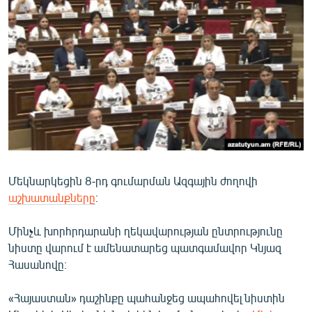
ՄԻՋԱԶԳԱՅԻՆ
ՄՇԱԿՈՒՅԹ
ՍՊՈՐՏ
ՄԵԿՆԱԲԱՆՈՒԹՅՈՒՆ
ՏՏ ԵՒ ԻՆՏԵՐՆԵՏ
ԿՈՐՈՆԱՎԻՐՈՒՍ
ԱՐԽԻՎ
Մեկնարկեցին 8-րդ գումարման Ազգային ժողովի
ՏԵՍԱՆՅՈՒԹԵՐ
աշխատանքները
։
ԲԱՆԱՎԵՃ
Մինչև խորհրդարանի ղեկավարության ընտրությունը
ՁԳՏԵԼՈՎ ԼԱՎԱԳՈՒՅՆԻՆ
նիստը վարում է ամենատարեց պատգամավոր Կնյազ
ՓՈԴՔԱՍԹ
Հասանովը։
«Հայաստան» դաշինքը պահանջեց ապահովել նիստին
Հայերեն