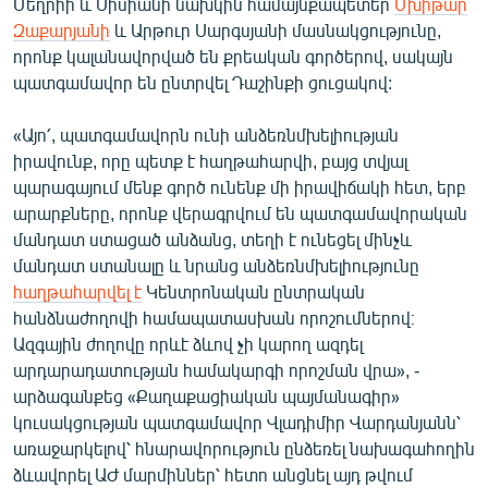
Մեղրիի և Սիսիանի նախկին համայնքապետեր
Մխիթար
English
Զաքարյանի
և Արթուր Սարգսյանի մասնակցությունը,
որոնք կալանավորված են քրեական գործերով, սակայն
Русский
պատգամավոր են ընտրվել Դաշինքի ցուցակով:
ՀԵՏԵՎԵՔ ՄԵԶ
«Այո՛, պատգամավորն ունի անձեռնմխելիության
իրավունք, որը պետք է հաղթահարվի, բայց տվյալ
պարագայում մենք գործ ունենք մի իրավիճակի հետ, երբ
արարքները, որոնք վերագրվում են պատգամավորական
մանդատ ստացած անձանց, տեղի է ունեցել մինչև
մանդատ ստանալը և նրանց անձեռնմխելիությունը
«Ազատության» բոլոր կայքերը
հաղթահարվել է
Կենտրոնական ընտրական
հանձնաժողովի համապատասխան որոշումներով։
Ազգային ժողովը որևէ ձևով չի կարող ազդել
արդարադատության համակարգի որոշման վրա», -
արձագանքեց «Քաղաքացիական պայմանագիր»
կուսակցության պատգամավոր Վլադիմիր Վարդանյանն՝
առաջարկելով՝ հնարավորություն ընձեռել նախագահողին
ձևավորել ԱԺ մարմիններ՝ հետո անցնել այդ թվում