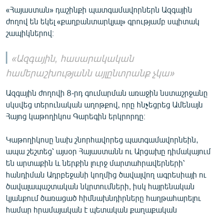
«Հայաստան» դաշինքի պատգամավորներն Ազգային
ժողով են եկել «քաղբանտարկյալ» գրությամբ սպիտակ
շապիկներով։
«Ազգային, հասարակական
համերաշխությանն այլընտրանք չկա»
Ազգային ժողովի 8-րդ գումարման առաջին նստաշրջանը
սկսվեց տերունական աղոթքով, որը հնչեցրեց Ամենայն
Հայոց կաթողիկոս Գարեգին երկրորդը։
Կաթողիկոսը նախ շնորհավորեց պատգամավորնեին,
ապա շեշտեց՝ այսօր Հայաստանն ու Արցախը դիմակայում
են արտաքին և ներքին լուրջ մարտահրավերների՝
հանդիման Ադրբեջանի կողմից ծավալվող ագրեսիայի ու
ծավալապաշտական նկրտումների, իսկ հայրենական
կյանքում ծառացած հիմնախնդիրները հաղթահարելու
համար հրամայական է պետական քաղաքական