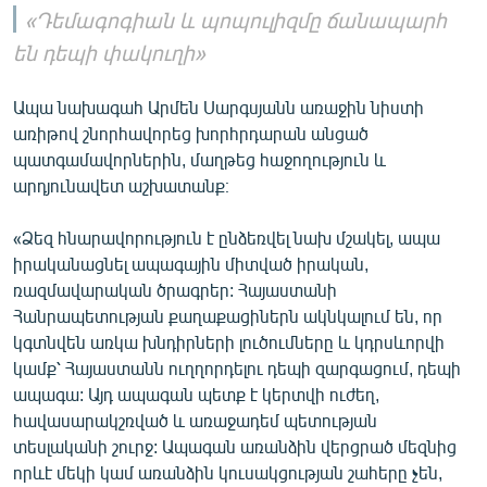
«Դեմագոգիան և պոպուլիզմը ճանապարհ
են դեպի փակուղի»
Ապա նախագահ Արմեն Սարգսյանն առաջին նիստի
առիթով շնորհավորեց խորհրդարան անցած
պատգամավորներին, մաղթեց հաջողություն և
արդյունավետ աշխատանք։
«Ձեզ հնարավորություն է ընձեռվել նախ մշակել, ապա
իրականացնել ապագային միտված իրական,
ռազմավարական ծրագրեր: Հայաստանի
Հանրապետության քաղաքացիներն ակնկալում են, որ
կգտնվեն առկա խնդիրների լուծումները և կդրսևորվի
կամք՝ Հայաստանն ուղղորդելու դեպի զարգացում, դեպի
ապագա: Այդ ապագան պետք է կերտվի ուժեղ,
հավասարակշռված և առաջադեմ պետության
տեսլականի շուրջ: Ապագան առանձին վերցրած մեզնից
որևէ մեկի կամ առանձին կուսակցության շահերը չեն,