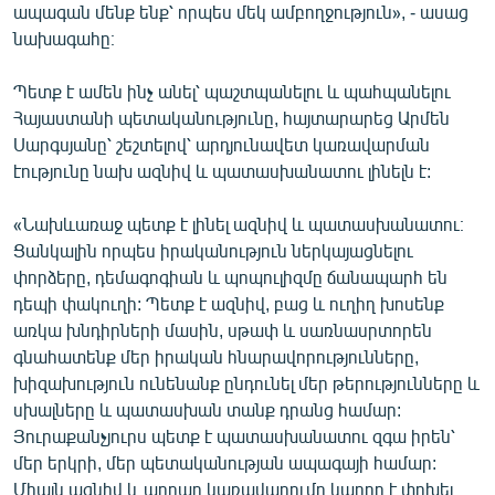
ապագան մենք ենք՝ որպես մեկ ամբողջություն», - ասաց
նախագահը։
Պետք է ամեն ինչ անել՝ պաշտպանելու և պահպանելու
Հայաստանի պետականությունը, հայտարարեց Արմեն
Սարգսյանը՝ շեշտելով՝ արդյունավետ կառավարման
էությունը նախ ազնիվ և պատասխանատու լինելն է:
«Նախևառաջ պետք է լինել ազնիվ և պատասխանատու։
Ցանկալին որպես իրականություն ներկայացնելու
փորձերը, դեմագոգիան և պոպուլիզմը ճանապարհ են
դեպի փակուղի: Պետք է ազնիվ, բաց և ուղիղ խոսենք
առկա խնդիրների մասին, սթափ և սառնասրտորեն
գնահատենք մեր իրական հնարավորությունները,
խիզախություն ունենանք ընդունել մեր թերությունները և
սխալները և պատասխան տանք դրանց համար:
Յուրաքանչյուրս պետք է պատասխանատու զգա իրեն՝
մեր երկրի, մեր պետականության ապագայի համար:
Միայն ազնիվ և արդար կառավարումը կարող է փոխել