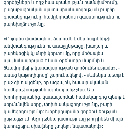
գործիչների և ողջ հասարակության համախմբումը,
քաղաքացիական պատասխանատվության բարձր
գիտակցությունը, համընդհանուր զգաստությունն ու
բարեխղճությունը։
«Բոլորիս փափագն ու ձգտումն է մեր հայրենիքի
անվտանգությունն ու առաջընթացը, խաղաղ և
բարեկեցիկ կյանքի կերտումը, որը մեծապես
պայմանավորված է նաև օրենսդիր մարմնի և
ձևավորվելիք կառավարության գործունեությամբ», -
ասաց կաթողիկոսը՝ շարունակելով․ - «Ամենքս պետք է
քաջ գիտակցենք, որ ազգային, հասարակական
համերաշխությանն այլընտրանք չկա: Այս
խորհրդարանից, կառավարման համակարգից պետք է
սերմանվեն սերը, փոխհասկացողությունը, բարի
կամեցողությունը: Խորհրդարանի գործունեության
ընթացքում հնչող քննադատությունը թող լինեն միայն
կառուցելու, սխալները շտկելու նպատակով»: