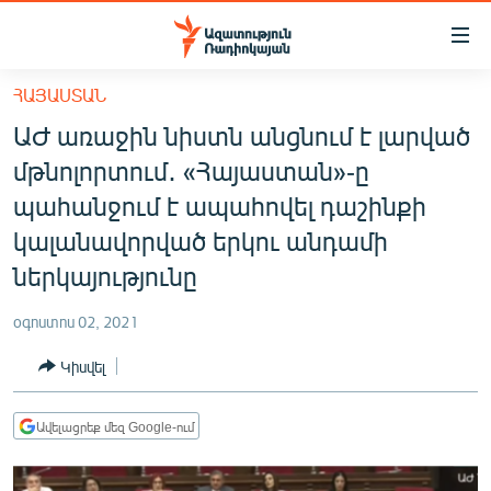
Մատչելիության
հղումներ
Անցնել
ՀԱՅԱՍՏԱՆ
հիմնական
ԱԶԱՏՈՒԹՅՈՒՆ TV
ԱԺ առաջին նիստն անցնում է լարված
բովանդակությանը
ՀԱՅԱՍՏԱՆ
Անցնել
մթնոլորտում․ «Հայաստան»-ը
հիմնական
ՔԱՂԱՔԱԿԱՆ
պահանջում է ապահովել դաշինքի
մենյուին
ԸՆՏՐՈՒԹՅՈՒՆՆԵՐ 2026
կալանավորված երկու անդամի
Որոնում
ներկայությունը
ԻՐԱՎՈՒՆՔ
ՀԱՍԱՐԱԿՈՒԹՅՈՒՆ
օգոստոս 02, 2021
ՏՆՏԵՍՈՒԹՅՈՒՆ
Կիսվել
ՂԱՐԱԲԱՂ
Ավելացրեք մեզ Google-ում
ՊԱՏԵՐԱԶՄԻ 6 ՇԱԲԱԹՆԵՐԸ
ՏԱՐԱԾԱՇՐՋԱՆ