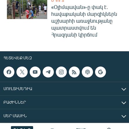
ՍՊՈՐՏ
«Օլիմպավան»-ը փակ է.
հավաքականի մարզիկներն
աշխարհի առաջնությանը
պատրաստվում են
Հրազդանի կիրճում
ՀԵՏԵՎԵՔ ՄԵԶ
ՄՈՒԼՏԻՄԵԴԻԱ
ԲԱԺԻՆՆԵՐ
ՄԵՐ ՄԱՍԻՆ