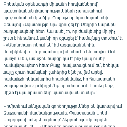
Քրեական օրենսգրքի մի քանի հոդվածներով՝
English
պաշտոնական լիազորությունների չարաշահում,
Русский
պաշտոնական կեղծիք։ Շաբաթ օր հրաժարականի
թեմայով «Ազատությունը» զրուցել էր Մեղրիի նախկին
ՀԵՏԵՎԵՔ ՄԵԶ
քաղաքապետի հետ։ Նա ասել էր, որ ժամկետից մի քիչ
շուտ է հեռանում, քանի որ զգացել է՝ համայնքը տուժում է.
- «Անընդհատ լինում են՝ իմ ազգականներին,
մոտիկներին... և բացահայտ իմ անունն են տալիս։ Ում
կանչում են, առաջին հարցը դա է՝ ինչ կապ ունեք
համայնքապետի հետ։ Բայց, հավատացնում եմ, երեկվա
«Ազատության» բոլոր կայքերը
քայլը զուտ համայնքի շահերից ելնելով [եմ արել].
համայնքի ղեկավարից հրաժանվանք, հո Հայաստանի
քաղաքացիությունից չե՞նք հրաժարվում։ Էստեղ ենք,
միշտ էլ պատրաստ ենք պատասխան տանք»։
Կոմիտեում քննչական գործողություններ են կատարվում
Զաքարյանի մասնակցությամբ։ Փաստաբան Երեմ
Սարգսյանի տեղեկացմամբ՝ ձերբակալումը արդեն
բողոքարկել են. - «Մենք մեր բոլոր առարկությունները