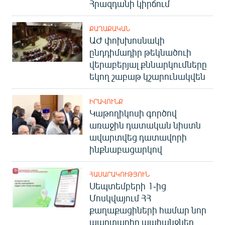
Հրազդանի կիրճում
ՔԱՂԱՔԱԿԱՆ
ԱԺ փոխխոսնակի
ընդդիմադիր թեկնածուի
վերաբերյալ քննարկումները
եկող շաբաթ կշարունակվեն
ԻՐԱՎՈՒՆՔ
Կաթողիկոսի գործով
առաջին դատական նիստն
ավարտվեց դատավորի
ինքնաբացարկով
ՀԱՍԱՐԱԿՈՒԹՅՈՒՆ
Սեպտեմբերի 1-ից
Մոսկվայում ՀՀ
քաղաքացիների համար նոր
պարտադիր պահանջներ