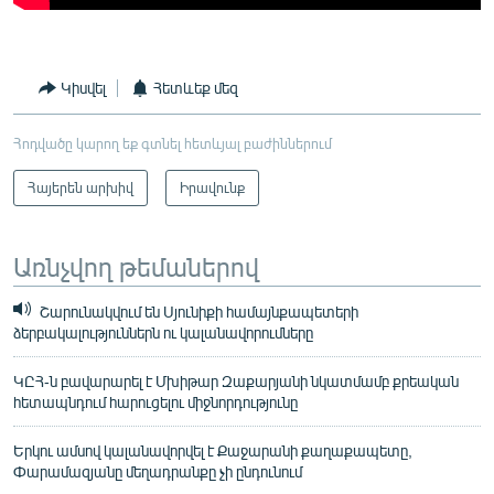
Կիսվել
Հետևեք մեզ
Հոդվածը կարող եք գտնել հետևյալ բաժիններում
Հայերեն արխիվ
Իրավունք
Առնչվող թեմաներով
Շարունակվում են Սյունիքի համայնքապետերի
ձերբակալություններն ու կալանավորումները
ԿԸՀ-ն բավարարել է Մխիթար Զաքարյանի նկատմամբ քրեական
հետապնդում հարուցելու միջնորդությունը
Երկու ամսով կալանավորվել է Քաջարանի քաղաքապետը,
Փարամազյանը մեղադրանքը չի ընդունում