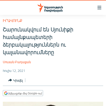
Մատչելիության
հղումներ
Անցնել
ԻՐԱՎՈՒՆՔ
հիմնական
ԱԶԱՏՈՒԹՅՈՒՆ TV
Շարունակվում են Սյունիքի
բովանդակությանը
ՀԱՅԱՍՏԱՆ
Անցնել
համայնքապետերի
հիմնական
ՔԱՂԱՔԱԿԱՆ
ձերբակալություններն ու
մենյուին
ԸՆՏՐՈՒԹՅՈՒՆՆԵՐ 2026
կալանավորումները
Որոնում
ԻՐԱՎՈՒՆՔ
Սուսան Բադալյան
ՀԱՍԱՐԱԿՈՒԹՅՈՒՆ
հուլիս 12, 2021
ՏՆՏԵՍՈՒԹՅՈՒՆ
Կիսվել
ՂԱՐԱԲԱՂ
ՊԱՏԵՐԱԶՄԻ 6 ՇԱԲԱԹՆԵՐԸ
Ավելացրեք մեզ Google-ում
ՏԱՐԱԾԱՇՐՋԱՆ