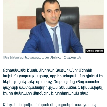
ՄԻՋԱԶԳԱՅԻՆ
ՄՇԱԿՈՒՅԹ
ՍՊՈՐՏ
ՄԵԿՆԱԲԱՆՈՒԹՅՈՒՆ
ՏՏ ԵՒ ԻՆՏԵՐՆԵՏ
ԿՈՐՈՆԱՎԻՐՈՒՍ
ԱՐԽԻՎ
Մեղրիի նախկին քաղաքապետ Մխիթար Զաքարյան
ՏԵՍԱՆՅՈՒԹԵՐ
Ձերբակալվել է նաև Մխիթար Զաքարյանը՝ Մեղրիի
ԲԱՆԱՎԵՃ
նախկին քաղաաքապետը, որը հրաժարականի դիմում էր
ՁԳՏԵԼՈՎ ԼԱՎԱԳՈՒՅՆԻՆ
ներկայացրել երեք օր առաջ։ Զաքարյանը «Հայաստան»
դաշինքի պատգամավորության թեկնածու է, հիմնավորել
ՓՈԴՔԱՍԹ
էր, որ մանդատը վերցնելու է, խորհրդարան գնա։
Հայերեն
Քննչական կոմիտեն նրան մեղադրանք է առաջադրել