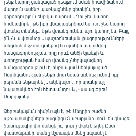
չենք կարող ցանկացած դեպքում նման իրավիճակում
մարդուն ասենք պառկացնենք գետնին, իբր
գործողություն ենք կատարում... Դու չես կարող
հիմնավորել, թե իբր վնասազերծում ես, դու չես կարող
վտանգ տեսնել... Եթե վտանգ ունես, այո, կարող ես։ Բայց
ի՞նչն ա վտանգը... պաշտոնեական լիազորությունների
անցման մեջ տուգանքով էս պահին պատժվող
հանցագործության, որը որևէ անձի կյանքի և
առողջության համար վտանգ չներկայացնող
հանցագործություն է, ինքնակամ ներկայացած
Ոստիկանության շենքի մոտ նման բռնությունով իբր
բերման ենթարկել... ակնկայտ է, որ սրանք այլ
նպատակներ էին հետապնդում», - ասաց Երեմ
Սարգսյանը։
Ձերբակալման հիմքն այն է, թե Մեղրիի բաժնի
աշխատակիցները բազմիցս Զաքարյանի տուն են գնացել
ծանուցագիր փոխանցելու, դուռը փակ է եղել։ Ըստ
փաստաբանի, տանը մշտապես մեկը սպասել է