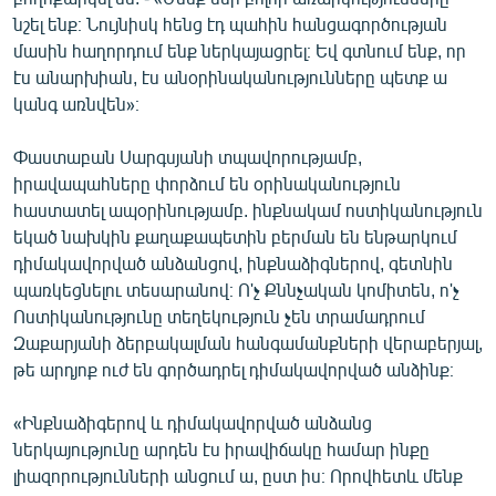
նշել ենք։ Նույնիսկ հենց էդ պահին հանցագործության
մասին հաղորդում ենք ներկայացրել։ Եվ գտնում ենք, որ
էս անարխիան, էս անօրինականությունները պետք ա
կանգ առնվեն»։
Փաստաբան Սարգսյանի տպավորությամբ,
իրավապահները փորձում են օրինականություն
հաստատել ապօրինությամբ. ինքնակամ ոստիկանություն
եկած նախկին քաղաքապետին բերման են ենթարկում
դիմակավորված անձանցով, ինքնաձիգներով, գետնին
պառկեցնելու տեսարանով։ Ո'չ Քննչական կոմիտեն, ո'չ
Ոստիկանությունը տեղեկություն չեն տրամադրում
Զաքարյանի ձերբակալման հանգամանքների վերաբերյալ,
թե արդյոք ուժ են գործադրել դիմակավորված անձինք։
«Ինքնաձիգերով և դիմակավորված անձանց
ներկայությունը արդեն էս իրավիճակը համար ինքը
լիազորությունների անցում ա, ըստ իս։ Որովհետև մենք