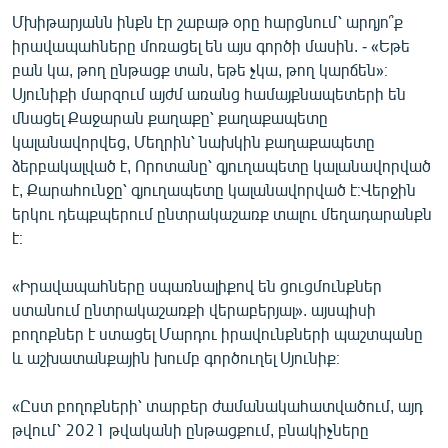
Մխիթարյանն ինքն էր շաբաթ օրը հարցնում՝ արդյո՞ք
իրավապահները մոռացել են այս գործի մասին. - «Եթե
բան կա, թող ընթացք տան, եթե չկա, թող կարճեն»։
Սյունիքի մարզում այժմ առանց համայքնապետերի են
մնացել Քաջարան քաղաքը՝ քաղաքապետը
կալանավորվեց, Մեղրին՝ նախկին քաղաքապետը
ձերբակալված է, Որոտանը՝ գյուղապետը կալանավորված
է, Քարահունջը՝ գյուղապետը կալանավորված է։Վերջին
երկու դեպքպերում ընտրակաշառք տալու մեղադարանքն
է։
«Իրավապահները սպառնալիքով են ցուցմունքներ
ստանում ընտրակաշառքի վերաբերյալ». այսպիսի
բողոքներ է ստացել Մարդու իրավունքների պաշտպանը
և աշխատանքային խումբ գործուղել Սյունիք։
«Ըստ բողոքների՝ տարբեր ժամանակահատվածում, այդ
թվում՝ 2021 թվականի ընթացքում, բնակիչները