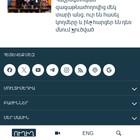
գագաթնաժողովից մեկ
տարի անց. ուր են հասել
կողմերը և ինչ հարցեր են դեռ
մնում չլուծված
ՀԵՏԵՎԵՔ ՄԵԶ
ՄՈՒԼՏԻՄԵԴԻԱ
ԲԱԺԻՆՆԵՐ
ՄԵՐ ՄԱՍԻՆ
ՈՒՂԻՂ
ENG
«Ազատ Եվրոպա/Ազատություն» ռադիոկայան © 2026