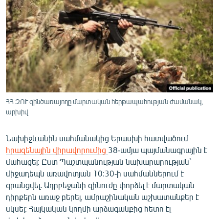
ՄԻՋԱԶԳԱՅԻՆ
ՄՇԱԿՈՒՅԹ
ՍՊՈՐՏ
ՄԵԿՆԱԲԱՆՈՒԹՅՈՒՆ
ՏՏ ԵՒ ԻՆՏԵՐՆԵՏ
ԿՈՐՈՆԱՎԻՐՈՒՍ
ՀՀ ԶՈՒ զինծառայողը մարտական հերթապահության ժամանակ,
արխիվ
ԱՐԽԻՎ
ՏԵՍԱՆՅՈՒԹԵՐ
Նախիջևանին սահմանակից Երասխի հատվածում
ԲԱՆԱՎԵՃ
հրազենային վիրավորումից
38-ամյա պայմանագրային է
մահացել։ Ըստ Պաշտպանության նախարարության`
ՁԳՏԵԼՈՎ ԼԱՎԱԳՈՒՅՆԻՆ
միջադեպն առավոտյան 10:30-ի սահմաններում է
ՓՈԴՔԱՍԹ
գրանցվել. Ադրբեջանի զինուժը փորձել է մարտական
դիրքերն առաջ բերել, ամրաշինական աշխատանքեր է
սկսել։ Հայկական կողմի արձագանքից հետո էլ
Հայերեն