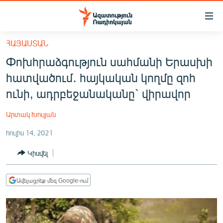
Մատչելիության
հղումներ
Անցնել
ՀԱՅԱՍՏԱՆ
հիմնական
ԱԶԱՏՈՒԹՅՈՒՆ TV
Փոխհրաձգություն սահմանի Երասխի
բովանդակությանը
ՀԱՅԱՍՏԱՆ
Անցնել
հատվածում․ հայկական կողմը զոհ
հիմնական
ՔԱՂԱՔԱԿԱՆ
ունի, ադրբեջանականը` վիրավոր
մենյուին
ԸՆՏՐՈՒԹՅՈՒՆՆԵՐ 2026
Որոնում
Արտակ Խուլյան
ԻՐԱՎՈՒՆՔ
հուլիս 14, 2021
ՀԱՍԱՐԱԿՈՒԹՅՈՒՆ
Կիսվել
ՏՆՏԵՍՈՒԹՅՈՒՆ
ՂԱՐԱԲԱՂ
Ավելացրեք մեզ Google-ում
ՊԱՏԵՐԱԶՄԻ 6 ՇԱԲԱԹՆԵՐԸ
ՏԱՐԱԾԱՇՐՋԱՆ