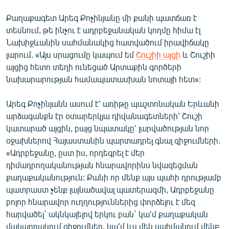
Քաղաքագետ Արեգ Քոչինյանը մի քանի պատճառ է
տեսնում, թե ինչու է ադրբեջանական կողմը հիմա էլ
Նախիջևանին սահմանակից հատվածում իրավիճակը
լարում. «Այս սրացումը կապում եմ
Շուշիի այցի
և Շուշիի
այցից հետո տեղի ունեցած Արտաքին գործերի
նախարարության համապատասխան նոտայի հետ»:
Արեգ Քոչինյանն ասում է՝ առիթը պաշտոնական Երևանի
արձագանքն էր օտարերկյա դիվանագետների՝ Շուշի
կատարած այցին, բայց նպատակը՝ լարվածության նոր
օջախներով Հայաստանին պարտադրել գնալ զիջումների.
«Ադրբեջանը, ըստ իս, որդեգրել է մեր
դիմադրողականության հնարավորինս նվազեցման
քաղաքականություն: Քանի որ մենք այս պահի դրությամբ
պատրաստ չենք լայնածավալ պատերազմի, Ադրբեջանը
բոլոր հնարավոր ուղղություններից փորձելու է մեզ
հարվածել` ակնկալելով երկու բան` կա՛մ քաղաքական
մակարդակում զիջումներ, կա՛մ ևս մեկ սահմանում մենք