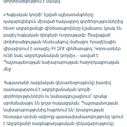
փոխհրաձգություն է սկսվել։
English
«Հայկական կողմի՝ նշված աշխատանքները
Русский
դադարեցնելուն միտված հակազդող գործողություններից
հետո ադրբեջանցի զինծառայողները նշանառու կրակ են
ՀԵՏԵՎԵՔ ՄԵԶ
բացել հայկական դիրքերի ուղղությամբ: Ծավալված
փոխհրաձգության հետևանքով մահացու հրազենային
վիրավորում է ստացել ՀՀ ԶՈՒ զինծառայող: Կորուստներ
ունի նաև ադրբեջանական կողմը», - ասված է
Պաշտպանության նախարարության հաղորդագրության
մեջ։
«Ազատության» բոլոր կայքերը
Հայաստանի ռազմական գերատեսչությունը խստիվ
դատապարտում է ադրբեջանական կողմի
գործողություններն ու նախազգուշացնում՝ դրանք
արժանանալու են կոշտ հակազդման: Պաշտպանության
նախարարությունից հայտնում են՝ իրադրության
հետագա սրման ամբողջ պատասխանատվությունը կրում
է Ադրբեջանի ռազմաքաղաքական ղեկավարությունը: