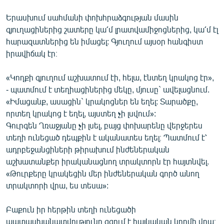
Երասխում սահմանի փոխհրաձգության մասին
գյուղացիներից շատերը կա՛մ լրատվամիջոցներից, կա՛մ էլ
հարազատներից են իմացել: Գյուղում այսօր հանգիստ
իրավիճակ էր։
«Կողքի գյուղում աշխատում էի, հելա, էնտեղ կրակոց էր»,
- պատմում է տեղիացիներից մեկը, մյուսը` ավելացնում.
«Իմացանք, ասացին` կրակոցներ են եղել: Տարածքը,
որտեղ կրակոց է եղել, այստեղ չի լսվում»:
Գուրգեն Ղռաջյանը չի լսել, բայց փոխարենը վերջերես
տեղի ունեցած դեպքին է ականատես եղել։ Պատմում է՝
ադրբեջանցիների թիրախում ինժեներական
աշխատանքեր իրականացնող տրակտորն էր հայտնվել.
«Թուրքերը կրակեցին մեր ինժեներական գործ անող
տրակտորի վրա, ես տեսա»:
Բաքուն իր հերթին տեղի ունեցածի
պատասխանատվությունը գցում է հայկական կողմի վրա։