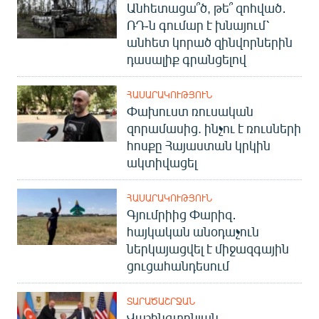
Անհետացա՞ծ, թե՞ զոհված․
ՌԴ-ն գումար է խնայում՝
անհետ կորած զինվորներին
դասալիք գրանցելով
ՀԱՍԱՐԱԿՈՒԹՅՈՒՆ
Փախուստ ռուսական
զորամասից. ինչու է ռուսների
հոսքը Հայաստան կրկին
ակտիվացել
ՀԱՍԱՐԱԿՈՒԹՅՈՒՆ
Գյումրիից Փարիզ․
հայկական անօդաչուն
ներկայացվել է միջազգային
ցուցահանդեսում
ՏԱՐԱԾԱՇՐՋԱՆ
Վաշինգտոնյան