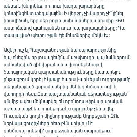
պետք է խնդրենք, որ ռուս խաղաղարարները
կոնտինգենտ տեղակայեն: Ի վերջո, չի կարող չէ՞ լինել
իրավիճակ, երբ մեր բոլոր սահմանները անխտիր 360
աստիճանով պահպանեն ռուս խաղաղապահները: Դա
տապալված պետության էլեմենտներից մեկն է»:
Ավելի ուշ էլ Պաշտպանության նախարարությունից
հայտնեցին, որ լուսադեմին, մառախուղի պայմաններում,
ամրակցված զինվորական ավտոմեքենայով
ծառայողական պարտականությունները կատարելու
ընթացքում կորել է կապը հարավ-արևելյան ուղղությամբ
տեղակայված զորամասերից մեկի զինծառայողի և
վարորդի հետ։ Ըստ պաշտպանական գերատեսչության`
անմիջապես մեկնարկել են որոնողա-փրկարարական
աշխատանքներ, որոնք դեռևս արդյունք չեն տվել։
Ռուսական կողմի միջնորդությամբ Ադրբեջանի ԶՈւ
ներկայացուցիչների հետ քննարկվում է
զինծառայողների՝ ադրբեջանական տարածքում