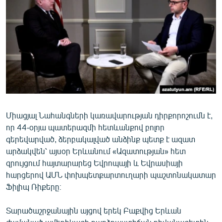
ՄԻՋԱԶԳԱՅԻՆ
ՄՇԱԿՈՒՅԹ
ՍՊՈՐՏ
ՄԵԿՆԱԲԱՆՈՒԹՅՈՒՆ
ՏՏ ԵՒ ԻՆՏԵՐՆԵՏ
ԿՈՐՈՆԱՎԻՐՈՒՍ
Միացյալ Նահանգների կառավարության դիրքորոշումն է,
ԱՐԽԻՎ
որ 44-օրյա պատերազմի հետևանքով բոլոր
ՏԵՍԱՆՅՈՒԹԵՐ
գերեվարված, ձերբակալված անձինք պետք է ազատ
արձակվեն՝ այսօր Երևանում «Ազատության» հետ
ԲԱՆԱՎԵՃ
զրույցում հայտարարեց Եվրոպայի և Եվրասիայի
ՁԳՏԵԼՈՎ ԼԱՎԱԳՈՒՅՆԻՆ
հարցերով ԱՄՆ փոխպետքարտուղարի պաշտոնակատար
Ֆիլիպ Ռիքերը։
ՓՈԴՔԱՍԹ
Տարածաշրջանային այցով երեկ Բաքվից Երևան
Հայերեն