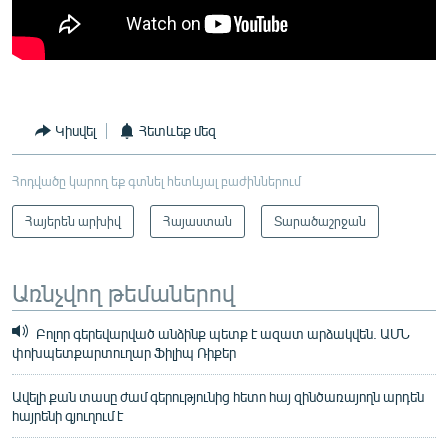
Կիսվել
Հետևեք մեզ
Հոդվածը կարող եք գտնել հետևյալ բաժիններում
Հայերեն արխիվ
Հայաստան
Տարածաշրջան
Առնչվող թեմաներով
Բոլոր գերեվարված անձինք պետք է ազատ արձակվեն. ԱՄՆ
փոխպետքարտուղար Ֆիլիպ Ռիքեր
Ավելի քան տասը ժամ գերությունից հետո հայ զինծառայողն արդեն
հայրենի գյուղում է