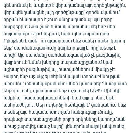
կենսունակ է, և պետք է վերադառնալ այդ գործընթացին,
վերակենդանացնել այդ գործընթացը՝ գործնականում
որքան հնարավոր է շուտ անդրադառնալ այս բոլոր
հարցերին։ Նաև շատ հստակ արտահայտել ենք մեր
հայտարարություններում, նաև պետքարտուղար
Բլինքենն է ասել, որ պատրաստ ենք օգնել որտեղ կարող
ենք՝ սահմանազատումը կարևոր քայլ է, որը պետք է
արվի։ Այս սահմանը սահմանազատված չէ բազմաթիվ
վայրերում։ Նման խնդիրը տարածաշրջանում կամ
աշխարհի բազմաթիվ այլ հատվածներում միակը չէ։
Կարող ենք աջակցել տեխնիկական փորձաքննության
առումով՝ տեսանկարահանումներ կատարել։ Պատրաստ
ենք դա անել, պատրաստ ենք աշխատել ԵԱՀԿ Մինսկի
խմբի այլ համանախագահների կամ այլոց հետ, եթե
անհրաժեշտ է։ Մեր ուղերձը հետևյալն է՝ ցանկանում ենք
տեսնել այս հակամարտության հանգուցալուծումը,
որպեսզի տարածաշրջանի բոլոր երկրները կարողանան
առաջ շարժվել, առաջ նայել՝ կենտրոնանալով անվտանգ,