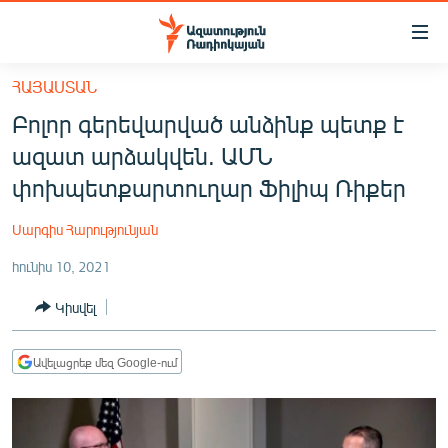
Մատչելիության
հղումներ
Անցնել
ՀԱՅԱՍՏԱՆ
հիմնական
ԱԶԱՏՈՒԹՅՈՒՆ TV
Բոլոր գերեվարված անձինք պետք է
բովանդակությանը
ՀԱՅԱՍՏԱՆ
Անցնել
ազատ արձակվեն. ԱՄՆ
հիմնական
ՔԱՂԱՔԱԿԱՆ
փոխպետքարտուղար Ֆիլիպ Ռիքեր
մենյուին
ԸՆՏՐՈՒԹՅՈՒՆՆԵՐ 2026
Որոնում
Սարգիս Հարությունյան
ԻՐԱՎՈՒՆՔ
հունիս 10, 2021
ՀԱՍԱՐԱԿՈՒԹՅՈՒՆ
Կիսվել
ՏՆՏԵՍՈՒԹՅՈՒՆ
ՂԱՐԱԲԱՂ
Ավելացրեք մեզ Google-ում
ՊԱՏԵՐԱԶՄԻ 6 ՇԱԲԱԹՆԵՐԸ
ՏԱՐԱԾԱՇՐՋԱՆ