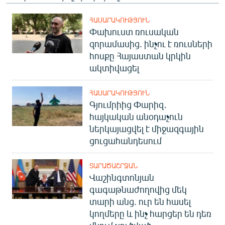
ՀԱՍԱՐԱԿՈՒԹՅՈՒՆ
Փախուստ ռուսական
զորամասից. ինչու է ռուսների
հոսքը Հայաստան կրկին
ակտիվացել
ՀԱՍԱՐԱԿՈՒԹՅՈՒՆ
Գյումրիից Փարիզ․
հայկական անօդաչուն
ներկայացվել է միջազգային
ցուցահանդեսում
ՏԱՐԱԾԱՇՐՋԱՆ
Վաշինգտոնյան
գագաթնաժողովից մեկ
տարի անց. ուր են հասել
կողմերը և ինչ հարցեր են դեռ