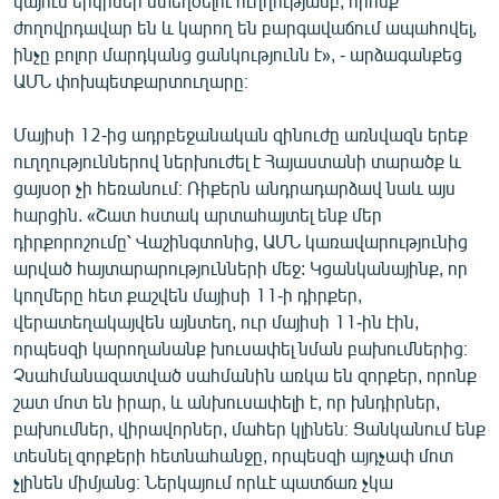
կայուն երկրներ ստեղծելու ուղղությամբ, որոնք
ժողովրդավար են և կարող են բարգավաճում ապահովել,
ինչը բոլոր մարդկանց ցանկությունն է», - արձագանքեց
ԱՄՆ փոխպետքարտուղարը։
Մայիսի 12-ից ադրբեջանական զինուժը առնվազն երեք
ուղղություններով ներխուժել է Հայաստանի տարածք և
ցայսօր չի հեռանում։ Ռիքերն անդրադարձավ նաև այս
հարցին. «Շատ հստակ արտահայտել ենք մեր
դիրքորոշումը՝ Վաշինգտոնից, ԱՄՆ կառավարությունից
արված հայտարարությունների մեջ: Կցանկանայինք, որ
կողմերը հետ քաշվեն մայիսի 11-ի դիրքեր,
վերատեղակայվեն այնտեղ, ուր մայիսի 11-ին էին,
որպեսզի կարողանանք խուսափել նման բախումներից։
Չսահմանազատված սահմանին առկա են զորքեր, որոնք
շատ մոտ են իրար, և անխուսափելի է, որ խնդիրներ,
բախումներ, վիրավորներ, մահեր կլինեն։ Ցանկանում ենք
տեսնել զորքերի հետնահանջը, որպեսզի այդչափ մոտ
չլինեն միմյանց։ Ներկայում որևէ պատճառ չկա