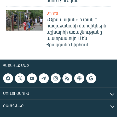
մնում չլուծված
ՍՊՈՐՏ
«Օլիմպավան»-ը փակ է.
հավաքականի մարզիկներն
աշխարհի առաջնությանը
պատրաստվում են
Հրազդանի կիրճում
ՀԵՏԵՎԵՔ ՄԵԶ
ՄՈՒԼՏԻՄԵԴԻԱ
ԲԱԺԻՆՆԵՐ