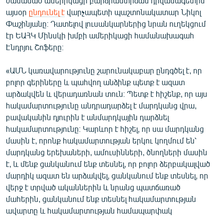
ժամանած ամերիկացի բարձրաստիճան դիվանագետին
English
այսօր
ընդունել է
վարչապետի պաշտոնակատար Նիկոլ
Փաշինյանը։ Դատելով լուսանկարներից նրան ուղեկցում
Русский
էր ԵԱՀԿ Մինսկի խմբի ամերիկացի համանախագահ
Էնդրյու Շոֆերը։
ՀԵՏԵՎԵՔ ՄԵԶ
«ԱՄՆ կառավարությունը շարունակաբար ընդգծել է, որ
բոլոր գերիները և պահվող անձինք պետք է ազատ
արձակվեն և վերադառնան տուն։ Պետք է հիշենք, որ այս
հակամարտությունը անդրադարձել է մարդկանց վրա,
բավականին դյուրին է անմարդկային դարձնել
«Ազատության» բոլոր կայքերը
հակամարտությունը։ Կարևոր է հիշել, որ սա մարդկանց
մասին է, որոնք հակամարտության երկու կողմում են՝
մարդկանց երեխաների, ամուսինների, ծնողների մասին
է, և մենք ցանկանում ենք տեսնել, որ բոլոր ձերբակալված
մարդիկ ազատ են արձակվել, ցանկանում ենք տեսնել, որ
վերջ է տրված ականներին և նրանց պատճառած
մահերին, ցանկանում ենք տեսնել հակամարտության
ավարտը և հակամարտության համապարփակ