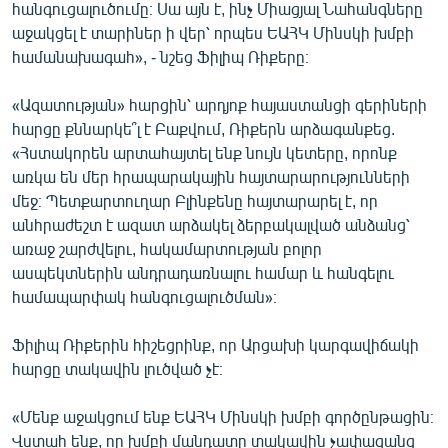
հանգուցալուծումը։ Սա այն է, ինչ Միացյալ Նահանգները
աջակցել է տարիներ ի վեր՝ որպես ԵԱՀԿ Մինսկի խմբի
համանախագահ», - նշեց Ֆիլիպ Ռիքերը։
«Ազատության» հարցին՝ արդյոք հայաստանցի գերիների
հարցը քննարկե՞լ է Բաքվում, Ռիքերն արձագանքեց.
«Հստակորեն արտահայտել ենք նույն կետերը, որոնք
առկա են մեր հրապարակային հայտարարությունների
մեջ։ Պետքարտուղար Բլինքենը հայտարարել է, որ
անհրաժեշտ է ազատ արձակել ձերբակալված անձանց՝
առաջ շարժվելու, հակամարտության բոլոր
ասպեկտներին անդրադառնալու համար և հանգելու
համապարփակ հանգուցալուծման»։
Ֆիլիպ Ռիքերին հիշեցրինք, որ Արցախի կարգավիճակի
հարցը տակավին լուծված չէ։
«Մենք աջակցում ենք ԵԱՀԿ Մինսկի խմբի գործընթացին։
Վստահ ենք, որ խմբի մանդատը տակավին չափազանց