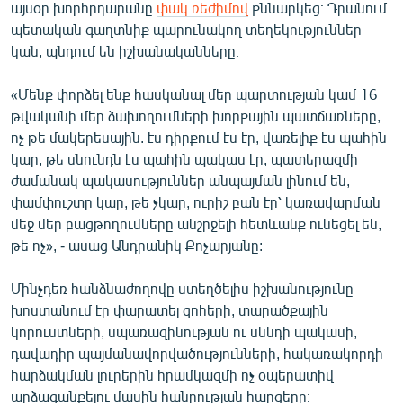
այսօր խորհրդարանը
փակ ռեժիմով
քննարկեց։ Դրանում
English
պետական գաղտնիք պարունակող տեղեկություններ
Русский
կան, պնդում են իշխանականները։
«Մենք փորձել ենք հասկանալ մեր պարտության կամ 16
ՀԵՏԵՎԵՔ ՄԵԶ
թվականի մեր ձախողումների խորքային պատճառները,
ոչ թե մակերեսային. էս դիրքում էս էր, վառելիք էս պահին
կար, թե սնունդն էս պահին պակաս էր, պատերազմի
ժամանակ պակասություններ անպայման լինում են,
փամփուշտը կար, թե չկար, ուրիշ բան էր՝ կառավարման
«Ազատության» բոլոր կայքերը
մեջ մեր բացթողումները անշրջելի հետևանք ունեցել են,
թե ոչ», - ասաց Անդրանիկ Քոչարյանը:
Մինչդեռ հանձնաժողովը ստեղծելիս իշխանությունը
խոստանում էր փարատել զոհերի, տարածքային
կորուստների, սպառազինության ու սննդի պակասի,
դավադիր պայմանավորվածությունների, հակառակորդի
հարձակման լուրերին հրամկազմի ոչ օպերատիվ
արձագանքելու մասին հանրության հարցերը։