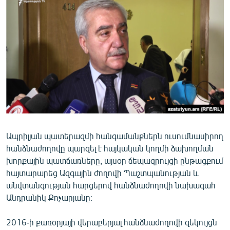
ՄԻՋԱԶԳԱՅԻՆ
ՄՇԱԿՈՒՅԹ
ՍՊՈՐՏ
ՄԵԿՆԱԲԱՆՈՒԹՅՈՒՆ
ՏՏ ԵՒ ԻՆՏԵՐՆԵՏ
ԿՈՐՈՆԱՎԻՐՈՒՍ
ԱՐԽԻՎ
Ապրիլյան պատերազմի հանգամանքներն ուսումնասիրող
ՏԵՍԱՆՅՈՒԹԵՐ
հանձնաժողովը պարզել է հայկական կողմի ձախողման
ԲԱՆԱՎԵՃ
խորքային պատճառները, այսօր ճեպազրույցի ընթացքում
հայտարարեց Ազգային ժողովի Պաշտպանության և
ՁԳՏԵԼՈՎ ԼԱՎԱԳՈՒՅՆԻՆ
անվտանգության հարցերով հանձնաժողովի նախագահ
ՓՈԴՔԱՍԹ
Անդրանիկ Քոչարյանը։
Հայերեն
2016-ի քառօրյայի վերաբերյալ հանձնաժողովի զեկույցն