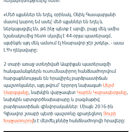
հեղափոխությունից հետո։
«Մեծ պլաններ են եղել, օրինակ, Օնիկ Գասպարյանի
մասով կարող եմ ասել՝ մեծ պլաններ են եղել և
ներկայացվել են, թե ինչ պետք է արվի, բայց մեկ ամիս
նշանակումից հետո սկսվել է 44-օրյա պատերազմ,
այսինքն այդ մեկ ամսում էլ հնարավոր չէր շտկել», - ասա
ԼՀԿ ղեկավարը:
2 տարի առաջ ստեղծված Ապրիլյան պատերազմի
հանգամանքներն ուսումնասիրող հանձնաժողովում
հարցաքննության են հրավիրել բարձրաստիճան
պաշտոնյաներ, այդ թվում՝ երրորդ նախագահ
Սերժ
Սարգսյանը
, նախկին վարչապետ
Կարեն Կարապետյանը
,
նախկին արտգործնախարարը և բազմաթիվ
բարձրաստիճան զինվորականներ։ Միայն 2016-ին
Գլխավոր շտաբի պետի պաշտոնը զբաղեցնող
Յուրի
Խաչատուրով
ն է մերժել քննիչ հանձնաժողովի հրավերը: