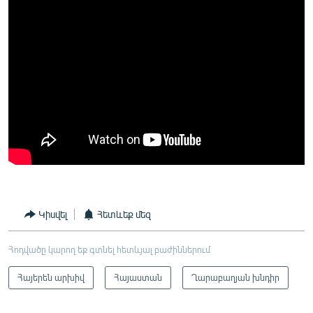
Կիսվել
Հետևեք մեզ
Հոդվածը կարող եք գտնել հետևյալ բաժիններում
Հայերեն արխիվ
Հայաստան
Ղարաբաղյան խնդիր