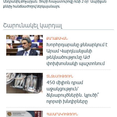
Անդրանիկ Քոչարյան. Յուրի Խաչատուրովը ունի 2 օր` Ապրիլյան
քննիչ հանձնաժողով ներկայանալու
Շարունակել կարդալ
ՔԱՂԱՔԱԿԱՆ
Խորհրդարանը քննարկում է
Արամ Վարդևանյանի
թեկնածությունը ԱԺ
փոխխոսնակի պաշտոնում
ՏՆՏԵՍՈՒԹՅՈՒՆ
450 միլիոն դրամ
աջակցություն՝
ձկնաբույծներին. կլուծի՞
ոլորտի խնդիրները
ՀԱՍԱՐԱԿՈՒԹՅՈՒՆ