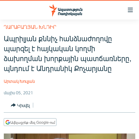
Մատչելիության
հղումներ
Անցնել
ՂԱՐԱԲԱՂՅԱՆ ԽՆԴԻՐ
հիմնական
ԱԶԱՏՈՒԹՅՈՒՆ TV
Ապրիլյան քննիչ հանձնաժողովը
բովանդակությանը
ՀԱՅԱՍՏԱՆ
Անցնել
պարզել է հայկական կողմի
հիմնական
ՔԱՂԱՔԱԿԱՆ
ձախողման խորքային պատճառները,
մենյուին
ԸՆՏՐՈՒԹՅՈՒՆՆԵՐ 2026
պնդում է Անդրանիկ Քոչարյանը
Որոնում
ԻՐԱՎՈՒՆՔ
Արտակ Խուլյան
ՀԱՍԱՐԱԿՈՒԹՅՈՒՆ
մայիս 05, 2021
ՏՆՏԵՍՈՒԹՅՈՒՆ
Կիսվել
ՂԱՐԱԲԱՂ
ՊԱՏԵՐԱԶՄԻ 6 ՇԱԲԱԹՆԵՐԸ
Ավելացրեք մեզ Google-ում
ՏԱՐԱԾԱՇՐՋԱՆ