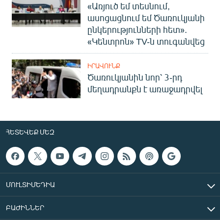
«Առյուծ եմ տեսնում,
ասոցացնում եմ Ծառուկյանի
ընկերությունների հետ».
«Կենտրոն» TV-ն տուգանվեց
ԻՐԱՎՈՒՆՔ
Ծառուկյանին նոր՝ 3-րդ
մեղադրանքն է առաջադրվել
ՀԵՏԵՎԵՔ ՄԵԶ
ՄՈՒԼՏԻՄԵԴԻԱ
ԲԱԺԻՆՆԵՐ