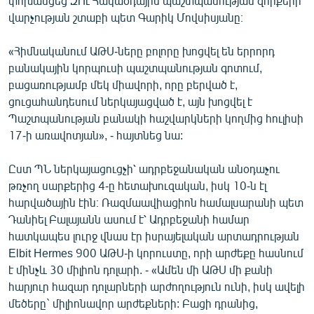
փոխանցեց ԶՈւ Հակաօդային պաշտպանության զորքերի
English
վարչության շտաբի պետ Գարիկ Մովսիսյանը։
Русский
«Հիմնականում ԱԹՍ-ները բոլորը խոցվել են երրորդ
բանակային կորպուսի պաշտպանության գոտում,
ՀԵՏԵՎԵՔ ՄԵԶ
բացառությամբ մեկ միավորի, որը բերված է,
ցուցահանդեսում ներկայացված է, այն խոցվել է
Պաշտպանության բանակի հաշվարկների կողմից հուլիսի
17-ի առավոտյան», - հայտնեց նա:
Ըստ ՊՆ ներկայացուցչի՝ ադրբեջանական անօդաչու
«Ազատության» բոլոր կայքերը
թռչող սարքերից 4-ը հետախուզական, իսկ 10-ն էլ
հարվածային էին։ Ռազմաավիացիոն համալսարանի պետ
Դանիել Բալայանն ասում է՝ Ադրբեջանի համար
հատկապես լուրջ վնաս էր իսրայելական արտադրության
Elbit Hermes 900 ԱԹՍ-ի կորուստը, որի արժեքը հասնում
է մինչև 30 միլիոն դոլարի. - «Ամեն մի ԱԹՍ մի քանի
հարյուր հազար դոլարների արժողություն ունի, իսկ ավելի
մեծերը` միլիոնավոր արժեքների: Բացի դրանից,