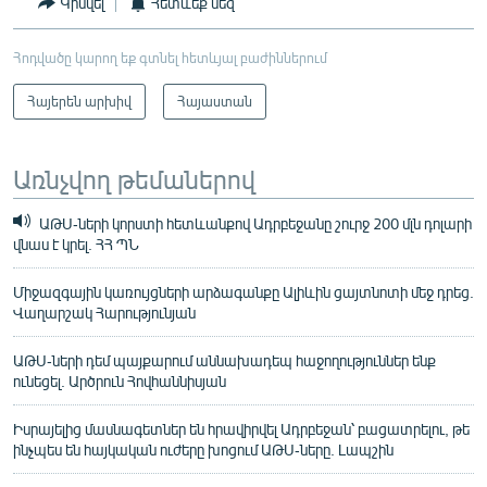
Կիսվել
Հետևեք մեզ
Հոդվածը կարող եք գտնել հետևյալ բաժիններում
Հայերեն արխիվ
Հայաստան
Առնչվող թեմաներով
ԱԹՍ-ների կորստի հետևանքով Ադրբեջանը շուրջ 200 մլն դոլարի
վնաս է կրել. ՀՀ ՊՆ
Միջազգային կառույցների արձագանքը Ալիևին ցայտնոտի մեջ դրեց.
Վաղարշակ Հարությունյան
ԱԹՍ-ների դեմ պայքարում աննախադեպ հաջողություններ ենք
ունեցել. Արծրուն Հովհաննիսյան
Իսրայելից մասնագետներ են հրավիրվել Ադրբեջան՝ բացատրելու, թե
ինչպես են հայկական ուժերը խոցում ԱԹՍ-ները. Լապշին