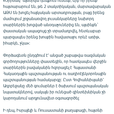
«Օրինակ` այսօրվա դեպքում ունենք, երբ որ իրենք
հայտարարում են, թե 2 տակտիկական, մարտավարական
ԱԹՍ են խոցել հայկական արտադրության, բայց իրենց
մամուլում շրջանառվող լուսանկարները նախորդ
տարիներին խոցված անօդաչուներից են, այսինքն`
փաստական ապացույց չի տրամադրվել, հետևաբար
պարզապես իրենց խոսքին հավատալու որևէ առիթ,
իհարկե, չկա»:
Փորձագետն ընդգծում է՝ անցած շաբաթվա ռազմական
գործողությունները փաստեցին, որ հատկապես վերջին
տարիներին բավականին հզորացել է Հայաստանի
Հակաօդային պաշտպանության ու ռադիոէլեկտրոնային
պաշտպանության համակարգը։ Ըստ Հովհաննիսյանի՝
Ադրբեջանը մեծ գումարներ է ծախսում պաշտպանական
նպատակներով, սակայն իր ունեցած զինտեխնիկան չի
կարողանում արդյունավետ օգտագործել։
Ի դեպ, Իսրայելի և Ռուսաստանի քաղաքացի, հայտնի