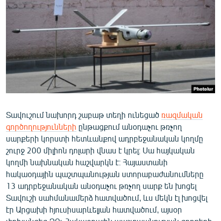
ՄԻՋԱԶԳԱՅԻՆ
ՄՇԱԿՈՒՅԹ
ՍՊՈՐՏ
ՄԵԿՆԱԲԱՆՈՒԹՅՈՒՆ
ՏՏ ԵՒ ԻՆՏԵՐՆԵՏ
ԿՈՐՈՆԱՎԻՐՈՒՍ
Տավուշում նախորդ շաբաթ տեղի ունեցած
ռազմական
ԱՐԽԻՎ
գործողությունների
ընթացքում անօդաչու թռչող
ՏԵՍԱՆՅՈՒԹԵՐ
սարքերի կորստի հետևանքով ադրբեջանական կողմը
շուրջ 200 միլիոն դոլարի վնաս է կրել։ Սա հայկական
ԲԱՆԱՎԵՃ
կողմի նախնական հաշվարկն է։ Հայաստանի
ՁԳՏԵԼՈՎ ԼԱՎԱԳՈՒՅՆԻՆ
հակաօդային պաշտպանության ստորաբաժանումները
13 ադրբեջանական անօդաչու թռչող սարք են խոցել
ՓՈԴՔԱՍԹ
Տավուշի սահմանամերձ հատվածում, ևս մեկն էլ խոցվել
էր Արցախի հյուսիսարևելյան հատվածում, այսօր
Հայերեն