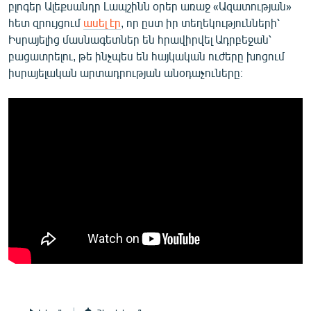
բլոգեր Ալեքսանդր Լապշինն օրեր առաջ «Ազատության»
հետ զրույցում
ասել էր
, որ ըստ իր տեղեկությունների՝
Իսրայելից մասնագետներ են հրավիրվել Ադրբեջան՝
բացատրելու, թե ինչպես են հայկական ուժերը խոցում
իսրայելական արտադրության անօդաչուները։