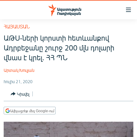
Մատչելիության
հղումներ
Անցնել
ՀԱՅԱՍՏԱՆ
հիմնական
ԱԶԱՏՈՒԹՅՈՒՆ TV
ԱԹՍ-ների կորստի հետևանքով
բովանդակությանը
ՀԱՅԱՍՏԱՆ
Անցնել
Ադրբեջանը շուրջ 200 մլն դոլարի
հիմնական
ՔԱՂԱՔԱԿԱՆ
վնաս է կրել. ՀՀ ՊՆ
մենյուին
ԸՆՏՐՈՒԹՅՈՒՆՆԵՐ 2026
Որոնում
Արտակ Խուլյան
ԻՐԱՎՈՒՆՔ
հուլիս 21, 2020
ՀԱՍԱՐԱԿՈՒԹՅՈՒՆ
Կիսվել
ՏՆՏԵՍՈՒԹՅՈՒՆ
ՂԱՐԱԲԱՂ
Ավելացրեք մեզ Google-ում
ՊԱՏԵՐԱԶՄԻ 6 ՇԱԲԱԹՆԵՐԸ
ՏԱՐԱԾԱՇՐՋԱՆ