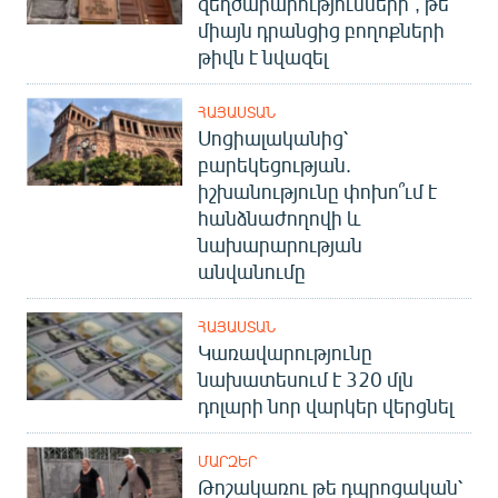
զեղծարարությունների՞, թե՞
միայն դրանցից բողոքների
թիվն է նվազել
ՀԱՅԱՍՏԱՆ
Սոցիալականից՝
բարեկեցության.
իշխանությունը փոխո՞ւմ է
հանձնաժողովի և
նախարարության
անվանումը
ՀԱՅԱՍՏԱՆ
Կառավարությունը
նախատեսում է 320 մլն
դոլարի նոր վարկեր վերցնել
ՄԱՐԶԵՐ
Թոշակառու թե դպրոցական՝