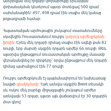
Ամերիկյան մեկ դոլարի փոխարժեքը երևանյան
English
փոխանակման կետերում այսօր մոտեցավ 500 դրամ
սահմանագծին՝ 497, 498 դրամ էին տալիս մեկ կանաչ
Русский
թղթադրամի համար։
ՀԵՏԵՎԵՔ ՄԵԶ
Հայաստանյան արժութային շուկայում տատանումները
սկսվեցին Ռուսաստանում ռուբլու
կտրուկ արժեզրկման
ֆոնին
։ Երեկ մեկ դոլարի դիմաց տալիս էին ավելի քան 82
ռուբլի, երբ մարտի սկզբին դոլարն արժեր 66 ռուբլի։ Թեև
այսօրվա ընթացքում ռուսաստանյան արժույթը մասամբ
վերականգնեց իր դիրքերը` օրվա ընթացքում մեկ դոլարի
«Ազատության» բոլոր կայքերը
դիմաց պահանջում էին 77 ռուբլի։
Ռուբլու արժեզրկումն էլ պայմանավորում են նախևառաջ
նավթի
գնանկմամբ
։ Եթե ամսվա սկզբին Brent տեսակի
սև ոսկու մեկ բարելը միջազգային շուկայում արժեր
առնվազն 53 դոլար, այսօր այն վաճառվում էր 30 դոլարին
մոտ գնով։