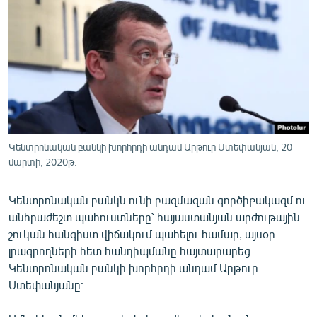
ՄԻՋԱԶԳԱՅԻՆ
ՄՇԱԿՈՒՅԹ
ՍՊՈՐՏ
ՄԵԿՆԱԲԱՆՈՒԹՅՈՒՆ
ՏՏ ԵՒ ԻՆՏԵՐՆԵՏ
ԿՈՐՈՆԱՎԻՐՈՒՍ
Կենտրոնական բանկի խորհրդի անդամ Արթուր Ստեփանյան, 20
մարտի, 2020թ.
ԱՐԽԻՎ
ՏԵՍԱՆՅՈՒԹԵՐ
Կենտրոնական բանկն ունի բազմազան գործիքակազմ ու
ԲԱՆԱՎԵՃ
անհրաժեշտ պահուստները՝ հայաստանյան արժութային
շուկան հանգիստ վիճակում պահելու համար, այսօր
ՁԳՏԵԼՈՎ ԼԱՎԱԳՈՒՅՆԻՆ
լրագրողների հետ հանդիպմանը հայտարարեց
ՓՈԴՔԱՍԹ
Կենտրոնական բանկի խորհրդի անդամ Արթուր
Ստեփանյանը։
Հայերեն