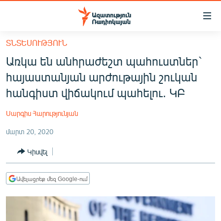
Մատչելիության
հղումներ
Անցնել
ՏՆՏԵՍՈՒԹՅՈՒՆ
հիմնական
ԱԶԱՏՈՒԹՅՈՒՆ TV
Առկա են անհրաժեշտ պահուստներ`
բովանդակությանը
ՀԱՅԱՍՏԱՆ
Անցնել
հայաստանյան արժութային շուկան
հիմնական
ՔԱՂԱՔԱԿԱՆ
հանգիստ վիճակում պահելու. ԿԲ
մենյուին
ԸՆՏՐՈՒԹՅՈՒՆՆԵՐ 2026
Որոնում
Սարգիս Հարությունյան
ԻՐԱՎՈՒՆՔ
մարտ 20, 2020
ՀԱՍԱՐԱԿՈՒԹՅՈՒՆ
Կիսվել
ՏՆՏԵՍՈՒԹՅՈՒՆ
ՂԱՐԱԲԱՂ
Ավելացրեք մեզ Google-ում
ՊԱՏԵՐԱԶՄԻ 6 ՇԱԲԱԹՆԵՐԸ
ՏԱՐԱԾԱՇՐՋԱՆ