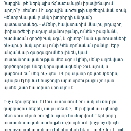
Հարցին, թե ներկայիս ճգնաժամային իրավիճակում
արդյո՞ք տեսնում է ազգային արժույթի արժեզրկման ռիսկ,
Կենտրոնական բանկի խորհրդի անդամը
պատասխանեց. - «Մենք, հավատարիմ մնալով լողացող
փոխարժեքի քաղաքականությանը, ունենք բազմաձև,
բազմազան գործիքակազմ, և գիտեք` նաև պահուստների
ինչպիսի մակարդակ ունի Կենտրոնական բանկը: Երբ
անցանկալի զարգացումներ լինեն, կամ
տատանողականության մեծացում լինի, մենք ադեկվատ
գործողություններ կիրականացնենք շուկայում, և
կարծում եմ` մեզ ինչպես 14 թվականի դեկտեմբերին,
այնպես էլ հիմա կհաջողվի արտարժութային շուկան
պահել շատ հանգիստ վիճակում:
Ինչ վերաբերում է Ռուսաստանում ռուսական ռուբլու
զարգացումներին, ապա տեսեք, մեքսիկական պեսոյի
հետ ռուսական ռուբլին այսօր համարվում է երկրորդ
տատանողական արժույթն աշխարհում, ինչը ոչ միայն
առողջապահական այս խնդիրների հետ է առնչվում, այլև