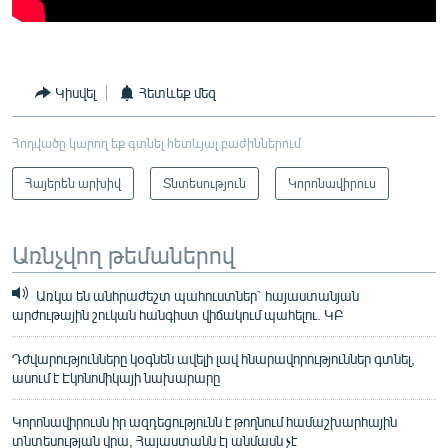
Կիսվել
Հետևեք մեզ
Հոդվածը կարող եք գտնել հետևյալ բաժիններում
Հայերեն արխիվ
Տնտեսություն
Կորոնավիրուս
Առնչվող թեմաներով
Առկա են անհրաժեշտ պահուստներ` հայաստանյան
արժութային շուկան հանգիստ վիճակում պահելու. ԿԲ
Դժվարությունները կօգնեն ավելի լավ հնարավորություններ գտնել,
ասում է Էկոնոմիկայի նախարարը
Կորոնավիրուսն իր ազդեցությունն է թողնում համաշխարհային
տնտեսության վրա, Հայաստանն էլ անմասն չէ