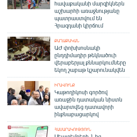
հավաքականի մարզիկներն
աշխարհի առաջնությանը
պատրաստվում են
Հրազդանի կիրճում
ՔԱՂԱՔԱԿԱՆ
ԱԺ փոխխոսնակի
ընդդիմադիր թեկնածուի
վերաբերյալ քննարկումները
եկող շաբաթ կշարունակվեն
ԻՐԱՎՈՒՆՔ
Կաթողիկոսի գործով
առաջին դատական նիստն
ավարտվեց դատավորի
ինքնաբացարկով
ՀԱՍԱՐԱԿՈՒԹՅՈՒՆ
Սեպտեմբերի 1-ից