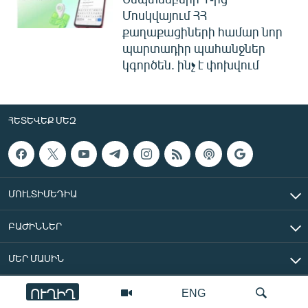
Մոսկվայում ՀՀ
քաղաքացիների համար նոր
պարտադիր պահանջներ
կգործեն. ինչ է փոխվում
ՀԵՏԵՎԵՔ ՄԵԶ
ՄՈՒԼՏԻՄԵԴԻԱ
ԲԱԺԻՆՆԵՐ
ՄԵՐ ՄԱՍԻՆ
ՈՒՂԻՂ
ENG
«Ազատ Եվրոպա/Ազատություն» ռադիոկայան © 2026