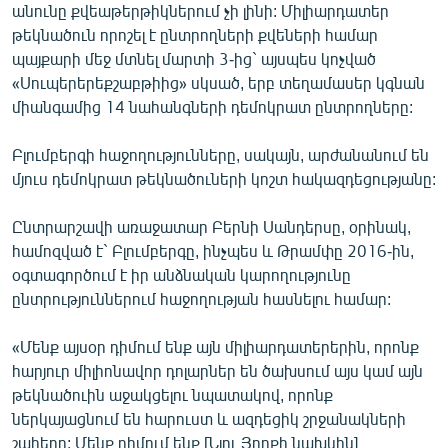
անունը քվեաթերթիկներում չի լինի: Միլիարդատեր
թեկնածուն որոշել է ընտրողների քվեների համար
պայքարի մեջ մտնել մարտի 3-ից` այսպես կոչված
«Սուպերերեքշաբթիից» սկսած, երբ տեղամասեր կգնան
միանգամից 14 նահանգների դեմոկրատ ընտրողները:
Բլումբերգի հաջողությունները, սակայն, արժանանում են
մյուս դեմոկրատ թեկնածուների կոշտ հակազդեցությանը:
Ընտրարշավի առաջատար Բերնի Սանդերսը, օրինակ,
համոզված է` Բլումբերգը, ինչպես և Թրամփը 2016-ին,
օգտագործում է իր անձնական կարողությունը
ընտրություններում հաջողության հասնելու համար:
«Մենք այսօր դիմում ենք այն միլիարդատերերին, որոնք
հարյուր միլիոնավոր դոլարներ են ծախսում այս կամ այն
թեկնածուին աջակցելու նպատակով, որոնք
ներկայացնում են հարուստ և ազդեցիկ շրջանակների
շահերը: Մենք դիմում ենք [Նյու Յորքի նախկին]