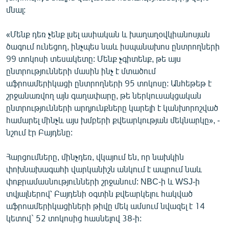
մնալ:
«Մենք դեռ չենք լսել ասիական և խաղաղօվկիանոսյան
ծագում ունեցող, ինչպես նաև իսպանախոս ընտրողների
99 տոկոսի տեսակետը: Մենք չգիտենք, թե այս
ընտրությունների մասին ինչ է մտածում
աֆրոամերիկացի ընտրողների 95 տոկոսը: Անհեթեթ է
շրջանառվող այն գաղափարը, թե ներկուսակցական
ընտրությունների արդյունքները կարելի է կանխորոշված
համարել մինչև այս խմբերի քվեարկության մեկնարկը», -
նշում էր Բայդենը:
Հարցումները, մինչդեռ, վկայում են, որ նախկին
փոխնախագահի վարկանիշն անկում է ապրում նաև
փոքրամասնությունների շրջանում: NBC-ի և WSJ-ի
տվյալներով՝ Բայդենի օգտին քվեարկելու հակված
աֆրոամերիկացիների թիվը մեկ ամսում նվազել է 14
կետով` 52 տոկոսից հասնելով 38-ի: