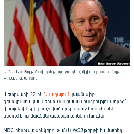
ՄԻՋԱԶԳԱՅԻՆ
ՄՇԱԿՈՒՅԹ
ՍՊՈՐՏ
ՄԵԿՆԱԲԱՆՈՒԹՅՈՒՆ
ՏՏ ԵՒ ԻՆՏԵՐՆԵՏ
ԿՈՐՈՆԱՎԻՐՈՒՍ
ԱՐԽԻՎ
ԱՄՆ - Նյու Յորքի նախկին քաղաքապետ, միլիարդատեր Մայքլ
Բլումբերգ, արխիվ
ՏԵՍԱՆՅՈՒԹԵՐ
ԲԱՆԱՎԵՃ
Փետրվարի 22-ին
Նևադայում
կայանալիք
դեմոկրատական ներկուսակցական ընտրություններից`
ՁԳՏԵԼՈՎ ԼԱՎԱԳՈՒՅՆԻՆ
փրայմերիներից հաշվված օրեր առաջ հստակորեն
ՓՈԴՔԱՍԹ
սկսում է ուրվագծվել առաջատարների խումբը:
Հայերեն
NBC հեռուստաընկերության և WSJ թերթի համատեղ