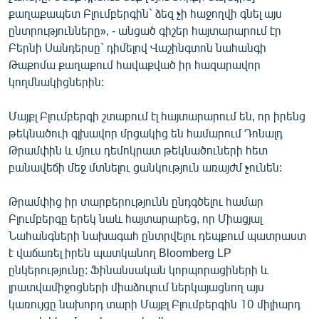
քաղաքապետ Բլումբերգին` ձեզ չի հաջողվի գնել այս
ընտրությունները», - անցած գիշեր հայտարարում էր
Բերնի Սանդերսը` դիմելով Վաշինգտոն նահանգի
Թաքոմա քաղաքում հավաքված իր հազարավոր
կողմնակիցներին:
Մայքլ Բլումբերգի շտաբում էլ հայտարարում են, որ իրենց
թեկնածուի գլխավոր մրցակից են համարում Դոնալդ
Թրամփին և մյուս դեմոկրատ թեկնածուների հետ
բանավեճի մեջ մտնելու ցանկություն առայժմ չունեն:
Թրամփից իր տարբերությունն ընդգծելու համար
Բլումբերգը երեկ նաև հայտարարեց, որ Միացյալ
Նահանգների նախագահ ընտրվելու դեպքում պատրաստ
է վաճառել իրեն պատկանող Bloomberg LP
ընկերությունը: Ֆինանսական կորպորացիների և
լրատվամիջոցների միաձուլում ներկայացնող այս
կառույցը նախորդ տարի Մայքլ Բլումբերգին 10 միլիարդ