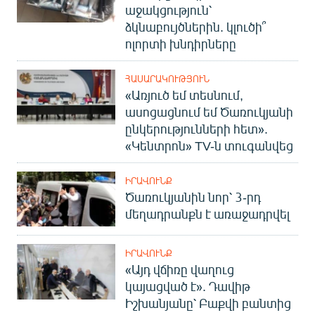
աջակցություն՝
ձկնաբույծներին. կլուծի՞
ոլորտի խնդիրները
ՀԱՍԱՐԱԿՈՒԹՅՈՒՆ
«Առյուծ եմ տեսնում,
ասոցացնում եմ Ծառուկյանի
ընկերությունների հետ».
«Կենտրոն» TV-ն տուգանվեց
ԻՐԱՎՈՒՆՔ
Ծառուկյանին նոր՝ 3-րդ
մեղադրանքն է առաջադրվել
ԻՐԱՎՈՒՆՔ
«Այդ վճիռը վաղուց
կայացված է». Դավիթ
Իշխանյանը՝ Բաքվի բանտից