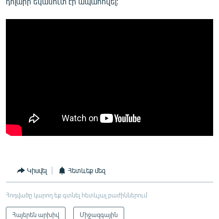
դոլարի եկամուտ էր ապահովել:
Կիսվել
Հետևեք մեզ
Հոդվածը կարող եք գտնել հետևյալ բաժիններում
Հայերեն արխիվ
Միջազգային