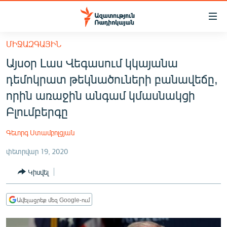
Մատչելիության
հղումներ
Անցնել
ՄԻՋԱԶԳԱՅԻՆ
հիմնական
ԱԶԱՏՈՒԹՅՈՒՆ TV
Այսօր Լաս Վեգասում կկայանա
բովանդակությանը
ՀԱՅԱՍՏԱՆ
Անցնել
դեմոկրատ թեկնածուների բանավեճը,
հիմնական
ՔԱՂԱՔԱԿԱՆ
որին առաջին անգամ կմասնակցի
մենյուին
ԸՆՏՐՈՒԹՅՈՒՆՆԵՐ 2026
Բլումբերգը
Որոնում
ԻՐԱՎՈՒՆՔ
Գեւորգ Ստամբոլցյան
ՀԱՍԱՐԱԿՈՒԹՅՈՒՆ
փետրվար 19, 2020
ՏՆՏԵՍՈՒԹՅՈՒՆ
Կիսվել
ՂԱՐԱԲԱՂ
ՊԱՏԵՐԱԶՄԻ 6 ՇԱԲԱԹՆԵՐԸ
Ավելացրեք մեզ Google-ում
ՏԱՐԱԾԱՇՐՋԱՆ