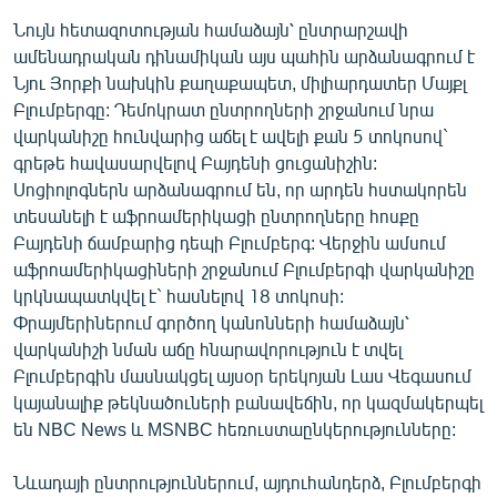
Նույն հետազոտության համաձայն՝ ընտրարշավի
ամենադրական դինամիկան այս պահին արձանագրում է
Նյու Յորքի նախկին քաղաքապետ, միլիարդատեր Մայքլ
Բլումբերգը: Դեմոկրատ ընտրողների շրջանում նրա
վարկանիշը հունվարից աճել է ավելի քան 5 տոկոսով`
գրեթե հավասարվելով Բայդենի ցուցանիշին:
Սոցիոլոգներն արձանագրում են, որ արդեն հստակորեն
տեսանելի է աֆրոամերիկացի ընտրողները հոսքը
Բայդենի ճամբարից դեպի Բլումբերգ: Վերջին ամսում
աֆրոամերիկացիների շրջանում Բլումբերգի վարկանիշը
կրկնապատկվել է` հասնելով 18 տոկոսի:
Փրայմերիներում գործող կանոնների համաձայն՝
վարկանիշի նման աճը հնարավորություն է տվել
Բլումբերգին մասնակցել այսօր երեկոյան Լաս Վեգասում
կայանալիք թեկնածուների բանավեճին, որ կազմակերպել
են NBC News և MSNBC հեռուստաընկերությունները:
Նևադայի ընտրություններում, այդուհանդերձ, Բլումբերգի