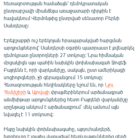
հետազոտության համաձայն՝ դեմոկրատական
English
ընտրարշավի միանձնյա առաջատարի դիրքին է
Русский
հավակնում Վերմոնթից ընտրված սենատոր Բերնի
Սանդերսը:
ՀԵՏԵՎԵՔ ՄԵԶ
Երեքշաբթի ուշ երեկոյան հրապարակված հարցման
արդյունքներով՝ Սանդերսի օգտին պատրաստ է քվեարկել
դեմոկրատ ընտրողների 27 տոկոսը: Նրա հիմնական
մրցակիցն այս պահին նախկին փոխնախագահ Ջոզեֆ
Բայդենն է, որի վարկանիշը, սակայն, ըստ ամերիկացի
«Ազատության» բոլոր կայքերը
սոցիոլոգների, չի գերազանցում 15 տոկոսը:
Հետազոտության հեղինակները նշում են, որ
Նյու
Հեմփշիրի
և
Այովայի
փրայմերիներում արձանագրած
անմխիթար արդյունքներից հետո Բայդենի վարկանիշը
սրընթաց անկում է արձանագրում` մեկ ամսում այն
նվազել է 11 տոկոսով:
Ինքը նախկին փոխնախագահը, այդուհանդերձ,
խորհուրդ է տալիս վաղաժամ հետևություններից զերծ