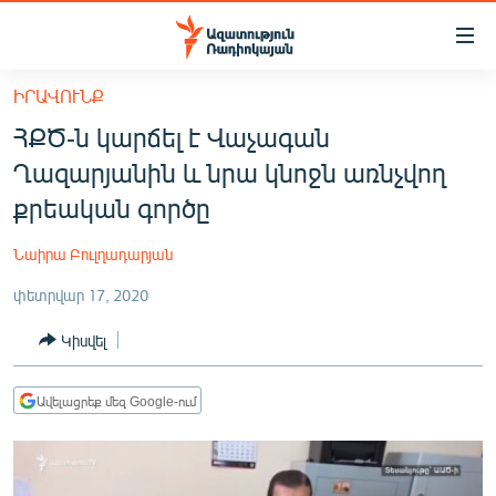
Մատչելիության
հղումներ
Անցնել
ԻՐԱՎՈՒՆՔ
հիմնական
ԱԶԱՏՈՒԹՅՈՒՆ TV
ՀՔԾ-ն կարճել է Վաչագան
բովանդակությանը
ՀԱՅԱՍՏԱՆ
Անցնել
Ղազարյանին և նրա կնոջն առնչվող
հիմնական
ՔԱՂԱՔԱԿԱՆ
քրեական գործը
մենյուին
ԸՆՏՐՈՒԹՅՈՒՆՆԵՐ 2026
Որոնում
Նաիրա Բուլղադարյան
ԻՐԱՎՈՒՆՔ
փետրվար 17, 2020
ՀԱՍԱՐԱԿՈՒԹՅՈՒՆ
Կիսվել
ՏՆՏԵՍՈՒԹՅՈՒՆ
ՂԱՐԱԲԱՂ
Ավելացրեք մեզ Google-ում
ՊԱՏԵՐԱԶՄԻ 6 ՇԱԲԱԹՆԵՐԸ
ՏԱՐԱԾԱՇՐՋԱՆ