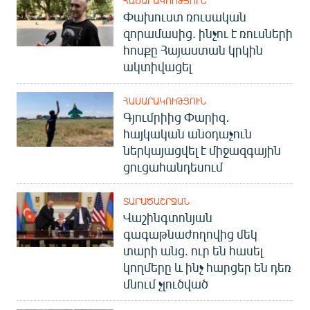
ՀԱՍԱՐԱԿՈՒԹՅՈՒՆ
Փախուստ ռուսական
զորամասից. ինչու է ռուսների
հոսքը Հայաստան կրկին
ակտիվացել
ՀԱՍԱՐԱԿՈՒԹՅՈՒՆ
Գյումրիից Փարիզ․
հայկական անօդաչուն
ներկայացվել է միջազգային
ցուցահանդեսում
ՏԱՐԱԾԱՇՐՋԱՆ
Վաշինգտոնյան
գագաթնաժողովից մեկ
տարի անց. ուր են հասել
կողմերը և ինչ հարցեր են դեռ
մնում չլուծված