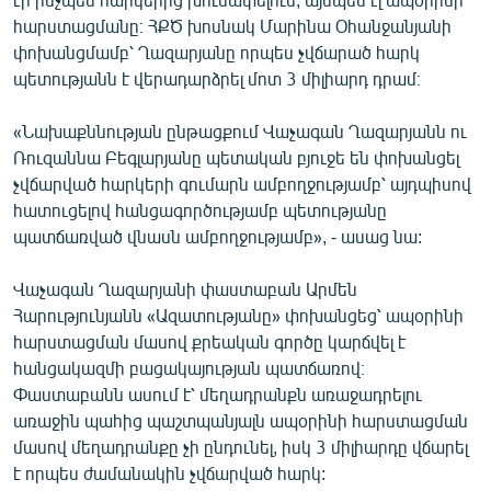
English
հարստացմանը։ ՀՔԾ խոսնակ Մարինա Օհանջանյանի
փոխանցմամբ՝ Ղազարյանը որպես չվճարած հարկ
Русский
պետությանն է վերադարձրել մոտ 3 միլիարդ դրամ։
ՀԵՏԵՎԵՔ ՄԵԶ
«Նախաքննության ընթացքում Վաչագան Ղազարյանն ու
Ռուզաննա Բեգլարյանը պետական բյուջե են փոխանցել
չվճարված հարկերի գումարն ամբողջությամբ՝ այդպիսով
հատուցելով հանցագործությամբ պետությանը
պատճառված վնասն ամբողջությամբ», - ասաց նա:
«Ազատության» բոլոր կայքերը
Վաչագան Ղազարյանի փաստաբան Արմեն
Հարությունյանն «Ազատությանը» փոխանցեց՝ ապօրինի
հարստացման մասով քրեական գործը կարճվել է
հանցակազմի բացակայության պատճառով։
Փաստաբանն ասում է՝ մեղադրանքն առաջադրելու
առաջին պահից պաշտպանյալն ապօրինի հարստացման
մասով մեղադրանքը չի ընդունել, իսկ 3 միլիարդը վճարել
է որպես ժամանակին չվճարված հարկ: