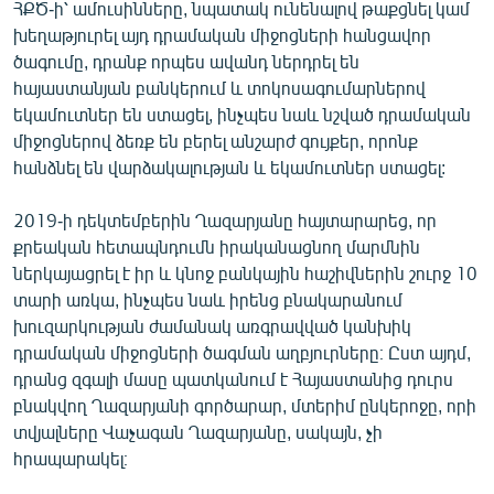
ՀՔԾ-ի՝ ամուսինները, նպատակ ունենալով թաքցնել կամ
խեղաթյուրել այդ դրամական միջոցների հանցավոր
ծագումը, դրանք որպես ավանդ ներդրել են
հայաստանյան բանկերում և տոկոսագումարներով
եկամուտներ են ստացել, ինչպես նաև նշված դրամական
միջոցներով ձեռք են բերել անշարժ գույքեր, որոնք
հանձնել են վարձակալության և եկամուտներ ստացել:
2019-ի դեկտեմբերին Ղազարյանը հայտարարեց, որ
քրեական հետապնդումն իրականացնող մարմնին
ներկայացրել է իր և կնոջ բանկային հաշիվներին շուրջ 10
տարի առկա, ինչպես նաև իրենց բնակարանում
խուզարկության ժամանակ առգրավված կանխիկ
դրամական միջոցների ծագման աղբյուրները։ Ըստ այդմ,
դրանց զգալի մասը պատկանում է Հայաստանից դուրս
բնակվող Ղազարյանի գործարար, մտերիմ ընկերոջը, որի
տվյալները Վաչագան Ղազարյանը, սակայն, չի
հրապարակել։