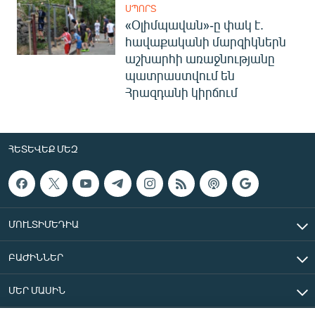
ՍՊՈՐՏ
«Օլիմպավան»-ը փակ է.
հավաքականի մարզիկներն
աշխարհի առաջնությանը
պատրաստվում են
Հրազդանի կիրճում
ՀԵՏԵՎԵՔ ՄԵԶ
ՄՈՒԼՏԻՄԵԴԻԱ
ԲԱԺԻՆՆԵՐ
ՄԵՐ ՄԱՍԻՆ