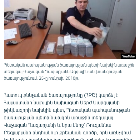
ՄԻՋԱԶԳԱՅԻՆ
ՄՇԱԿՈՒՅԹ
ՍՊՈՐՏ
ՄԵԿՆԱԲԱՆՈՒԹՅՈՒՆ
ՏՏ ԵՒ ԻՆՏԵՐՆԵՏ
ԿՈՐՈՆԱՎԻՐՈՒՍ
Պետական պահպանության ծառայության պետի նախկին առաջին
տեղակալ Վաչագան Ղազարյանն Ազգային անվտանգության
ԱՐԽԻՎ
ծառայությունում, 25-ը հունիսի, 2018թ․
ՏԵՍԱՆՅՈՒԹԵՐ
Հատուկ քննչական ծառայությունը (ՀՔԾ) կարճել է
ԲԱՆԱՎԵՃ
Հայաստանի նախկին նախագահ Սերժ Սարգսյանի
ՁԳՏԵԼՈՎ ԼԱՎԱԳՈՒՅՆԻՆ
թիկնազորի նախկին պետ, Պետական պահպանության
ծառայության պետի նախկին առաջին տեղակալ
ՓՈԴՔԱՍԹ
Վաչագան Ղազարյանի և նրա կնոջ՝ Ռուզաննա
Բեգլարյանի ընդհանուր քրեական գործը, որն առնչվում
Հայերեն
էր ինչպես հարկերից խուսափելուն, այնպես էլ ապօրինի