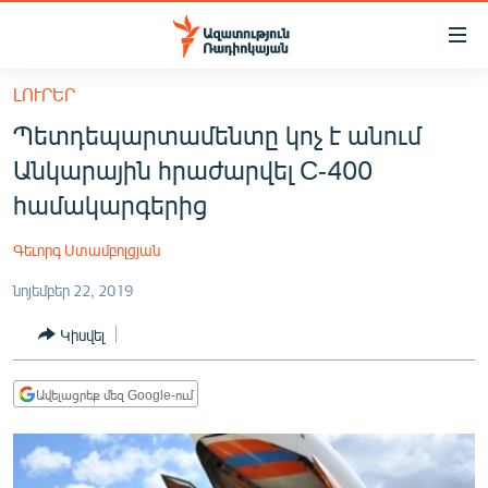
Մատչելիության
հղումներ
Անցնել
ԼՈՒՐԵՐ
հիմնական
ԱԶԱՏՈՒԹՅՈՒՆ TV
Պետդեպարտամենտը կոչ է անում
բովանդակությանը
ՀԱՅԱՍՏԱՆ
Անցնել
Անկարային հրաժարվել C-400
հիմնական
ՔԱՂԱՔԱԿԱՆ
համակարգերից
մենյուին
ԸՆՏՐՈՒԹՅՈՒՆՆԵՐ 2026
Որոնում
Գեւորգ Ստամբոլցյան
ԻՐԱՎՈՒՆՔ
նոյեմբեր 22, 2019
ՀԱՍԱՐԱԿՈՒԹՅՈՒՆ
Կիսվել
ՏՆՏԵՍՈՒԹՅՈՒՆ
ՂԱՐԱԲԱՂ
Ավելացրեք մեզ Google-ում
ՊԱՏԵՐԱԶՄԻ 6 ՇԱԲԱԹՆԵՐԸ
ՏԱՐԱԾԱՇՐՋԱՆ