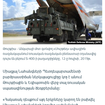
ՄԻՋԱԶԳԱՅԻՆ
ՄՇԱԿՈՒՅԹ
ՍՊՈՐՏ
ՄԵԿՆԱԲԱՆՈՒԹՅՈՒՆ
ՏՏ ԵՒ ԻՆՏԵՐՆԵՏ
ԿՈՐՈՆԱՎԻՐՈՒՍ
Թուրքիա - Անկարայի մոտ գտնվող «Մուրթեդ» ավիացիոն
ռազմակայանում ռուսական ռազմական բեռնատար օդանավից
ԱՐԽԻՎ
դուրս են բերում S-400-ի բաղադրիչները, 12-ը հուլիսի, 2019թ․
ՏԵՍԱՆՅՈՒԹԵՐ
Միացյալ Նահանգների Պետդեպարտամենտի
ԲԱՆԱՎԵՃ
բարձրաստիճան ներկայացուցիչը կոչ է անում
ՁԳՏԵԼՈՎ ԼԱՎԱԳՈՒՅՆԻՆ
Թուրքիային և Եգիպտոսին վերջ տալ ռուսական
սպառազինության ձեռքբերմանը:
ՓՈԴՔԱՍԹ
«Հակառակ դեպքում այդ երկրները կարող են բախվել
Հայերեն
Միացյալ Նահանգների կողմից սահմանված