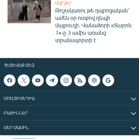
ՄԱՐԶԵՐ
Թոշակառու թե դպրոցական՝
ամեն օր ոտքով դեպի
մայրուղի. Վանաձորի «Տարոն
1»-ը 3 ամիս առանց
տրանսպորտի է
ՀԵՏԵՎԵՔ ՄԵԶ
ՄՈՒԼՏԻՄԵԴԻԱ
ԲԱԺԻՆՆԵՐ
ՄԵՐ ՄԱՍԻՆ