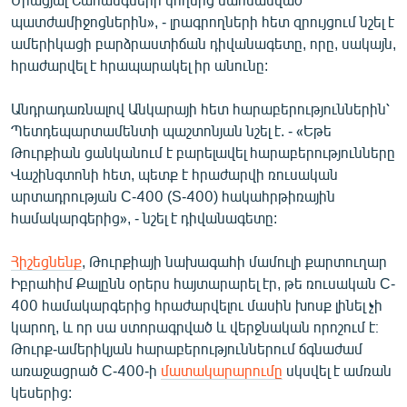
English
պատժամիջոցներին», - լրագրողների հետ զրույցում նշել է
ամերիկացի բարձրաստիճան դիվանագետը, որը, սակայն,
Русский
հրաժարվել է հրապարակել իր անունը:
ՀԵՏԵՎԵՔ ՄԵԶ
Անդրադառնալով Անկարայի հետ հարաբերություններին՝
Պետդեպարտամենտի պաշտոնյան նշել է. - «Եթե
Թուրքիան ցանկանում է բարելավել հարաբերությունները
Վաշինգտոնի հետ, պետք է հրաժարվի ռուսական
արտադրության C-400 (S-400) հակահրթիռային
համակարգերից», - նշել է դիվանագետը:
«Ազատության» բոլոր կայքերը
Հիշեցնենք
, Թուրքիայի նախագահի մամուլի քարտուղար
Իբրահիմ Քալընն օրերս հայտարարել էր, թե ռուսական C-
400 համակարգերից հրաժարվելու մասին խոսք լինել չի
կարող, և որ սա ստորագրված և վերջնական որոշում է։
Թուրք-ամերիկյան հարաբերություններում ճգնաժամ
առաջացրած C-400-ի
մատակարարումը
սկսվել է ամռան
կեսերից: