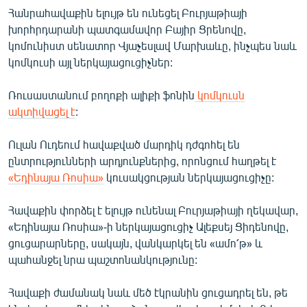
English
Հանրահավաքին ելույթ են ունեցել Բուրյաթիայի
խորհրդարանի պատգամավոր Բայիր Ցրենովը,
Русский
կոմունիստ սենատոր Վյաչեսլավ Մարխաևը, ինչպես նաև
կոմկուսի այլ ներկայացուցիչներ:
ՀԵՏԵՎԵՔ ՄԵԶ
Ռուսաստանում բողոքի ալիքի ֆոնին
կոմկուսն
ակտիվացել է
:
Ուլան Ուդեում հավաքված մարդիկ դժգոհել են
ընտրությունների արդյունքներից, որոնցում հաղթել է
«Ազատության» բոլոր կայքերը
«Եդինայա Ռոսիա»
կուսակցության ներկայացուցիչը:
Հավաքին փորձել է ելույթ ունենալ Բուրյաթիայի ղեկավար,
«Եդինայա Ռոսիա»-ի ներկայացուցիչ Ալեքսեյ Ցիդենովը,
ցուցարարները, սակայն, վանկարկել են «ամո՛թ» և
պահանջել նրա պաշտոնանկությունը:
Հավաքի ժամանակ նաև մեծ էկրանին ցուցադրել են, թե