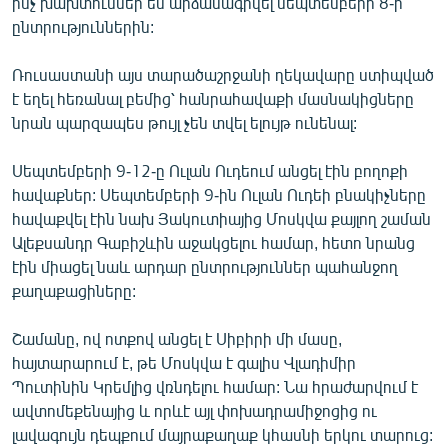
ինչ խախտումներ են արձանագրվել սեպտեմբերի 8-ի
ընտրություններին:
Ռուսաստանի այս տարածաշրջանի ղեկավարը ստիպված
է եղել հեռանալ բեմից՝ հանրահավաքի մասնակիցները
նրան պարզապես թույլ չեն տվել ելույթ ունենալ:
Սեպտեմբերի 9-12-ը Ուլան Ուդեում անցել էին բողոքի
հավաքներ: Սեպտեմբերի 9-ին Ուլան Ուդեի բնակիչները
հավաքվել էին նախ Յակուտիայից Մոսկվա քայլող շաման
Ալեքսանդր Գաբիշևին աջակցելու համար, հետո նրանց
էին միացել նաև արդար ընտրություններ պահանջող
քաղաքացիները:
Շամանը, ով ոտքով անցել է Սիբիրի մի մասը,
հայտարարում է, թե Մոսկվա է գալիս Վլադիմիր
Պուտինին Կրեմլից վռնդելու համար: Նա հրաժարվում է
ավտոմեքենայից և որևէ այլ փոխադրամիջոցից ու
լավագույն դեպքում մայրաքաղաք կհասնի երկու տարուց: