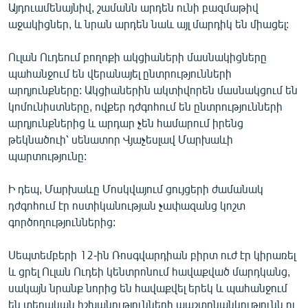
Այդուամենայնիվ, շամանն արդեն ունի բազմաթիվ
աջակիցներ, և նրան արդեն նաև այլ մարդիկ են միացել:
Ուլան Ուդեում բողոքի ակցիաների մասնակիցները
պահանջում են վերանայել ընտրությունների
արդյունքները: Ակցիաներին ակտիվորեն մասնակցում են
կոմունիստները, ովքեր դժգոհում են ընտրությունների
արդյունքներից և արդար չեն համարում իրենց
թեկնածուի՝ սենատոր Վյաչեսլավ Մարխաևի
պարտությունը:
Ի դեպ, Մարխաևը Մոսկվայում ցույցերի ժամանակ
դժգոհում էր ոստիկանության չափազանց կոշտ
գործողություններից:
Սեպտեմբերի 12-ին Ռոսգվարդիան բիրտ ուժ էր կիրառել
և ցրել Ուլան Ուդեի կենտրոնում հավաքված մարդկանց,
սակայն նրանք նորից են հավաքվել երեկ և պահանջում
են տեղական իշխանությունների պաշտոնանկությունն ու