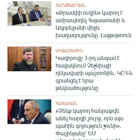
ՏԱՐԱԾԱՇՐՋԱՆ
«Թրամփի ուղին» կարող է
ամրապնդել Հայաստանի և
Ադրբեջանի միջև
խաղաղությունը. Լայթսթոուն
ՄԻՋԱԶԳԱՅԻՆ
Կադիրովը 3-րդ անգամ է
հավակնում Չեչնիայի
ղեկավարի պաշտոնին․ ԿԸՀ-ն
գրանցել է նրա
թեկնածությունը
ՀԱՅԱՍՏԱՆ
«Չենք կարող հանրաքվե
անել հարցի շուրջ, որն այս
պահին գոյություն չունի»․
Փաշինյանը՝ ԵՄ