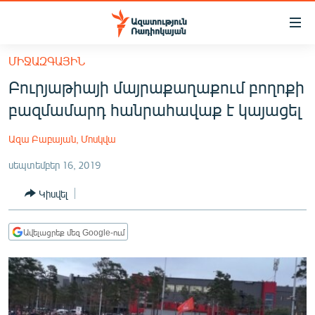
Մատչելիության
հղումներ
Անցնել
ՄԻՋԱԶԳԱՅԻՆ
հիմնական
ԱԶԱՏՈՒԹՅՈՒՆ TV
Բուրյաթիայի մայրաքաղաքում բողոքի
բովանդակությանը
ՀԱՅԱՍՏԱՆ
Անցնել
բազմամարդ հանրահավաք է կայացել
հիմնական
ՔԱՂԱՔԱԿԱՆ
մենյուին
Ազա Բաբայան, Մոսկվա
ԸՆՏՐՈՒԹՅՈՒՆՆԵՐ 2026
Որոնում
սեպտեմբեր 16, 2019
ԻՐԱՎՈՒՆՔ
Կիսվել
ՀԱՍԱՐԱԿՈՒԹՅՈՒՆ
ՏՆՏԵՍՈՒԹՅՈՒՆ
Ավելացրեք մեզ Google-ում
ՂԱՐԱԲԱՂ
ՊԱՏԵՐԱԶՄԻ 6 ՇԱԲԱԹՆԵՐԸ
ՏԱՐԱԾԱՇՐՋԱՆ