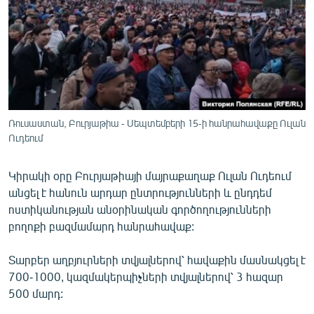
ՄԻՋԱԶԳԱՅԻՆ
ՄՇԱԿՈՒՅԹ
ՍՊՈՐՏ
ՄԵԿՆԱԲԱՆՈՒԹՅՈՒՆ
ՏՏ ԵՒ ԻՆՏԵՐՆԵՏ
Ռուսաստան, Բուրյաթիա - Սեպտեմբերի 15-ի հանրահավաքը Ուլան
ԿՈՐՈՆԱՎԻՐՈՒՍ
Ուդեում
ԱՐԽԻՎ
Կիրակի օրը Բուրյաթիայի մայրաքաղաք Ուլան Ուդեում
ՏԵՍԱՆՅՈՒԹԵՐ
անցել է հանուն արդար ընտրությունների և ընդդեմ
ոստիկանության անօրինական գործողությունների
ԲԱՆԱՎԵՃ
բողոքի բազմամարդ հանրահավաք:
ՁԳՏԵԼՈՎ ԼԱՎԱԳՈՒՅՆԻՆ
Տարբեր աղբյուրների տվյալներով՝ հավաքին մասնակցել է
ՓՈԴՔԱՍԹ
700-1000, կազմակերպիչների տվյալներով՝ 3 հազար
500 մարդ:
Հայերեն