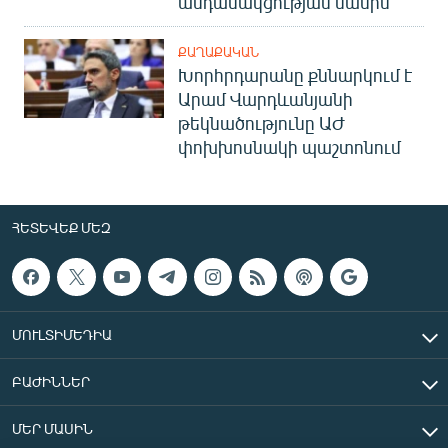
անդամակցության մասին
ՔԱՂԱՔԱԿԱՆ
Խորհրդարանը քննարկում է
Արամ Վարդևանյանի
թեկնածությունը ԱԺ
փոխխոսնակի պաշտոնում
ՀԵՏԵՎԵՔ ՄԵԶ
ՄՈՒԼՏԻՄԵԴԻԱ
ԲԱԺԻՆՆԵՐ
ՄԵՐ ՄԱՍԻՆ