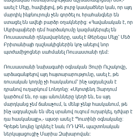
ասել է Մեյը, հավելելով, թե լուրջ կասկածներ կան, որ այդ
մարդիկ ինքնուրույն չեն գործել ու հրահանգներ են
ստացել են ավելի բարձր օղակներից։ «Հավանական է, որ
Սկրիպալների դեմ հարձակումը կազմակերպել են
Ռուսաստանի ղեկավարները, ասել է Թերեզա Մեյը՝ Մեծ
Բրիտանիայի դաշնակիցներին կոչ անելով նոր
պտժամիջոցներ սահմանել Ռուսաստանի դեմ:
Ռուսաստանի նախագահի օգնական Յուրի Ուշակովը,
արձագանքելով այդ հայտարարությունը, ասել է, թե
ռուսական կողմը չի հասկանում՝ ինչ ազդանշան է
դրանով ուղարկում Լոնդոնը։ «Սկոտլենդ Յարդում
կարծում են, որ այս անունները կեղծ են, ես այդ
մարդկանց չեմ ճանաչում, և մենք չենք հասկանում, թե
ինչ ազդանշան են մեզ սրանով ուզում ուղարկել, դժվար է
դա հասկանալը»,- այսօր ասել է Պուտինի օգնականը։
Գրեթե նույնը կրկնել է նաև ՌԴ ԱԳՆ պաշտոնական
ներկայացուցիչ Մարիա Զախարովան: