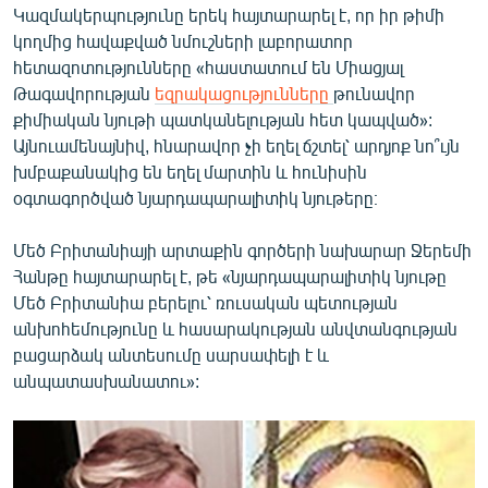
Կազմակերպությունը երեկ հայտարարել է, որ իր թիմի
English
կողմից հավաքված նմուշների լաբորատոր
Русский
հետազոտությունները «հաստատում են Միացյալ
Թագավորության
եզրակացությունները
թունավոր
ՀԵՏԵՎԵՔ ՄԵԶ
քիմիական նյութի պատկանելության հետ կապված»:
Այնուամենայնիվ, հնարավոր չի եղել ճշտել՝ արդյոք նո՞ւյն
խմբաքանակից են եղել մարտին և հունիսին
օգտագործված նյարդապարալիտիկ նյութերը։
Մեծ Բրիտանիայի արտաքին գործերի նախարար Ջերեմի
«Ազատության» բոլոր կայքերը
Հանթը հայտարարել է, թե «նյարդապարալիտիկ նյութը
Մեծ Բրիտանիա բերելու՝ ռուսական պետության
անխոհեմությունը և հասարակության անվտանգության
բացարձակ անտեսումը սարսափելի է և
անպատասխանատու»: