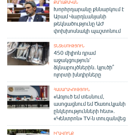
ՔԱՂԱՔԱԿԱՆ
Խորհրդարանը քննարկում է
Արամ Վարդևանյանի
թեկնածությունը ԱԺ
փոխխոսնակի պաշտոնում
ՏՆՏԵՍՈՒԹՅՈՒՆ
450 միլիոն դրամ
աջակցություն՝
ձկնաբույծներին. կլուծի՞
ոլորտի խնդիրները
ՀԱՍԱՐԱԿՈՒԹՅՈՒՆ
«Առյուծ եմ տեսնում,
ասոցացնում եմ Ծառուկյանի
ընկերությունների հետ».
«Կենտրոն» TV-ն տուգանվեց
ԻՐԱՎՈՒՆՔ