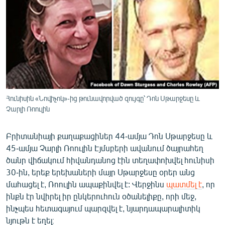
Հունիսին «Նովիչոկ»-ից թունավորված զույգը՝ Դոն Սթարջեսը և
Չարլի Ռոուլին
Բրիտանիայի քաղաքացիներ 44-ամյա Դոն Սթարջեսը և
45-ամյա Չարլի Ռոուլին Էյմսբերի ավանում ծայրահեղ
ծանր վիճակում հիվանդանոց էին տեղափոխվել հունիսի
30-ին, երեք երեխաների մայր Սթարջեսը օրեր անց
մահացել է, Ռոուլին ապաքինվել է: Վերջինս
պատմել է
, որ
ինքն էր նվիրել իր ընկերուհուն օծանելիքը, որի մեջ,
ինչպես հետագայում պարզվել է, նյարդապարալիտիկ
նյութն է եղել։