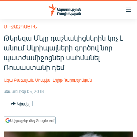
Մատչելիության
հղումներ
Անցնել
ՄԻՋԱԶԳԱՅԻՆ
հիմնական
ԱԶԱՏՈՒԹՅՈՒՆ TV
Թերեզա Մեյը դաշնակիցներին կոչ է
բովանդակությանը
ՀԱՅԱՍՏԱՆ
Անցնել
անում Սկրիպալների գործով նոր
հիմնական
ՔԱՂԱՔԱԿԱՆ
պատժամիջոցներ սահմանել
մենյուին
ԸՆՏՐՈՒԹՅՈՒՆՆԵՐ 2026
Ռուսաստանի դեմ
Որոնում
ԻՐԱՎՈՒՆՔ
Ազա Բաբայան, Մոսկվա
Լիլիթ Հարությունյան
ՀԱՍԱՐԱԿՈՒԹՅՈՒՆ
սեպտեմբեր 05, 2018
ՏՆՏԵՍՈՒԹՅՈՒՆ
Կիսվել
ՂԱՐԱԲԱՂ
ՊԱՏԵՐԱԶՄԻ 6 ՇԱԲԱԹՆԵՐԸ
Ավելացրեք մեզ Google-ում
ՏԱՐԱԾԱՇՐՋԱՆ