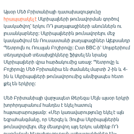
Այսօր Մեծ Բրիտանիայի դատախազությունը
հրապարակել է
Սկրիպալների թունավորման գործով
կասկածվող՝ երկու ՌԴ քաղաքացիների անուններն ու
լուսանկարները: Սկրիպալներին թունավորելու մեջ
կասկածվում են Ռուսաստանի քաղաքացիներ Ալեքսանդր
Պետրովն ու Ռուսլան Բոշիրովը: Ըստ BBC-ի՝ Սոլսբերիում
տեղադրված տեսախցիկները ֆիքսել են նրանց
Սկրիպալների վրա հարձակումից առաջ: Պետրովը և
Բոշիրովը Մեծ Բրիտանիա են ժամանել մարտի 2-ին և 4-
ին և Սկրիպալների թունավորումից անմիջապես հետո
լքել են երկիրը:
Մեծ Բրիտանիայի վարչապետ Թերեզա Մեյն այսօր երկրի
խորհրդարանում հանդես է եկել հատուկ
հայտարարությամբ։ «Մեր կառավարությունը եկել է այն
եզրահանգմանը, որ Սերգեյ և Յուլիա Սկրիպալներին
թունավորվելու մեջ մեադրվող այդ երկու անձինք ՌԴ
ռազմական հետախուզության աշխատակիցներ են»,-