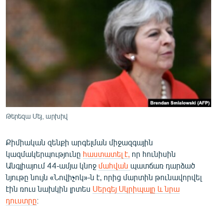
ՄԻՋԱԶԳԱՅԻՆ
ՄՇԱԿՈՒՅԹ
ՍՊՈՐՏ
ՄԵԿՆԱԲԱՆՈՒԹՅՈՒՆ
ՏՏ ԵՒ ԻՆՏԵՐՆԵՏ
ԿՈՐՈՆԱՎԻՐՈՒՍ
ԱՐԽԻՎ
Թերեզա Մեյ, արխիվ
ՏԵՍԱՆՅՈՒԹԵՐ
Քիմիական զենքի արգելման միջազգային
ԲԱՆԱՎԵՃ
կազմակերպությունը
հաստատել է,
որ հունիսին
ՁԳՏԵԼՈՎ ԼԱՎԱԳՈՒՅՆԻՆ
Անգլիայում 44-ամյա կնոջ
մահվան
պատճառ դարձած
նյութը նույն «Նովիչոկ»-ն է, որից մարտին թունավորվել
ՓՈԴՔԱՍԹ
էին ռուս նախկին լրտես
Սերգեյ Սկրիպալը և նրա
դուստրը
։
Հայերեն