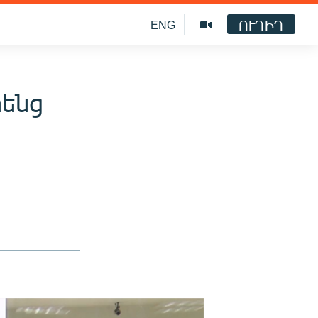
ՈՒՂԻՂ
ENG
րենց