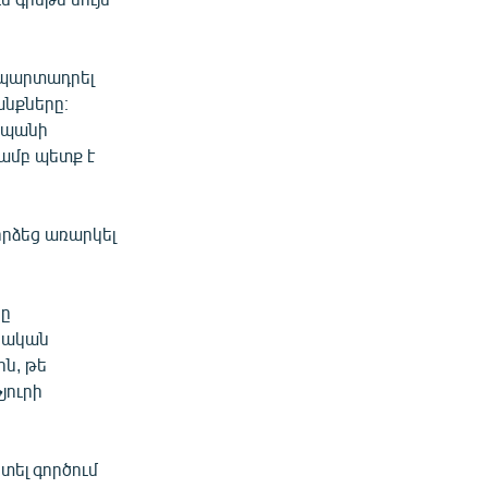
 պարտադրել
նքները։
տպանի
ամբ պետք է
որձեց առարկել
րը
նական
ն, թե
յուրի
տել գործում