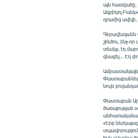
այն հատվածը, 
Ագրիկոլ Բանկ
դրամից ավելի,
Գերավետյանն ա
շինծու, ինչ-որ
տեսեք, էդ մարդ
գնացել․․․ Էդ փ
Ամբաստանյալն
Փաստաբաններն
նույն բովանդ
Փաստաբան Արա
ծառայության օ
անհատականացվ
«Երբ ներկայա
տպավորություն
Իսկ «Սասնա ծռ