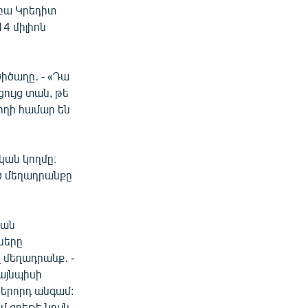
կբա Կրեդիտ
4 միլիոն
իծաղը․ - «Դա
ցույց տան, թե
փողի համար են
կան կողմը։
ծ մեղադրանքը
կան
ները
 մեղադրանք․ -
այնպիսի
ներորդ անգամ:
մ գրեթե նույն