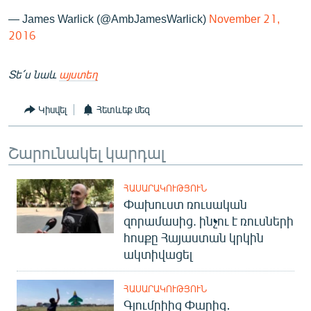
— James Warlick (@AmbJamesWarlick)
November 21,
2016
Տե՛ս նաև
այստեղ
Կիսվել
Հետևեք մեզ
Շարունակել կարդալ
ՀԱՍԱՐԱԿՈՒԹՅՈՒՆ
Փախուստ ռուսական
զորամասից. ինչու է ռուսների
հոսքը Հայաստան կրկին
ակտիվացել
ՀԱՍԱՐԱԿՈՒԹՅՈՒՆ
Գյումրիից Փարիզ․