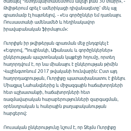
ծառայել Պետդեպարտամենտում ավելի քան 30 տարի», -
English
Թվիթերում գրել է ամերիկացի դիվանագետը՝ մեկ այլ
գրառմամբ էլ հայտնելով․ - «Ես գործընկեր եմ դառնալու
Русский
Ռուսաստանի ամենամեծ և հեղինակավոր
իրավաբանական ֆիրմայում»:
ՀԵՏԵՎԵՔ ՄԵԶ
Ուորլիքն իր թվիթերյան գրառման մեջ ընդգրկել է
«Եգորով, Պուգինսկի, Աֆանասև և գործընկերներ»
ընկերության պաշտոնական կայքէջի հղումը, որտեղ
հաղորդվում է, որ նա միանալու է ընկերության թիմին
Վաշինգտոնում 2017 թվականի հունվարին: Ըստ այդ
«Ազատության» բոլոր կայքերը
հաղորդագրության, Ուորլիքը պատասխանատու է լինելու
Միացյալ Նահանգներից և միջազգային հաճախորդների
հետ աշխատանքի, հաճախորդների հետ
ռազմավարական հարաբերությունների զարգացման,
օրենսդրական և հանրային քաղաքականության
հարցերով:
Ռուսական ընկերությունը նշում է, որ Ջեյմս Ուորլիքը