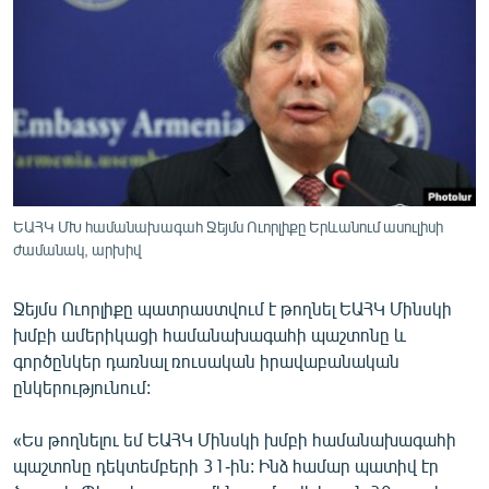
ՄԻՋԱԶԳԱՅԻՆ
ՄՇԱԿՈՒՅԹ
ՍՊՈՐՏ
ՄԵԿՆԱԲԱՆՈՒԹՅՈՒՆ
ՏՏ ԵՒ ԻՆՏԵՐՆԵՏ
ԿՈՐՈՆԱՎԻՐՈՒՍ
ԵԱՀԿ ՄԽ համանախագահ Ջեյմս Ուորլիքը Երևանում ասուլիսի
ժամանակ, արխիվ
ԱՐԽԻՎ
ՏԵՍԱՆՅՈՒԹԵՐ
Ջեյմս Ուորլիքը պատրաստվում է թողնել ԵԱՀԿ Մինսկի
ԲԱՆԱՎԵՃ
խմբի ամերիկացի համանախագահի պաշտոնը և
գործընկեր դառնալ ռուսական իրավաբանական
ՁԳՏԵԼՈՎ ԼԱՎԱԳՈՒՅՆԻՆ
ընկերությունում:
ՓՈԴՔԱՍԹ
«Ես թողնելու եմ ԵԱՀԿ Մինսկի խմբի համանախագահի
պաշտոնը դեկտեմբերի 31-ին: Ինձ համար պատիվ էր
Հայերեն