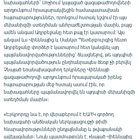
նախագահների` Սոչիում կայացած գագաթաժողովների
արդյունքում հրապարակվեցին համապատասխան
հայտարարություններ, որոնցում հստակ նշվում էր այս
մեխանիզմի ստեղծման անհրաժեշտության մասին, բայց
ամեն անգամ Ադրբեջանը հետ քայլ էր կատարում: Այս
անգամ ևս Վիեննայից և Սանկտ Պետերբուրգից հետո
Ադրբեջանը փորձեր է կատարում հետ կանգնել այդ
պայմանավորվածություններից` ձևացնելով, թե այդպիսի
պայմանավորվածություն ընդհանրապես ձեռք չի բերվել։
Չնայած եռանախագահող երկրները Վիեննայի
գագաթաժողովի արդյունքում հրապարակած իրենց
հայտարարության մեջ հստակ ասում էին, որ
նախագահները պայմանավորվել են այդպիսի մեխանիզմի
ստեղծման մասին»:
«Երկրորդը նա է, որ վերաբերում է ԵԱՀԿ գործող
նախագահի անձնական ներկայացուցչի թիմի
հնարավորությունների ընդլայնմանը և թվաքանակի
ավելացմանը: Նույն պատմությունն է. չնայած Վիեննայից