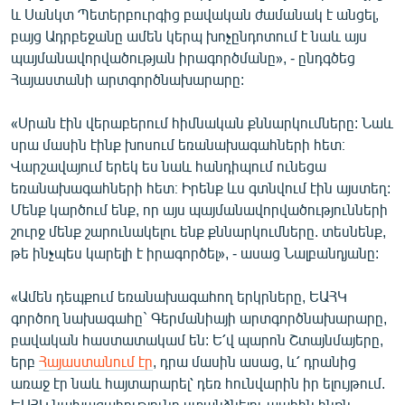
և Սանկտ Պետերբուրգից բավական ժամանակ է անցել,
բայց Ադրբեջանը ամեն կերպ խոչընդոտում է նաև այս
պայմանավորվածության իրագործմանը», - ընդգծեց
Հայաստանի արտգործնախարարը:
«Սրան էին վերաբերում հիմնական քննարկումները: Նաև
սրա մասին էինք խոսում եռանախագահների հետ։
Վարշավայում երեկ ես նաև հանդիպում ունեցա
եռանախագահների հետ։ Իրենք ևս գտնվում էին այստեղ:
Մենք կարծում ենք, որ այս պայմանավորվածությունների
շուրջ մենք շարունակելու ենք քննարկումները. տեսնենք,
թե ինչպես կարելի է իրագործել», - ասաց Նալբանդյանը:
«Ամեն դեպքում եռանախագահող երկրները, ԵԱՀԿ
գործող նախագահը` Գերմանիայի արտգործնախարարը,
բավական հաստատակամ են: Ե՛վ պարոն Շտայնմայերը,
երբ
Հայաստանում էր
, դրա մասին ասաց, և՛ դրանից
առաջ էր նաև հայտարարել՝ դեռ հունվարին իր ելույթում.
ԵԱՀԿ նախագահությունը ստանձնելու պահին ինքն