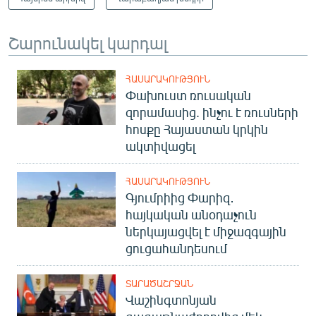
Շարունակել կարդալ
ՀԱՍԱՐԱԿՈՒԹՅՈՒՆ
Փախուստ ռուսական
զորամասից. ինչու է ռուսների
հոսքը Հայաստան կրկին
ակտիվացել
ՀԱՍԱՐԱԿՈՒԹՅՈՒՆ
Գյումրիից Փարիզ․
հայկական անօդաչուն
ներկայացվել է միջազգային
ցուցահանդեսում
ՏԱՐԱԾԱՇՐՋԱՆ
Վաշինգտոնյան