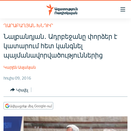
Մատչելիության
հղումներ
Անցնել
ՂԱՐԱԲԱՂՅԱՆ ԽՆԴԻՐ
հիմնական
ԱԶԱՏՈՒԹՅՈՒՆ TV
Նալբանդյան․ Ադրբեջանը փորձեր է
բովանդակությանը
ՀԱՅԱՍՏԱՆ
Անցնել
կատարում հետ կանգնել
հիմնական
ՔԱՂԱՔԱԿԱՆ
պայմանավորվածություններից
մենյուին
ԸՆՏՐՈՒԹՅՈՒՆՆԵՐ 2026
Որոնում
Կարլեն Ասլանյան
ԻՐԱՎՈՒՆՔ
հուլիս 09, 2016
ՀԱՍԱՐԱԿՈՒԹՅՈՒՆ
Կիսվել
ՏՆՏԵՍՈՒԹՅՈՒՆ
ՂԱՐԱԲԱՂ
Ավելացրեք մեզ Google-ում
ՊԱՏԵՐԱԶՄԻ 6 ՇԱԲԱԹՆԵՐԸ
ՏԱՐԱԾԱՇՐՋԱՆ