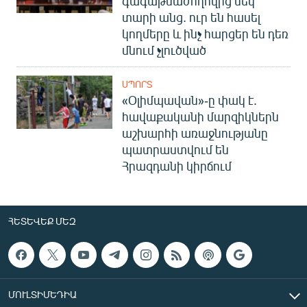
գագաթնաժողովից մեկ
տարի անց. ուր են հասել
կողմերը և ինչ հարցեր են դեռ
մնում չլուծված
ՍՊՈՐՏ
«Օլիմպավան»-ը փակ է.
հավաքականի մարզիկներն
աշխարհի առաջնությանը
պատրաստվում են
Հրազդանի կիրճում
ՀԵՏԵՎԵՔ ՄԵԶ
ՄՈՒԼՏԻՄԵԴԻԱ