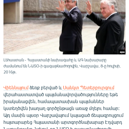
ՄԻՋԱԶԳԱՅԻՆ
ՄՇԱԿՈՒՅԹ
ՍՊՈՐՏ
ՄԵԿՆԱԲԱՆՈՒԹՅՈՒՆ
ՏՏ ԵՒ ԻՆՏԵՐՆԵՏ
ԿՈՐՈՆԱՎԻՐՈՒՍ
Լեհաստան - Հայաստանի նախագահը և ԱԳ նախարարը
ժամանում են ՆԱՏՕ-ի գագաթնաժողովին, Վարշավա, 8-ը հուլիսի,
ԱՐԽԻՎ
2016թ․
ՏԵՍԱՆՅՈՒԹԵՐ
Վիեննայում
ձեռք բերված և
Սանկտ Պետերբուրգում
ԲԱՆԱՎԵՃ
վերահաստատված պայմանավորվածությունները եթե
ՁԳՏԵԼՈՎ ԼԱՎԱԳՈՒՅՆԻՆ
իրականացվեն, համապատասխան պայմաններ
կստեղծվեն խաղաղ գործընթացն առաջ մղելու համար:
ՓՈԴՔԱՍԹ
Այդ մասին այսօր Վարշավայում կայացած ճեպազրույցում
հայտարարեց Հայաստանի արտգործնախարար Էդվարդ
Հայերեն
Նալբանդյանը, նշելով, որ ՆԱՏՕ-ի գագաթնաժողովի