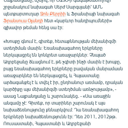
English
շրջանակում նախագահ Սերժ Սարգսյանի՝ ԱՄՆ
պետքարտուղար
Ջոն Քերրիի
և Ֆրանսիայի նախագահ
Русский
Ֆրանսուա Օլանդի
հետ «կարևոր հանդիպումների»
գլխավոր թեման հենց սա էր։
ՀԵՏԵՎԵՔ ՄԵԶ
«Խոսքը գնում է, գիտեք, հետաքննության մեխանիզմի
ստեղծման մասին։ Եռանախագահող երկրները
ներկայացրել են կոնկրետ առաջարկներ։ Չնայած
Ադրբեջանը ձևացնում է, թե չգիտի ինչի մասին է խոսքը,
բայց եռանախագահող երկրները բավական մանրամասն
«Ազատության» բոլոր կայքերը
առաջարկներ են ներկայացրել, և Հայաստանը
արձագանքել է և տվել է իր, ընդհանուր առմամբ, դրական
կարծիքը այս մեխանիզմի ստեղծման առնչությամբ», -
ասաց Նալբանդյանը և շարունակեց․ - «Սա առաջին
անգամը չէ։ Գիտեք, որ տարիներ շարունակ է այս
նախաձեռնությունը քննարկվում։ Դա եռանախագահող
երկրների նախաձեռնությունն էր։ Դեռ 2011, 2012թթ.
Ռուսաստանի, Հայաստանի և Ադրբեջանի