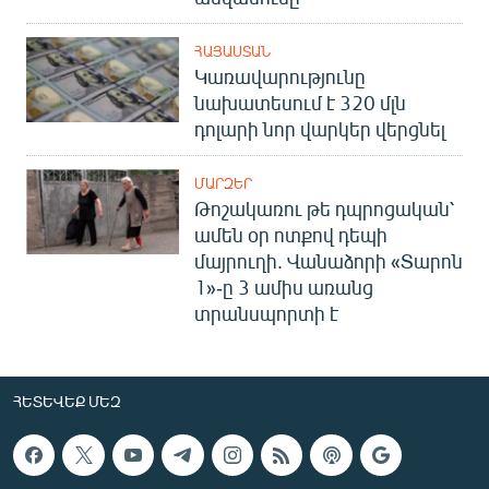
ՀԱՅԱՍՏԱՆ
Կառավարությունը
նախատեսում է 320 մլն
դոլարի նոր վարկեր վերցնել
ՄԱՐԶԵՐ
Թոշակառու թե դպրոցական՝
ամեն օր ոտքով դեպի
մայրուղի. Վանաձորի «Տարոն
1»-ը 3 ամիս առանց
տրանսպորտի է
ՀԵՏԵՎԵՔ ՄԵԶ