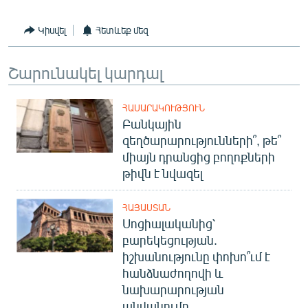
Կիսվել
Հետևեք մեզ
Շարունակել կարդալ
ՀԱՍԱՐԱԿՈՒԹՅՈՒՆ
Բանկային
զեղծարարությունների՞, թե՞
միայն դրանցից բողոքների
թիվն է նվազել
ՀԱՅԱՍՏԱՆ
Սոցիալականից՝
բարեկեցության.
իշխանությունը փոխո՞ւմ է
հանձնաժողովի և
նախարարության
անվանումը