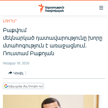
Մատչելիության
հղումներ
Անցնել
ԼՈՒՐԵՐ
հիմնական
ԱԶԱՏՈՒԹՅՈՒՆ TV
Բաքվում
բովանդակությանը
ՀԱՅԱՍՏԱՆ
Անցնել
մեկնարկած դատավարությունը խորը
հիմնական
ՔԱՂԱՔԱԿԱՆ
մտահոգություն է առաջացնում.
մենյուին
ԸՆՏՐՈՒԹՅՈՒՆՆԵՐ 2026
Ռուստամ Բաքոյան
Որոնում
ԻՐԱՎՈՒՆՔ
հունվար 18, 2025
ՀԱՍԱՐԱԿՈՒԹՅՈՒՆ
Կիսվել
ՏՆՏԵՍՈՒԹՅՈՒՆ
ՂԱՐԱԲԱՂ
Ավելացրեք մեզ Google-ում
ՊԱՏԵՐԱԶՄԻ 6 ՇԱԲԱԹՆԵՐԸ
ՏԱՐԱԾԱՇՐՋԱՆ