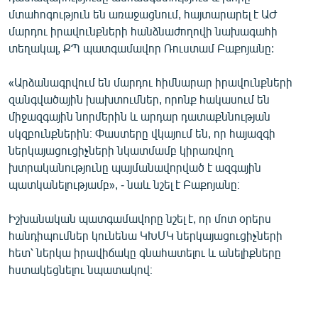
English
մտահոգություն են առաջացնում, հայտարարել է ԱԺ
մարդու իրավունքների հանձնաժողովի նախագահի
Русский
տեղակալ, ՔՊ պատգամավոր Ռուստամ Բաքոյանը:
ՀԵՏԵՎԵՔ ՄԵԶ
«Արձանագրվում են մարդու հիմնարար իրավունքների
զանգվածային խախտումներ, որոնք հակասում են
միջազգային նորմերին և արդար դատաքննության
սկզբունքներին։ Փաստերը վկայում են, որ հայազգի
ներկայացուցիչների նկատմամբ կիրառվող
խտրականությունը պայմանավորված է ազգային
«Ազատության» բոլոր կայքերը
պատկանելությամբ», - նաև նշել է Բաքոյանը։
Իշխանական պատգամավորը նշել է, որ մոտ օրերս
հանդիպումներ կունենա ԿԽՄԿ ներկայացուցիչների
հետ՝ ներկա իրավիճակը գնահատելու և անելիքները
հստակեցնելու նպատակով։