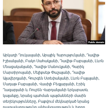
ՄԻՋԱԶԳԱՅԻՆ
ՄՇԱԿՈՒՅԹ
ՍՊՈՐՏ
ՄԵԿՆԱԲԱՆՈՒԹՅՈՒՆ
ՏՏ ԵՒ ԻՆՏԵՐՆԵՏ
ԿՈՐՈՆԱՎԻՐՈՒՍ
Արկադի Ղուկասյանի, Արայիկ Հարությունյանի, Դավիթ
ԱՐԽԻՎ
Իշխանյանի, Բակո Սահակյանի, Դավիթ Բաբայանի, Լևոն
ՏԵՍԱՆՅՈՒԹԵՐ
Մնացականյանի, Դավիթ Մանուկյանի, Գարիկ
Մարտիրոսյանի, Մելիքսեթ Փաշայանի, Դավիթ
ԲԱՆԱՎԵՃ
Ալավերդյանի, Գուրգեն Ստեփանյանի, Լևոն Բալայանի,
ՁԳՏԵԼՈՎ ԼԱՎԱԳՈՒՅՆԻՆ
Մադաթ Բաբայանի, Վասիլի Բեգլարյանի, Էրիկ
Ղազարյանի և Ռուբեն Վարդանյանի երկարատև
ՓՈԴՔԱՍԹ
կալանքը, նրանց պահման պայմանների մասին
տեղեկությունները, Բաքվում մեկնարկած նրանց
Հայերեն
դատավարությունը անհանգստություն և խորը