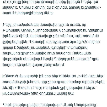
«Էդ գյուղը խորհրդային տարիներից իրենցն է եղել, դա
English
փաստ է, Նիկոլն էլ գիտի, ես էլ գիտեմ, բոլորն էլ գիտեն», -
ասում է տեղացիներից մեկը։
Русский
Բայց, միաժամանակ մտավախություն ունեն, որ
ՀԵՏԵՎԵՔ ՄԵԶ
Բաղանիս Այրումը Ադրբեջանին վերադարձնելու դեպքում
իրենք ոչ միայն արոտավայր չեն ունենա, այլև ոռոգման
ջրից կզրկվեն։ 13 տարի առաջ պետությունը 5,5 միլիոն
դոլար է ծախսել ու անբնակ գյուղերի տարածքով
հարակից գյուղեր սարից ջուր հասցրել։ Ոսկեվանի
«Ազատության» բոլոր կայքերը
վարչական ղեկավար Սերգեյ Գրիգորյանն ասում է՝ դրա
հույսին են գոնե վարուցանք անում։
«Հետո ճանապարհի խնդիր ենք ունենալու, ունենալու ենք
ոռոգման ջրի խնդիր, որը չորս գյուղի համար արդեն բերել
են, մի 7-8 տարի է՝ այդ ոռոգման ջրից օգտվում ենք», -
«Ազատության» հետ զրույցում ասաց նա։
Կոթեցի երկարամյա մանկավարժ Սևակ Մադաթյանը