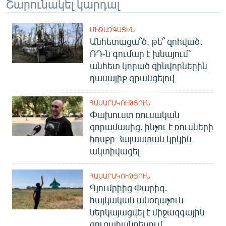
Շարունակել կարդալ
ՄԻՋԱԶԳԱՅԻՆ
Անհետացա՞ծ, թե՞ զոհված․
ՌԴ-ն գումար է խնայում՝
անհետ կորած զինվորներին
դասալիք գրանցելով
ՀԱՍԱՐԱԿՈՒԹՅՈՒՆ
Փախուստ ռուսական
զորամասից. ինչու է ռուսների
հոսքը Հայաստան կրկին
ակտիվացել
ՀԱՍԱՐԱԿՈՒԹՅՈՒՆ
Գյումրիից Փարիզ․
հայկական անօդաչուն
ներկայացվել է միջազգային
ցուցահանդեսում