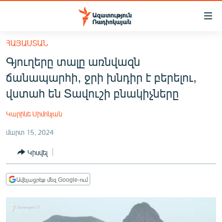
Մատչելիության
հղումներ
Անցնել
ՀԱՅԱՍՏԱՆ
հիմնական
ԱԶԱՏՈՒԹՅՈՒՆ TV
Գյուղերը տալը առնվազն
բովանդակությանը
ՀԱՅԱՍՏԱՆ
Անցնել
ճանապարհի, ջրի խնդիր է բերելու,
հիմնական
ՔԱՂԱՔԱԿԱՆ
վստահ են Տավուշի բնակիչները
մենյուին
ԸՆՏՐՈՒԹՅՈՒՆՆԵՐ 2026
Որոնում
Կարինե Սիմոնյան
ԻՐԱՎՈՒՆՔ
մարտ 15, 2024
ՀԱՍԱՐԱԿՈՒԹՅՈՒՆ
Կիսվել
ՏՆՏԵՍՈՒԹՅՈՒՆ
ՂԱՐԱԲԱՂ
Ավելացրեք մեզ Google-ում
ՊԱՏԵՐԱԶՄԻ 6 ՇԱԲԱԹՆԵՐԸ
ՏԱՐԱԾԱՇՐՋԱՆ