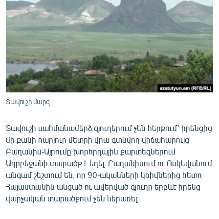
ՄԻՋԱԶԳԱՅԻՆ
ՄՇԱԿՈՒՅԹ
ՍՊՈՐՏ
ՄԵԿՆԱԲԱՆՈՒԹՅՈՒՆ
ՏՏ ԵՒ ԻՆՏԵՐՆԵՏ
ԿՈՐՈՆԱՎԻՐՈՒՍ
Տավուշի մարզ
ԱՐԽԻՎ
Տավուշի սահմանամերձ գյուղերում չեն հերքում՝ իրենցից
ՏԵՍԱՆՅՈՒԹԵՐ
մի քանի հարյուր մետրի վրա գտնվող վիճահարույց
ԲԱՆԱՎԵՃ
Բաղանիս-Այրումը խորհրդային քարտեզներում
Ադրբեջանի տարածք է եղել։ Բաղանիսում ու Ոսկեվանում
ՁԳՏԵԼՈՎ ԼԱՎԱԳՈՒՅՆԻՆ
անգամ շեշտում են, որ 90-ականների կռիվներից հետո
ՓՈԴՔԱՍԹ
Հայաստանին անցած ու ավերված գյուղը երբևէ իրենց
վարչական տարածքում չեն ներառել։
Հայերեն