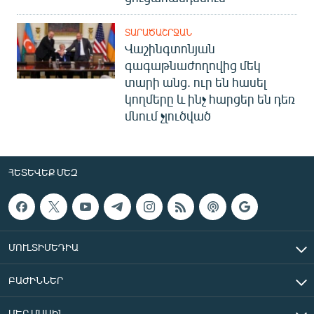
ՏԱՐԱԾԱՇՐՋԱՆ
Վաշինգտոնյան
գագաթնաժողովից մեկ
տարի անց. ուր են հասել
կողմերը և ինչ հարցեր են դեռ
մնում չլուծված
ՀԵՏԵՎԵՔ ՄԵԶ
ՄՈՒԼՏԻՄԵԴԻԱ
ԲԱԺԻՆՆԵՐ
ՄԵՐ ՄԱՍԻՆ