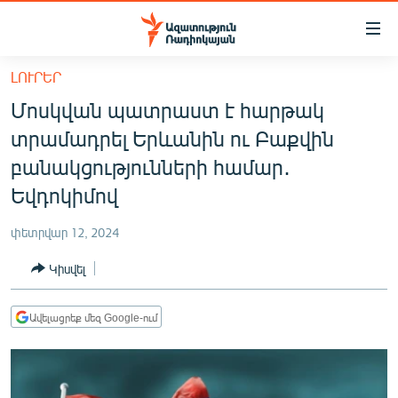
Մատչելիության
հղումներ
Անցնել
ԼՈՒՐԵՐ
հիմնական
ԱԶԱՏՈՒԹՅՈՒՆ TV
Մոսկվան պատրաստ է հարթակ
բովանդակությանը
ՀԱՅԱՍՏԱՆ
Անցնել
տրամադրել Երևանին ու Բաքվին
հիմնական
ՔԱՂԱՔԱԿԱՆ
բանակցությունների համար․
մենյուին
ԸՆՏՐՈՒԹՅՈՒՆՆԵՐ 2026
Եվդոկիմով
Որոնում
ԻՐԱՎՈՒՆՔ
փետրվար 12, 2024
ՀԱՍԱՐԱԿՈՒԹՅՈՒՆ
Կիսվել
ՏՆՏԵՍՈՒԹՅՈՒՆ
ՂԱՐԱԲԱՂ
Ավելացրեք մեզ Google-ում
ՊԱՏԵՐԱԶՄԻ 6 ՇԱԲԱԹՆԵՐԸ
ՏԱՐԱԾԱՇՐՋԱՆ