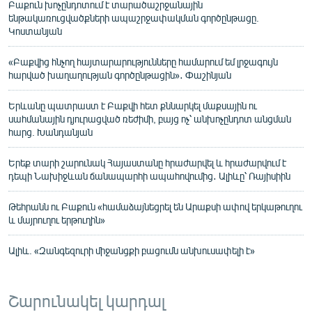
Բաքուն խոչընդոտում է տարածաշրջանային
ենթակառուցվածքների ապաշրջափակման գործընթացը.
Կոստանյան
«Բաքվից հնչող հայտարարությունները համարում եմ լրջագույն
հարված խաղաղության գործընթացին»․ Փաշինյան
Երևանը պատրաստ է Բաքվի հետ քննարկել մաքսային ու
սահմանային դյուրացված ռեժիմի, բայց ոչ՝ անխոչընդոտ անցման
հարց. Խանդանյան
Երեք տարի շարունակ Հայաստանը հրաժարվել և հրաժարվում է
դեպի Նախիջևան ճանապարհի ապահովումից․ Ալիևը՝ Ռայիսիին
Թեհրանն ու Բաքուն «համաձայնեցրել են Արաքսի ափով երկաթուղու
և մայրուղու երթուղին»
Ալիև. «Զանգեզուրի միջանցքի բացումն անխուսափելի է»
Շարունակել կարդալ