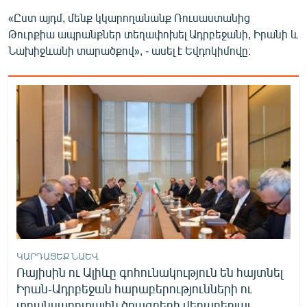
«Ըստ այդմ, մենք կկարողանանք Ռուսաստանից
Թուրքիա ապրանքներ տեղափոխել Ադրբեջանի, Իրանի և
Նախիջևանի տարածքով», - ասել է Եվդոկիմովը։
ԿԱՐԴԱՑԵՔ ՆԱԵՎ
Ռայիսին ու Ալիևը գոհունակություն են հայտնել
Իրան-Ադրբեջան հարաբերությունների ու
տրանսպորտային ծրագրերի վերաբերյալ