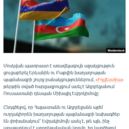
ՄԻՋԱԶԳԱՅԻՆ
ՄՇԱԿՈՒՅԹ
ՍՊՈՐՏ
ՄԵԿՆԱԲԱՆՈՒԹՅՈՒՆ
ՏՏ ԵՒ ԻՆՏԵՐՆԵՏ
ԿՈՐՈՆԱՎԻՐՈՒՍ
Մոսկվան պատրաստ է առավելագույն աջակցություն
ԱՐԽԻՎ
ցուցաբերել Երևանին ու Բաքվին խաղաղության
ՏԵՍԱՆՅՈՒԹԵՐ
պայմանագրի շուրջ բանակցություններում,
«Իզվեստիա»
թերթին տված հարցազրույցում ասել է Ադրբեջանում
ԲԱՆԱՎԵՃ
Ռուսաստանի դեսպան Միխայիլ Եվդոկիմովը։
ՁԳՏԵԼՈՎ ԼԱՎԱԳՈՒՅՆԻՆ
Ընդգծելով, որ Հայաստանն ու Ադրբեջանն այժմ
ՓՈԴՔԱՍԹ
ուղղակիորեն խաղաղության պայմանագրի նախագծեր
են փոխանակում՝ Եվդակիմովն ասել է, թե այն, ինչ
Հայերեն
առաջարկում է ադրբեջանական կողմը, իր կարծիքով,