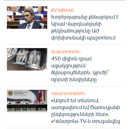
ՔԱՂԱՔԱԿԱՆ
Խորհրդարանը քննարկում է
Արամ Վարդևանյանի
թեկնածությունը ԱԺ
փոխխոսնակի պաշտոնում
ՏՆՏԵՍՈՒԹՅՈՒՆ
450 միլիոն դրամ
աջակցություն՝
ձկնաբույծներին. կլուծի՞
ոլորտի խնդիրները
ՀԱՍԱՐԱԿՈՒԹՅՈՒՆ
«Առյուծ եմ տեսնում,
ասոցացնում եմ Ծառուկյանի
ընկերությունների հետ».
«Կենտրոն» TV-ն տուգանվեց