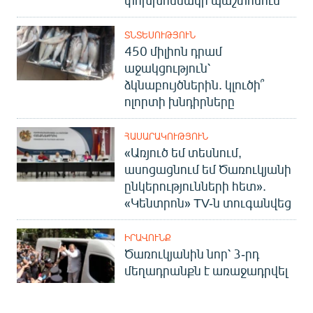
ՏՆՏԵՍՈՒԹՅՈՒՆ
450 միլիոն դրամ
աջակցություն՝
ձկնաբույծներին. կլուծի՞
ոլորտի խնդիրները
ՀԱՍԱՐԱԿՈՒԹՅՈՒՆ
«Առյուծ եմ տեսնում,
ասոցացնում եմ Ծառուկյանի
ընկերությունների հետ».
«Կենտրոն» TV-ն տուգանվեց
ԻՐԱՎՈՒՆՔ
Ծառուկյանին նոր՝ 3-րդ
մեղադրանքն է առաջադրվել