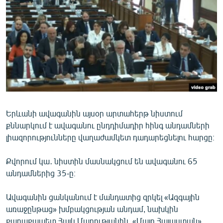
ՄԻՋԱԶԳԱՅԻՆ
ՄՇԱԿՈՒՅԹ
ՍՊՈՐՏ
ՄԵԿՆԱԲԱՆՈՒԹՅՈՒՆ
ՏՏ ԵՒ ԻՆՏԵՐՆԵՏ
ԿՈՐՈՆԱՎԻՐՈՒՍ
Երևանի ավագանին այսօր արտահերթ նիստում
ԱՐԽԻՎ
քննարկում է ավագանու ընդդիմադիր հինգ անդամների
ՏԵՍԱՆՅՈՒԹԵՐ
լիազորությունները վաղաժամկետ դադարեցնելու հարցը։
ԲԱՆԱՎԵՃ
Քվորում կա․ նիստին մասնակցում են ավագանու 65
ՁԳՏԵԼՈՎ ԼԱՎԱԳՈՒՅՆԻՆ
անդամներից 35-ը։
ՓՈԴՔԱՍԹ
Ավագանին ցանկանում է մանդատից զրկել «Ազգային
առաջընթաց» խմբակցության անդամ, նախկին
Հայերեն
քաղաքապետ Հայկ Մարությանին, «Մայր Հայաստան»