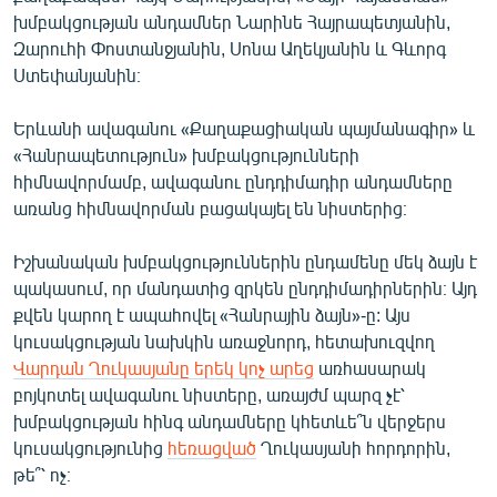
English
խմբակցության անդամներ Նարինե Հայրապետյանին,
Զարուհի Փոստանջյանին, Սոնա Աղեկյանին և Գևորգ
Русский
Ստեփանյանին։
ՀԵՏԵՎԵՔ ՄԵԶ
Երևանի ավագանու «Քաղաքացիական պայմանագիր» և
«Հանրապետություն» խմբակցությունների
հիմնավորմամբ, ավագանու ընդդիմադիր անդամները
առանց հիմնավորման բացակայել են նիստերից։
Իշխանական խմբակցություններին ընդամենը մեկ ձայն է
«Ազատության» բոլոր կայքերը
պակասում, որ մանդատից զրկեն ընդդիմադիրներին։ Այդ
քվեն կարող է ապահովել «Հանրային ձայն»-ը: Այս
կուսակցության նախկին առաջնորդ, հետախուզվող
Վարդան Ղուկասյանը երեկ կոչ արեց
առհասարակ
բոյկոտել ավագանու նիստերը, առայժմ պարզ չէ՝
խմբակցության հինգ անդամները կհետևե՞ն վերջերս
կուսակցությունից
հեռացված
Ղուկասյանի հորդորին,
թե՞՝ ոչ։