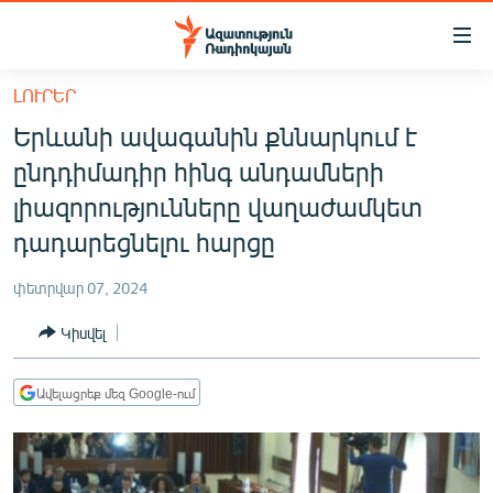
Մատչելիության
հղումներ
Անցնել
ԼՈՒՐԵՐ
հիմնական
ԱԶԱՏՈՒԹՅՈՒՆ TV
Երևանի ավագանին քննարկում է
բովանդակությանը
ՀԱՅԱՍՏԱՆ
Անցնել
ընդդիմադիր հինգ անդամների
հիմնական
ՔԱՂԱՔԱԿԱՆ
լիազորությունները վաղաժամկետ
մենյուին
ԸՆՏՐՈՒԹՅՈՒՆՆԵՐ 2026
դադարեցնելու հարցը
Որոնում
ԻՐԱՎՈՒՆՔ
փետրվար 07, 2024
ՀԱՍԱՐԱԿՈՒԹՅՈՒՆ
Կիսվել
ՏՆՏԵՍՈՒԹՅՈՒՆ
ՂԱՐԱԲԱՂ
Ավելացրեք մեզ Google-ում
ՊԱՏԵՐԱԶՄԻ 6 ՇԱԲԱԹՆԵՐԸ
ՏԱՐԱԾԱՇՐՋԱՆ