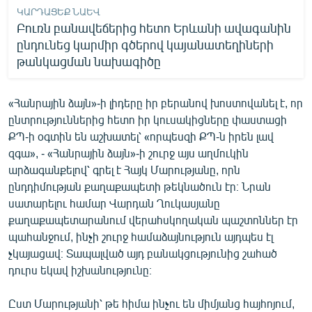
ԿԱՐԴԱՑԵՔ ՆԱԵՎ
Բուռն բանավեճերից հետո Երևանի ավագանին
ընդունեց կարմիր գծերով կայանատեղիների
թանկացման նախագիծը
«Հանրային ձայն»-ի լիդերը իր բերանով խոստովանել է, որ
ընտրություններից հետո իր կուսակիցները փաստացի
ՔՊ-ի օգտին են աշխատել՝ «որպեսզի ՔՊ-ն իրեն լավ
զգա», - «Հանրային ձայն»-ի շուրջ այս աղմուկին
արձագանքելով՝ գրել է Հայկ Մարությանը, որն
ընդդիմության քաղաքապետի թեկնածուն էր։ Նրան
սատարելու համար Վարդան Ղուկասյանը
քաղաքապետարանում վերահսկողական պաշտոններ էր
պահանջում, ինչի շուրջ համաձայնություն այդպես էլ
չկայացավ։ Տապալված այդ բանակցությունից շահած
դուրս եկավ իշխանությունը։
Ըստ Մարությանի՝ թե հիմա ինչու են միմյանց հայհոյում,