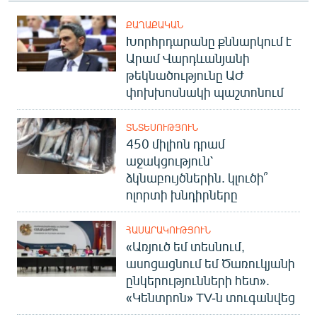
ՔԱՂԱՔԱԿԱՆ
Խորհրդարանը քննարկում է
Արամ Վարդևանյանի
թեկնածությունը ԱԺ
փոխխոսնակի պաշտոնում
ՏՆՏԵՍՈՒԹՅՈՒՆ
450 միլիոն դրամ
աջակցություն՝
ձկնաբույծներին. կլուծի՞
ոլորտի խնդիրները
ՀԱՍԱՐԱԿՈՒԹՅՈՒՆ
«Առյուծ եմ տեսնում,
ասոցացնում եմ Ծառուկյանի
ընկերությունների հետ».
«Կենտրոն» TV-ն տուգանվեց