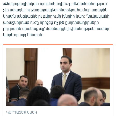
«Քաղաքացիական պայմանագիր»-ը մեծամասնություն
չէր ստացել, ու քաղաքապետ ընտրելու համար առաջին
նիստն անցկացնելու քվորումի խնդիր կար։ Ղուկասյանի
առաջնորդած ուժը որոշեց ոչ թե ընդդիմադիրների
բոյկոտին միանալ, այլ՝ մասնակցել իշխանության համար
կարևոր այդ նիստին։
ԿԱՐԴԱՑԵՔ ՆԱԵՎ