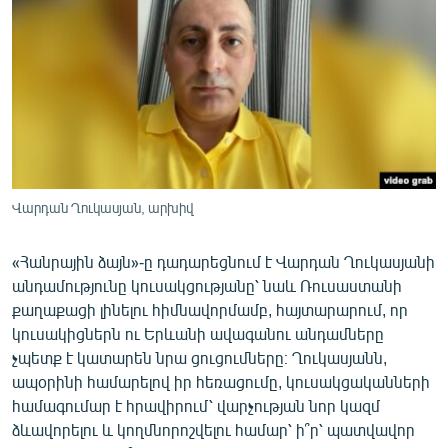
ՄԻՋԱԶԳԱՅԻՆ
ՄՇԱԿՈՒՅԹ
ՍՊՈՐՏ
ՄԵԿՆԱԲԱՆՈՒԹՅՈՒՆ
ՏՏ ԵՒ ԻՆՏԵՐՆԵՏ
ԿՈՐՈՆԱՎԻՐՈՒՍ
Վարդան Ղուկասյան, արխիվ
ԱՐԽԻՎ
«Հանրային ձայն»-ը դադարեցնում է Վարդան Ղուկասյանի
ՏԵՍԱՆՅՈՒԹԵՐ
անդամությունը կուսակցությանը՝ նաև Ռուսաստանի
ԲԱՆԱՎԵՃ
քաղաքացի լինելու հիմնավորմամբ, հայտարարում, որ
կուսակիցներն ու Երևանի ավագանու անդամները
ՁԳՏԵԼՈՎ ԼԱՎԱԳՈՒՅՆԻՆ
չպետք է կատարեն նրա ցուցումները։ Ղուկասյանն,
ՓՈԴՔԱՍԹ
ապօրինի համարելով իր հեռացումը, կուսակցականների
համագումար է հրավիրում՝ վարչության նոր կազմ
ձևավորելու և կողմնորոշվելու համար՝ ի՞ր՝ պատվավոր
Հայերեն