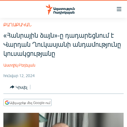
Մատչելիության
հղումներ
Անցնել
ՔԱՂԱՔԱԿԱՆ
հիմնական
ԱԶԱՏՈՒԹՅՈՒՆ TV
«Հանրային ձայն»-ը դադարեցնում է
բովանդակությանը
ՀԱՅԱՍՏԱՆ
Անցնել
Վարդան Ղուկասյանի անդամությունը
հիմնական
ՔԱՂԱՔԱԿԱՆ
կուսակցությանը
մենյուին
ԸՆՏՐՈՒԹՅՈՒՆՆԵՐ 2026
Որոնում
Աստղիկ Բեդեւյան
ԻՐԱՎՈՒՆՔ
հունվար 12, 2024
ՀԱՍԱՐԱԿՈՒԹՅՈՒՆ
Կիսվել
ՏՆՏԵՍՈՒԹՅՈՒՆ
ՂԱՐԱԲԱՂ
Ավելացրեք մեզ Google-ում
ՊԱՏԵՐԱԶՄԻ 6 ՇԱԲԱԹՆԵՐԸ
ՏԱՐԱԾԱՇՐՋԱՆ