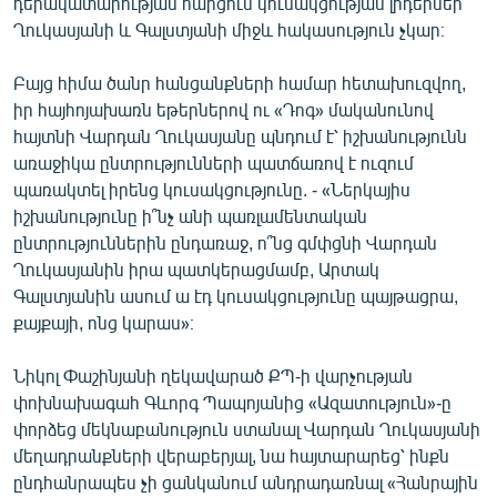
դերակատարության հարցում կուսակցության լիդերներ
Ղուկասյանի և Գալստյանի միջև հակասություն չկար։
Բայց հիմա ծանր հանցանքների համար հետախուզվող,
իր հայհոյախառն եթերներով ու «Դոգ» մականունով
հայտնի Վարդան Ղուկասյանը պնդում է՝ իշխանությունն
առաջիկա ընտրությունների պատճառով է ուզում
պառակտել իրենց կուսակցությունը. - «Ներկայիս
իշխանությունը ի՞նչ անի պառլամենտական
ընտրություններին ընդառաջ, ո՞նց գմփցնի Վարդան
Ղուկասյանին իրա պատկերացմամբ, Արտակ
Գալստյանին ասում ա էդ կուսակցությունը պայթացրա,
քայքայի, ոնց կարաս»։
Նիկոլ Փաշինյանի ղեկավարած ՔՊ-ի վարչության
փոխնախագահ Գևորգ Պապոյանից «Ազատություն»-ը
փորձեց մեկնաբանություն ստանալ Վարդան Ղուկասյանի
մեղադրանքների վերաբերյալ, նա հայտարարեց՝ ինքն
ընդհանրապես չի ցանկանում անդրադառնալ «Հանրային