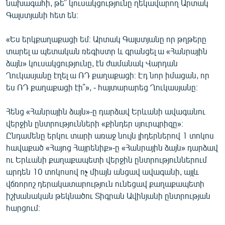
նախագահի, թե՞ կուսակցությունը ղեկավարող Արտակ
English
Գալստյանի հետ են։
Русский
«Ես երկքաղաքացի եմ։ Արտակ Գալստյանը որ թղթերը
տարել ա պետական ռեգիստր և գրանցել ա «Հանրային
ՀԵՏԵՎԵՔ ՄԵԶ
ձայն» կուսակցությունը, էն ժամանակ Վարդան
Ղուկասյանը էղել ա ՌԴ քաղաքացի։ Էդ նոր իմացան, որ
ես ՌԴ քաղաքացի էի՞», - հայտարարեց Ղուկասյանը։
Հենց «Հանրային ձայն»-ը դարձավ Երևանի ավագանու
«Ազատության» բոլոր կայքերը
վերջին ընտրությունների «քինդեր սյուրպրիզը»։
Ընդամենը երկու տարի առաջ նույն լիդերներով 1 տոկոս
հավաքած «Հայոց Հայրենիք»-ը «Հանրային ձայն» դարձավ
ու Երևանի քաղաքապետի վերջին ընտրություններում
արդեն 10 տոկոսով ոչ միայն անցավ ավագանի, այլև
վճռորոշ դերակատարություն ունեցավ քաղաքապետի
իշխանական թեկնածու Տիգրան Ավինյանի ընտրության
հարցում։