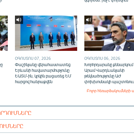
ՕԳՈՍՏՈՍ 07, 2026
ՕԳՈՍՏՈՍ 06, 2026
քը
Փաշինյանը վերահաստատեց
Խորհրդարանը քննարկում 
Երևանի հավատարմությունը
Արամ Վարդևանյանի
ԵԱՏՄ-ին, կրկին բացառեց ԵՄ
թեկնածությունը ԱԺ
հարցով հանրաքվեն
փոխխոսնակի պաշտոնու
Բոլոր հեռարձակումների 
ՈՐԴՈՒՄՆԵՐԸ
ԴՈՒՄՆԵՐԸ