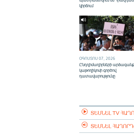
կիրճում
ՕԳՈՍՏՈՍ 07, 2026
Ընդդիմադիրների արձագան
կաթողիկոսի գործով
դատավարությունը
ՏԵՍՆԵԼ TV ՀԱՂ
ՏԵՍՆԵԼ ՀԱՂՈՐ