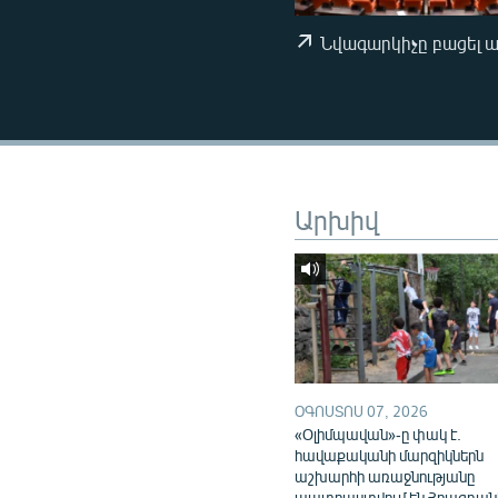
ՄԻՋԱԶԳԱՅԻՆ
ՄՇԱԿՈՒՅԹ
Նվագարկիչը բացել 
ՍՊՈՐՏ
ՄԵԿՆԱԲԱՆՈՒԹՅՈՒՆ
ՏՏ ԵՒ ԻՆՏԵՐՆԵՏ
ԿՈՐՈՆԱՎԻՐՈՒՍ
Արխիվ
ԱՐԽԻՎ
ՏԵՍԱՆՅՈՒԹԵՐ
ԲԱՆԱՎԵՃ
ՁԳՏԵԼՈՎ ԼԱՎԱԳՈՒՅՆԻՆ
ՓՈԴՔԱՍԹ
ՕԳՈՍՏՈՍ 07, 2026
«Օլիմպավան»-ը փակ է.
հավաքականի մարզիկներն
աշխարհի առաջնությանը
պատրաստվում են Հրազդան