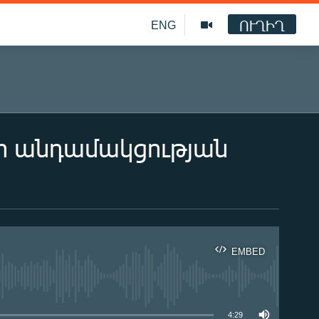
ՈՒՂԻՂ
ENG
յի անդամակցության
EMBED
ble
4:29