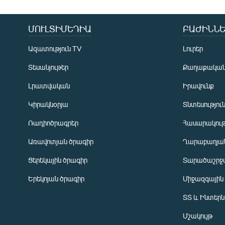
ՄՈՒԼՏԻՄԵԴԻԱ
ԲԱԺԻՆՆԵ
Ազատություն TV
Լուրեր
Տեսանյութեր
Քաղաքակա
Լրատվական
Իրավունք
Կիրակնօրյա
Տնտեսությու
Ռադիոծրագրեր
Հասարակութ
Առավոտյան ծրագիր
Ղարաբաղյան
Ցերեկային ծրագիր
Տարածաշրջ
Հայերեն
Երեկոյան ծրագիր
Միջազգային
English
ՏՏ և Ինտեր
Русский
Մշակույթ