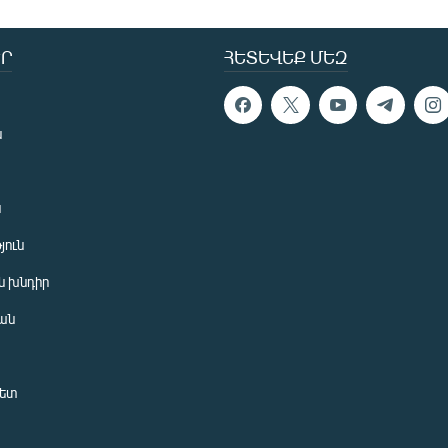
Ր
ՀԵՏԵՎԵՔ ՄԵԶ
ն
ն
յուն
 խնդիր
ան
նետ