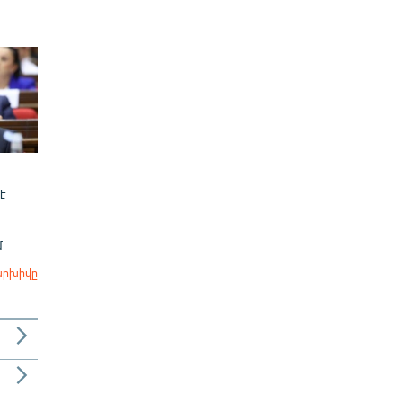
է
մ
արխիվը