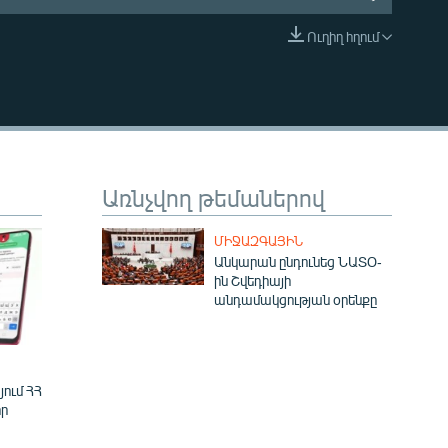
Ուղիղ հղում
EMBED
Առնչվող թեմաներով
ՄԻՋԱԶԳԱՅԻՆ
Անկարան ընդունեց ՆԱՏՕ-
ին Շվեդիայի
անդամակցության օրենքը
ում ՀՀ
ր