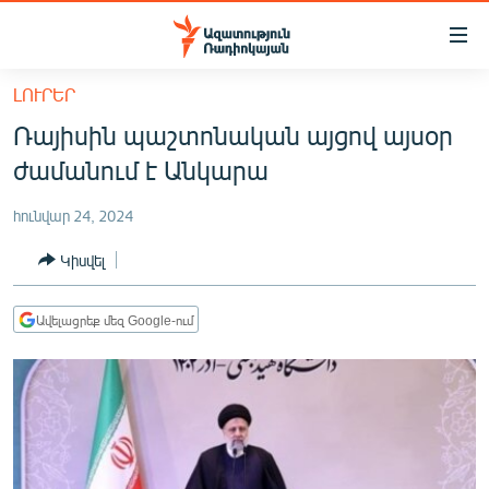
Մատչելիության
հղումներ
Անցնել
ԼՈՒՐԵՐ
հիմնական
ԱԶԱՏՈՒԹՅՈՒՆ TV
Ռայիսին պաշտոնական այցով այսօր
բովանդակությանը
ՀԱՅԱՍՏԱՆ
Անցնել
ժամանում է Անկարա
հիմնական
ՔԱՂԱՔԱԿԱՆ
մենյուին
հունվար 24, 2024
ԸՆՏՐՈՒԹՅՈՒՆՆԵՐ 2026
Որոնում
Կիսվել
ԻՐԱՎՈՒՆՔ
ՀԱՍԱՐԱԿՈՒԹՅՈՒՆ
Ավելացրեք մեզ Google-ում
ՏՆՏԵՍՈՒԹՅՈՒՆ
ՂԱՐԱԲԱՂ
ՊԱՏԵՐԱԶՄԻ 6 ՇԱԲԱԹՆԵՐԸ
ՏԱՐԱԾԱՇՐՋԱՆ