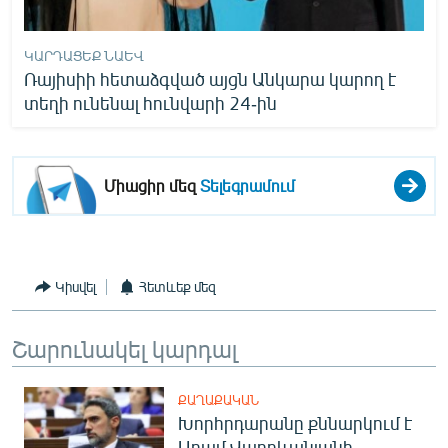
ԿԱՐԴԱՑԵՔ ՆԱԵՎ
Ռայիսիի հետաձգված այցն Անկարա կարող է
տեղի ունենալ հունվարի 24-ին
Միացիր մեզ
Տելեգրամում
Կիսվել
Հետևեք մեզ
Շարունակել կարդալ
ՔԱՂԱՔԱԿԱՆ
Խորհրդարանը քննարկում է
Արամ Վարդևանյանի