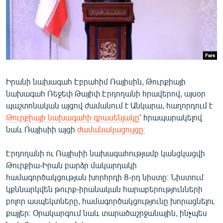
ՄԻՋԱԶԳԱՅԻՆ
ՄՇԱԿՈՒՅԹ
ՍՊՈՐՏ
ՄԵԿՆԱԲԱՆՈՒԹՅՈՒՆ
ՏՏ ԵՒ ԻՆՏԵՐՆԵՏ
Իրանի նախագահ Էբրահիմ Ռայիսին, Թուրքիայի
նախագահ Ռեջեփ Թայիփ Էրդողանի հրավերով, այսօր
ԿՈՐՈՆԱՎԻՐՈՒՍ
պաշտոնական այցով ժամանում է Անկարա, հաղորդում է
ԱՐԽԻՎ
Թուրքիայի նախագահի գրասենյակը
՝ հրապարակելով
նաև Ռայիսիի այցի
ժամանակացույցը։
ՏԵՍԱՆՅՈՒԹԵՐ
ԲԱՆԱՎԵՃ
Էրդողանի ու Ռայիսիի նախագահությամբ կանցկացվի
Թուրքիա-Իրան բարձր մակարդակի
ՁԳՏԵԼՈՎ ԼԱՎԱԳՈՒՅՆԻՆ
համագործակցության խորհրդի 8-րդ նիստը։ Նիստում
ՓՈԴՔԱՍԹ
կքննարկվեն թուրք-իրանական հարաբերությունների
բոլոր ասպեկտները, համագործակցությունը խորացնելու
քայլեր։ Օրակարգում նաև տարածաշրջանային, ինչպես
Հայերեն