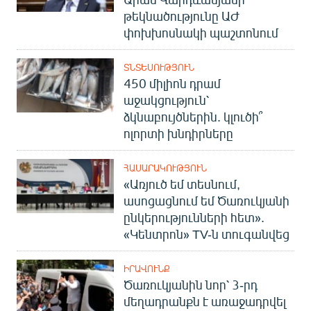
թեկնածությունը ԱԺ
փոխխոսնակի պաշտոնում
ՏՆՏԵՍՈՒԹՅՈՒՆ
450 միլիոն դրամ
աջակցություն՝
ձկնաբույծներին. կլուծի՞
ոլորտի խնդիրները
ՀԱՍԱՐԱԿՈՒԹՅՈՒՆ
«Առյուծ եմ տեսնում,
ասոցացնում եմ Ծառուկյանի
ընկերությունների հետ».
«Կենտրոն» TV-ն տուգանվեց
ԻՐԱՎՈՒՆՔ
Ծառուկյանին նոր՝ 3-րդ
մեղադրանքն է առաջադրվել