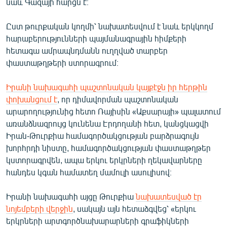
նաև Գազայի հարցն է։
English
Ըստ թուրքական կողմի՝ նախատեսվում է նաև երկկողմ
Русский
հարաբերությունների պայմանագրային հիմքերի
հետագա ամրապնդմանն ուղղված տարբեր
ՀԵՏԵՎԵՔ ՄԵԶ
փաստաթղթերի ստորագրում։
Իրանի նախագահի պաշտոնական կայքէջն իր հերթին
փոխանցում է
, որ դիմավորման պաշտոնական
արարողությունից հետո Ռայիսին «Աքսարայի» պալատում
առանձնազրույց կունենա Էրդողանի հետ, կանցկացվի
«Ազատության» բոլոր կայքերը
Իրան-Թուրքիա համագործակցության բարձրագույն
խորհրդի նիստը, համագործակցության փաստաթղթեր
կստորագրվեն, ապա երկու երկրների ղեկավարները
հանդես կգան համատեղ մամուլի ասուլիսով։
Իրանի նախագահի այցը Թուրքիա
նախատեսված էր
նոյեմբերի վերջին
, սակայն այն հետաձգվեց՝ «երկու
երկրների արտգործնախարարների գրաֆիկների