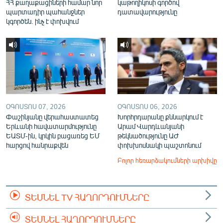
ՀՀ քաղաքացիների համար նոր
կաթողիկոսի գործով
պարտադիր պահանջներ
դատավարությունը
կգործեն. ինչ է փոխվում
ՕԳՈՍՏՈՍ 07, 2026
ՕԳՈՍՏՈՍ 06, 2026
Փաշինյանը վերահաստատեց
Խորհրդարանը քննարկում է
Երևանի հավատարմությունը
Արամ Վարդևանյանի
ԵԱՏՄ-ին, կրկին բացառեց ԵՄ
թեկնածությունը ԱԺ
հարցով հանրաքվեն
փոխխոսնակի պաշտոնում
Բոլոր հեռարձակումների արխիվը
ՏԵՍՆԵԼ TV ՀԱՂՈՐԴՈՒՄՆԵՐԸ
ՏԵՍՆԵԼ ՀԱՂՈՐԴՈՒՄՆԵՐԸ