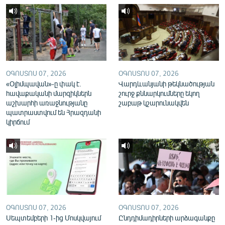
English
Русский
ՀԵՏԵՎԵՔ ՄԵԶ
ՕԳՈՍՏՈՍ 07, 2026
ՕԳՈՍՏՈՍ 07, 2026
«Օլիմպավան»-ը փակ է.
Վարդևանյանի թեկնածության
հավաքականի մարզիկներն
շուրջ քննարկումները եկող
աշխարհի առաջնությանը
շաբաթ կշարունակվեն
պատրաստվում են Հրազդանի
«Ազատության» բոլոր կայքերը
կիրճում
ՕԳՈՍՏՈՍ 07, 2026
ՕԳՈՍՏՈՍ 07, 2026
Սեպտեմբերի 1-ից Մոսկվայում
Ընդդիմադիրների արձագանքը