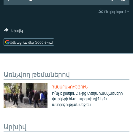
ՄԻՋԱԶԳԱՅԻՆ
Ուղիղ հղում
ՄՇԱԿՈՒՅԹ
ՍՊՈՐՏ
Կիսվել
ՄԵԿՆԱԲԱՆՈՒԹՅՈՒՆ
Ավելացրեք մեզ Google-ում
ՏՏ ԵՒ ԻՆՏԵՐՆԵՏ
ԿՈՐՈՆԱՎԻՐՈՒՍ
ԱՐԽԻՎ
Առնչվող թեմաներով
ՏԵՍԱՆՅՈՒԹԵՐ
ՀԱՍԱՐԱԿՈՒԹՅՈՒՆ
ԲԱՆԱՎԵՃ
Ի՞նչ է լինելու ԼՂ-ից տեղահանվածների
վարկերի հետ. արցախցիներն
ՁԳՏԵԼՈՎ ԼԱՎԱԳՈՒՅՆԻՆ
անորոշության մեջ են
ՓՈԴՔԱՍԹ
Արխիվ
Հայերեն