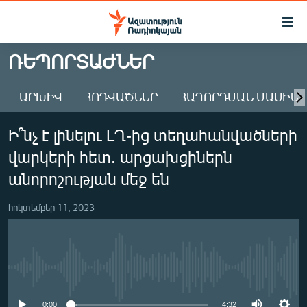
Մատչելիության
հղումներ
Անցնել
ՌԵՊՈՐՏԱԺՆԵՐ
հիմնական
ԱԶԱՏՈՒԹՅՈՒՆ TV
բովանդակությանը
ԱՐԽԻՎ
ՀՈԴՎԱԾՆԵՐ
ՀԱՂՈՐԴՄԱՆ ՄԱՍԻՆ
ՀԱՅԱՍՏԱՆ
Անցնել
հիմնական
ՔԱՂԱՔԱԿԱՆ
Ի՞նչ է լինելու ԼՂ-ից տեղահանվածների
մենյուին
ԸՆՏՐՈՒԹՅՈՒՆՆԵՐ 2026
Որոնում
վարկերի հետ. արցախցիներն
ԻՐԱՎՈՒՆՔ
անորոշության մեջ են
ՀԱՍԱՐԱԿՈՒԹՅՈՒՆ
հոկտեմբեր 11, 2023
ՏՆՏԵՍՈՒԹՅՈՒՆ
ՂԱՐԱԲԱՂ
ՊԱՏԵՐԱԶՄԻ 6 ՇԱԲԱԹՆԵՐԸ
No media source currently available
ՏԱՐԱԾԱՇՐՋԱՆ
0:00
4:32