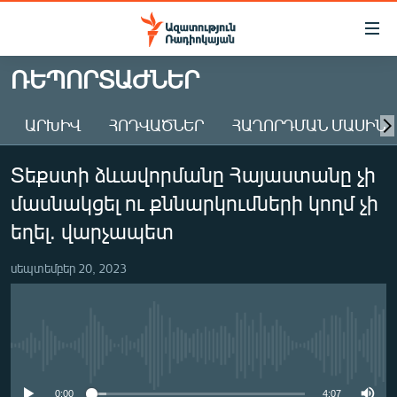
Մատչելիության
հղումներ
Անցնել
ՌԵՊՈՐՏԱԺՆԵՐ
հիմնական
ԱԶԱՏՈՒԹՅՈՒՆ TV
բովանդակությանը
ԱՐԽԻՎ
ՀՈԴՎԱԾՆԵՐ
ՀԱՂՈՐԴՄԱՆ ՄԱՍԻՆ
ՀԱՅԱՍՏԱՆ
Անցնել
հիմնական
ՔԱՂԱՔԱԿԱՆ
Տեքստի ձևավորմանը Հայաստանը չի
մենյուին
ԸՆՏՐՈՒԹՅՈՒՆՆԵՐ 2026
Որոնում
մասնակցել ու քննարկումների կողմ չի
ԻՐԱՎՈՒՆՔ
եղել. վարչապետ
ՀԱՍԱՐԱԿՈՒԹՅՈՒՆ
սեպտեմբեր 20, 2023
ՏՆՏԵՍՈՒԹՅՈՒՆ
ՂԱՐԱԲԱՂ
ՊԱՏԵՐԱԶՄԻ 6 ՇԱԲԱԹՆԵՐԸ
No media source currently available
ՏԱՐԱԾԱՇՐՋԱՆ
0:00
4:07