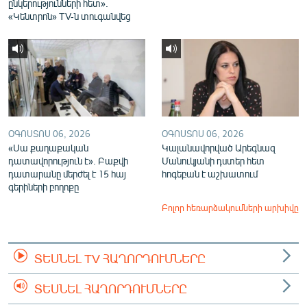
ընկերությունների հետ».
«Կենտրոն» TV-ն տուգանվեց
ՕԳՈՍՏՈՍ 06, 2026
ՕԳՈՍՏՈՍ 06, 2026
«Սա քաղաքական
Կալանավորված Արեգնազ
դատավորություն է». Բաքվի
Մանուկյանի դստեր հետ
դատարանը մերժել է 15 հայ
հոգեբան է աշխատում
գերիների բողոքը
Բոլոր հեռարձակումների արխիվը
ՏԵՍՆԵԼ TV ՀԱՂՈՐԴՈՒՄՆԵՐԸ
ՏԵՍՆԵԼ ՀԱՂՈՐԴՈՒՄՆԵՐԸ