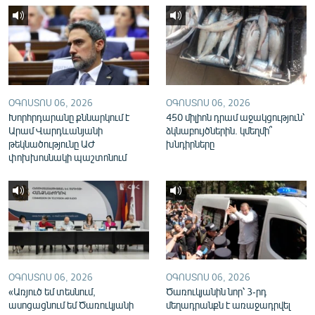
English
Русский
ՀԵՏԵՎԵՔ ՄԵԶ
ՕԳՈՍՏՈՍ 06, 2026
ՕԳՈՍՏՈՍ 06, 2026
Խորհրդարանը քննարկում է
450 միլիոն դրամ աջակցություն՝
Արամ Վարդևանյանի
ձկնաբույծներին. կմեղմի՞
թեկնածությունը ԱԺ
խնդիրները
փոխխոսնակի պաշտոնում
«Ազատության» բոլոր կայքերը
ՕԳՈՍՏՈՍ 06, 2026
ՕԳՈՍՏՈՍ 06, 2026
«Առյուծ եմ տեսնում,
Ծառուկյանին նոր՝ 3-րդ
ասոցացնում եմ Ծառուկյանի
մեղադրանքն է առաջադրվել