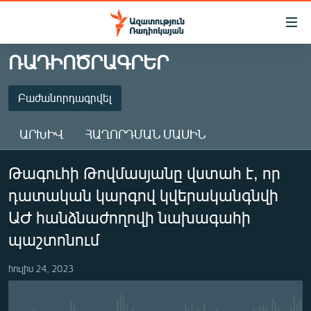
Մատչելիության
հղումներ
Անցնել
ՌԱԴԻՈԾՐԱԳՐԵՐ
հիմնական
ԱԶԱՏՈՒԹՅՈՒՆ TV
բովանդակությանը
ՀԱՅԱՍՏԱՆ
Բաժանորդագրվել
Անցնել
հիմնական
ՔԱՂԱՔԱԿԱՆ
ԱՐԽԻՎ
ՀԱՂՈՐԴՄԱՆ ՄԱՍԻՆ
մենյուին
ԸՆՏՐՈՒԹՅՈՒՆՆԵՐ 2026
Որոնում
ԲԱԺԱՆՈՐԴԱԳՐՎԵԼ
Թագուհի Թովմասյանը վստահ է, որ
ԻՐԱՎՈՒՆՔ
դատական կարգով կվերականգնվի
ՀԱՍԱՐԱԿՈՒԹՅՈՒՆ
Բաժանորդագրվել
ԱԺ հանձնաժողովի նախագահի
ՏՆՏԵՍՈՒԹՅՈՒՆ
պաշտոնում
ՂԱՐԱԲԱՂ
հուլիս 24, 2023
ՊԱՏԵՐԱԶՄԻ 6 ՇԱԲԱԹՆԵՐԸ
ՏԱՐԱԾԱՇՐՋԱՆ