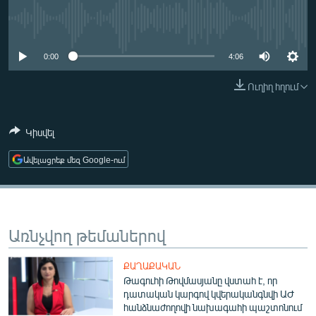
ՄԻՋԱԶԳԱՅԻՆ
No media source currently available
ՄՇԱԿՈՒՅԹ
0:00
4:06
ՍՊՈՐՏ
Ուղիղ հղում
ՄԵԿՆԱԲԱՆՈՒԹՅՈՒՆ
ՏՏ ԵՒ ԻՆՏԵՐՆԵՏ
Կիսվել
ԿՈՐՈՆԱՎԻՐՈՒՍ
Ավելացրեք մեզ Google-ում
ԱՐԽԻՎ
ՏԵՍԱՆՅՈՒԹԵՐ
ԲԱՆԱՎԵՃ
Առնչվող թեմաներով
ՁԳՏԵԼՈՎ ԼԱՎԱԳՈՒՅՆԻՆ
ՓՈԴՔԱՍԹ
ՔԱՂԱՔԱԿԱՆ
Թագուհի Թովմասյանը վստահ է, որ
դատական կարգով կվերականգնվի ԱԺ
Հայերեն
հանձնաժողովի նախագահի պաշտոնում