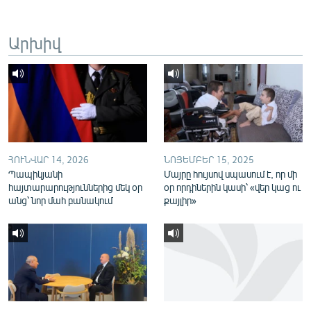
English
Русский
Արխիվ
ՀԵՏԵՎԵՔ ՄԵԶ
ՀՈՒՆՎԱՐ 14, 2026
ՆՈՅԵՄԲԵՐ 15, 2025
«Ազատության» բոլոր կայքերը
Պապիկյանի
Մայրը հույսով սպասում է, որ մի
հայտարարություններից մեկ օր
օր որդիներին կասի՝ «վեր կաց ու
անց՝ նոր մահ բանակում
քայլիր»