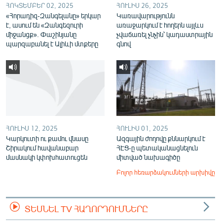
ՀՈԿՏԵՄԲԵՐ 02, 2025
ՀՈՒԼԻՍ 26, 2025
«Հորադիզ-Զանգելանը» երկար
Կառավարությունն
է, ասում են «Զանգեզուրի
առաջարկում է հողերն այլևս
միջանցք». Փաշինյանը
չվաճառել չնչին՝ կադաստրային
պարզաբանել է Ալիևի մտքերը
գնով
ՀՈՒԼԻՍ 12, 2025
ՀՈՒԼԻՍ 01, 2025
Կարկուտի ու քամու վնասը
Ազգային ժողովը քննարկում է
Շիրակում հավանաբար
ՀԷՑ-ը պետականացնելուն
մասնակի կփոխհատուցեն
միտված նախագիծը
Բոլոր հեռարձակումների արխիվը
ՏԵՍՆԵԼ TV ՀԱՂՈՐԴՈՒՄՆԵՐԸ