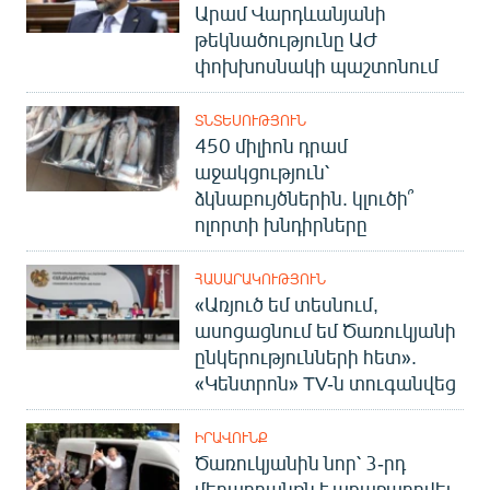
Արամ Վարդևանյանի
թեկնածությունը ԱԺ
փոխխոսնակի պաշտոնում
ՏՆՏԵՍՈՒԹՅՈՒՆ
450 միլիոն դրամ
աջակցություն՝
ձկնաբույծներին. կլուծի՞
ոլորտի խնդիրները
ՀԱՍԱՐԱԿՈՒԹՅՈՒՆ
«Առյուծ եմ տեսնում,
ասոցացնում եմ Ծառուկյանի
ընկերությունների հետ».
«Կենտրոն» TV-ն տուգանվեց
ԻՐԱՎՈՒՆՔ
Ծառուկյանին նոր՝ 3-րդ
մեղադրանքն է առաջադրվել