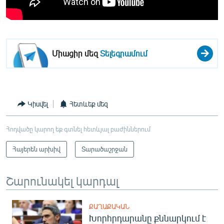
Միացիր մեզ
Տելեգրամում
Կիսվել
Հետևեք մեզ
Հոդվածը կարող եք գտնել հետևյալ բաժիններում
Հայերեն արխիվ
Տարածաշրջան
Շարունակել կարդալ
ՔԱՂԱՔԱԿԱՆ
Խորհրդարանը քննարկում է