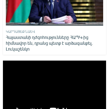
ԿԱՐԴԱՑԵՔ ՆԱԵՎ
Հայաստանի դժգոհությունները ՀԱՊԿ-ից
հիմնավոր են, դրանց պետք է արձագանքել.
Լուկաշենկո