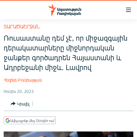
Մատչելիության
հղումներ
Անցնել
ՏԱՐԱԾԱՇՐՋԱՆ
հիմնական
ԱԶԱՏՈՒԹՅՈՒՆ TV
Ռուսաստանը դեմ չէ, որ միջազգային
բովանդակությանը
ՀԱՅԱՍՏԱՆ
Անցնել
դերակատարները միջնորդական
հիմնական
ՔԱՂԱՔԱԿԱՆ
ջանքեր գործադրեն Հայաստանի և
մենյուին
ԸՆՏՐՈՒԹՅՈՒՆՆԵՐ 2026
Ադրբեջանի միջև. Լավրով
Որոնում
ԻՐԱՎՈՒՆՔ
Հեղինե Բունիաթյան
ՀԱՍԱՐԱԿՈՒԹՅՈՒՆ
հունիս 20, 2023
ՏՆՏԵՍՈՒԹՅՈՒՆ
Կիսվել
ՂԱՐԱԲԱՂ
ՊԱՏԵՐԱԶՄԻ 6 ՇԱԲԱԹՆԵՐԸ
Ավելացրեք մեզ Google-ում
ՏԱՐԱԾԱՇՐՋԱՆ