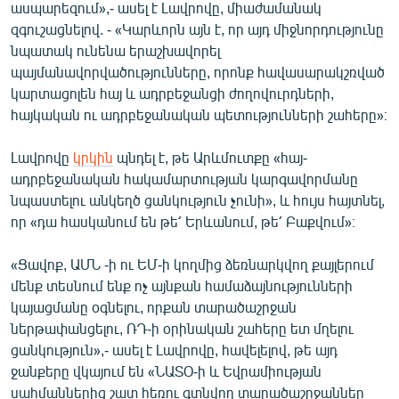
ասպարեզում»,- ասել է Լավրովը, միաժամանակ
English
զգուշացնելով. - «Կարևորն այն է, որ այդ միջնորդությունը
Русский
նպատակ ունենա երաշխավորել
պայմանավորվածությունները, որոնք հավասարակշռված
կարտացոլեն հայ և ադրբեջանցի ժողովուրդների,
ՀԵՏԵՎԵՔ ՄԵԶ
հայկական ու ադրբեջանական պետությունների շահերը»։
Լավրովը
կրկին
պնդել է, թե Արևմուտքը «հայ-
ադրբեջանական հակամարտության կարգավորմանը
նպաստելու անկեղծ ցանկություն չունի», և հույս հայտնել,
«Ազատության» բոլոր կայքերը
որ «դա հասկանում են թե՛ Երևանում, թե՛ Բաքվում»։
«Ցավոք, ԱՄՆ -ի ու ԵՄ-ի կողմից ձեռնարկվող քայլերում
մենք տեսնում ենք ոչ այնքան համաձայնությունների
կայացմանը օգնելու, որքան տարածաշրջան
ներթափանցելու, ՌԴ-ի օրինական շահերը ետ մղելու
ցանկություն»,- ասել է Լավրովը, հավելելով, թե այդ
ջանքերը վկայում են «ՆԱՏՕ-ի և Եվրամիության
սահմաններից շատ հեռու գտնվող տարածաշրջաններ