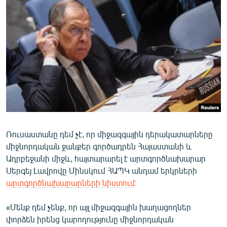
ՄԻՋԱԶԳԱՅԻՆ
ՄՇԱԿՈՒՅԹ
ՍՊՈՐՏ
ՄԵԿՆԱԲԱՆՈՒԹՅՈՒՆ
ՏՏ ԵՒ ԻՆՏԵՐՆԵՏ
ԿՈՐՈՆԱՎԻՐՈՒՍ
ԱՐԽԻՎ
Ռուսաստանը դեմ չէ, որ միջազգային դերակատարները
ՏԵՍԱՆՅՈՒԹԵՐ
միջնորդական ջանքեր գործադրեն Հայաստանի և
ԲԱՆԱՎԵՃ
Ադրբեջանի միջև, հայտարարել է արտգործնախարար
Սերգեյ Լավրովը Մինսկում ՀԱՊԿ անդամ երկրների
ՁԳՏԵԼՈՎ ԼԱՎԱԳՈՒՅՆԻՆ
արտգործնախարարների նիստում
։
ՓՈԴՔԱՍԹ
«Մենք դեմ չենք, որ այլ միջազգային խաղացողներ
Հայերեն
փորձեն իրենց կարողությունը միջնորդական