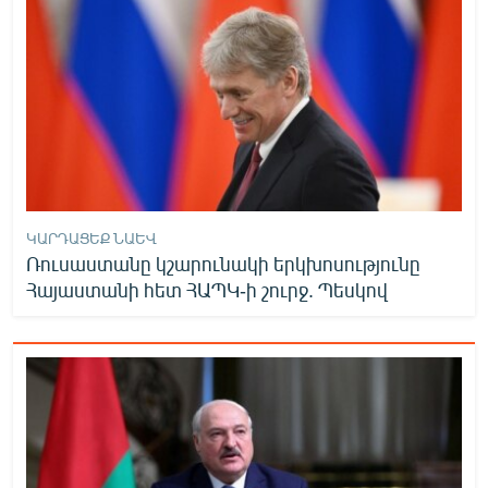
ԿԱՐԴԱՑԵՔ ՆԱԵՎ
Ռուսաստանը կշարունակի երկխոսությունը
Հայաստանի հետ ՀԱՊԿ-ի շուրջ. Պեսկով