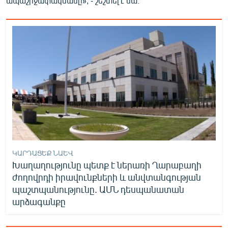
ապաշրջափակմանը», - շեշտել է նա։
ԿԱՐԴԱՑԵՔ ՆԱԵՎ
Խաղաղությունը պետք է ներառի Ղարաբաղի
ժողովրդի իրավունքների և անվտանգության
պաշտպանությունը. ԱՄՆ դեսպանատան
արձագանքը