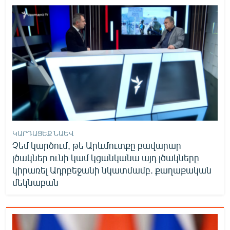
ԿԱՐԴԱՑԵՔ ՆԱԵՎ
Չեմ կարծում, թե Արևմուտքը բավարար
լծակներ ունի կամ կցանկանա այդ լծակները
կիրառել Ադրբեջանի նկատմամբ. քաղաքական
մեկնաբան