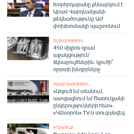
Խորհրդարանը քննարկում է
Արամ Վարդևանյանի
թեկնածությունը ԱԺ
փոխխոսնակի պաշտոնում
ՏՆՏԵՍՈՒԹՅՈՒՆ
450 միլիոն դրամ
աջակցություն՝
ձկնաբույծներին. կլուծի՞
ոլորտի խնդիրները
ՀԱՍԱՐԱԿՈՒԹՅՈՒՆ
«Առյուծ եմ տեսնում,
ասոցացնում եմ Ծառուկյանի
ընկերությունների հետ».
«Կենտրոն» TV-ն տուգանվեց
ԻՐԱՎՈՒՆՔ