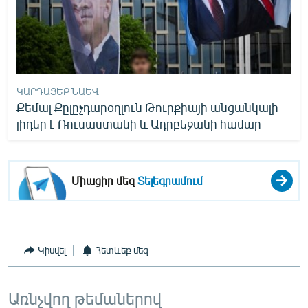
ԿԱՐԴԱՑԵՔ ՆԱԵՎ
Քեմալ Քըլըչդարօղլուն Թուրքիայի անցանկալի
լիդեր է Ռուսաստանի և Ադրբեջանի համար
Միացիր մեզ
Տելեգրամում
Կիսվել
Հետևեք մեզ
Առնչվող թեմաներով