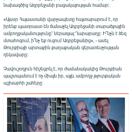
նախագծից Ադրբեջանի բացակայության համար:
English
Русский
«Այսօր Հայաստանի վարչապետը հայտարարում է, որ
իրենք պատրաստ են ճանաչել Ադրբեջանի տարածքային
ՀԵՏԵՎԵՔ ՄԵԶ
ամբողջականությունը՝ ներառյալ Ղարաբաղը։ Ի՞նչն է ձեզ
մտահոգում, ի՞նչ եք ուզում Ադրբեջանից», - ասել
Թուրքիայի արտաքին քաղաքական գերատեսչության
ղեկավարը:
Չավուշօղլուն հիշեցրել է, որ ժամանակակից Թուրքիան
«Ազատության» բոլոր կայքերը
պաշտպանում է ոչ միայն իր, այլև ամբողջ թյուրքական
աշխարհի շահերը։