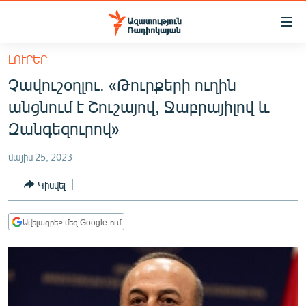
Մատչելիության
հղումներ
Անցնել
ԼՈՒՐԵՐ
հիմնական
ԱԶԱՏՈՒԹՅՈՒՆ TV
Չավուշօղլու. «Թուրքերի ուղին
բովանդակությանը
ՀԱՅԱՍՏԱՆ
Անցնել
անցնում է Շուշայով, Ջաբրայիլով և
հիմնական
ՔԱՂԱՔԱԿԱՆ
Զանգեզուրով»
մենյուին
ԸՆՏՐՈՒԹՅՈՒՆՆԵՐ 2026
Որոնում
մայիս 25, 2023
ԻՐԱՎՈՒՆՔ
Կիսվել
ՀԱՍԱՐԱԿՈՒԹՅՈՒՆ
ՏՆՏԵՍՈՒԹՅՈՒՆ
Ավելացրեք մեզ Google-ում
ՂԱՐԱԲԱՂ
ՊԱՏԵՐԱԶՄԻ 6 ՇԱԲԱԹՆԵՐԸ
ՏԱՐԱԾԱՇՐՋԱՆ