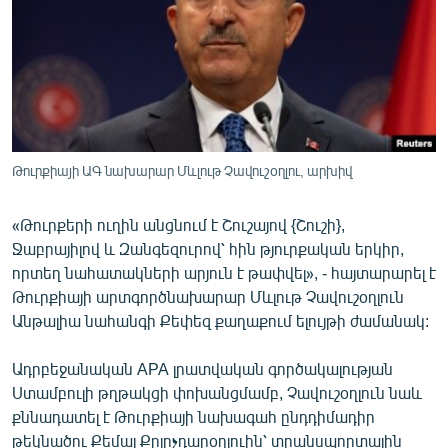
ՄԻՋԱԶԳԱՅԻՆ
ՄՇԱԿՈՒՅԹ
ՍՊՈՐՏ
ՄԵԿՆԱԲԱՆՈՒԹՅՈՒՆ
ՏՏ ԵՒ ԻՆՏԵՐՆԵՏ
Թուրքիայի ԱԳ նախարար Մևլութ Չավուշօղլու, արխիվ
ԿՈՐՈՆԱՎԻՐՈՒՍ
«Թուրքերի ուղին անցնում է Շուշայով {Շուշի},
ԱՐԽԻՎ
Ջաբրայիլով և Զանգեզուրով՝ հին թյուրքական երկիր,
ՏԵՍԱՆՅՈՒԹԵՐ
որտեղ նահատակների արյուն է թափվել», - հայտարարել է
Թուրքիայի արտգործնախարար Մևլութ Չավուշօղլուն
ԲԱՆԱՎԵՃ
Անթալիա նահանգի Քեփեզ քաղաքում ելույթի ժամանակ:
ՁԳՏԵԼՈՎ ԼԱՎԱԳՈՒՅՆԻՆ
Ադրբեջանական APA լրատվական գործակալության
ՓՈԴՔԱՍԹ
Ստամբուլի թղթակցի փոխանցմամբ, Չավուշօղլուն նաև
քննադատել է Թուրքիայի նախագահ ընդդիմադիր
Հայերեն
թեկնածու Քեմալ Քըլըչդարօղլուին՝ տրանսպորտային