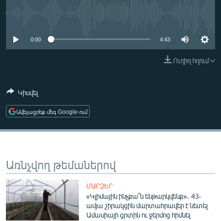
ՄԻՋԱԶԳԱՅԻՆ
No media source currently available
ՄՇԱԿՈՒՅԹ
0:00
4:43
ՍՊՈՐՏ
Ուղիղ հղում
ՄԵԿՆԱԲԱՆՈՒԹՅՈՒՆ
ՏՏ ԵՒ ԻՆՏԵՐՆԵՏ
Կիսվել
ԿՈՐՈՆԱՎԻՐՈՒՍ
Ավելացրեք մեզ Google-ում
ԱՐԽԻՎ
ՏԵՍԱՆՅՈՒԹԵՐ
ԲԱՆԱՎԵՃ
Առնչվող թեմաներով
ՁԳՏԵԼՈՎ ԼԱՎԱԳՈՒՅՆԻՆ
ՓՈԴՔԱՍԹ
ՄԱՐԶԵՐ
«Կլիմային ինչքա՞ն ենթարկվենք»․ 43-
ամյա շիրակցին մարտահրավեր է նետել
Հայերեն
Ամասիայի ցրտին ու ջերմոց հիմնել