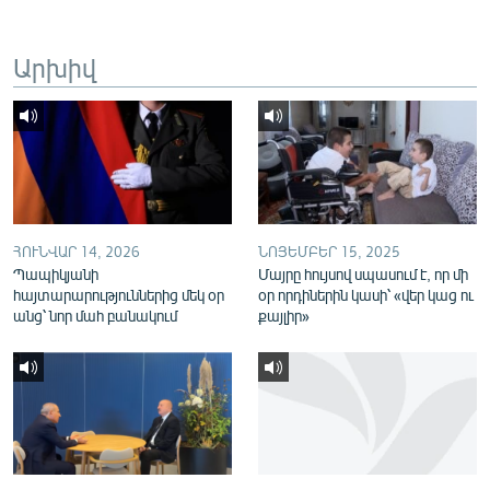
English
Русский
Արխիվ
ՀԵՏԵՎԵՔ ՄԵԶ
ՀՈՒՆՎԱՐ 14, 2026
ՆՈՅԵՄԲԵՐ 15, 2025
«Ազատության» բոլոր կայքերը
Պապիկյանի
Մայրը հույսով սպասում է, որ մի
հայտարարություններից մեկ օր
օր որդիներին կասի՝ «վեր կաց ու
անց՝ նոր մահ բանակում
քայլիր»