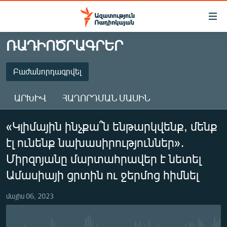
Մատչելիության
հղումներ
Անցնել
ՌԱԴԻՈԾՐԱԳՐԵՐ
հիմնական
ԱԶԱՏՈՒԹՅՈՒՆ TV
բովանդակությանը
ՀԱՅԱՍՏԱՆ
Բաժանորդագրվել
Անցնել
հիմնական
ՔԱՂԱՔԱԿԱՆ
ԱՐԽԻՎ
ՀԱՂՈՐԴՄԱՆ ՄԱՍԻՆ
մենյուին
ԸՆՏՐՈՒԹՅՈՒՆՆԵՐ 2026
Որոնում
ԲԱԺԱՆՈՐԴԱԳՐՎԵԼ
«Կլիմային ինչքա՞ն ենթարկվենք, մենք
ԻՐԱՎՈՒՆՔ
էլ ունենք նախասիրություններ»․
ՀԱՍԱՐԱԿՈՒԹՅՈՒՆ
Բաժանորդագրվել
Միրզոյանը մարտահրավեր է նետել
ՏՆՏԵՍՈՒԹՅՈՒՆ
Ամասիայի ցրտին ու ջերմոց հիմնել
ՂԱՐԱԲԱՂ
մայիս 06, 2023
ՊԱՏԵՐԱԶՄԻ 6 ՇԱԲԱԹՆԵՐԸ
ՏԱՐԱԾԱՇՐՋԱՆ