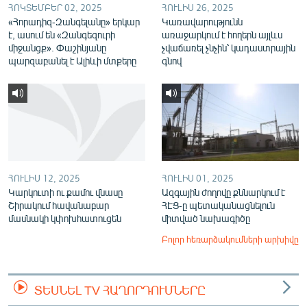
ՀՈԿՏԵՄԲԵՐ 02, 2025
ՀՈՒԼԻՍ 26, 2025
«Հորադիզ-Զանգելանը» երկար
Կառավարությունն
է, ասում են «Զանգեզուրի
առաջարկում է հողերն այլևս
միջանցք». Փաշինյանը
չվաճառել չնչին՝ կադաստրային
պարզաբանել է Ալիևի մտքերը
գնով
ՀՈՒԼԻՍ 12, 2025
ՀՈՒԼԻՍ 01, 2025
Կարկուտի ու քամու վնասը
Ազգային ժողովը քննարկում է
Շիրակում հավանաբար
ՀԷՑ-ը պետականացնելուն
մասնակի կփոխհատուցեն
միտված նախագիծը
Բոլոր հեռարձակումների արխիվը
ՏԵՍՆԵԼ TV ՀԱՂՈՐԴՈՒՄՆԵՐԸ