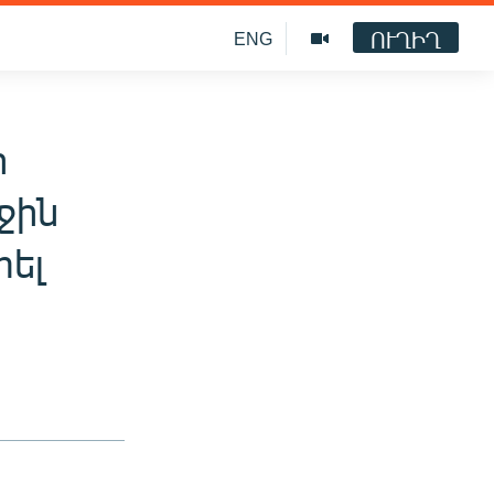
ՈՒՂԻՂ
ENG
ի
ջին
տել