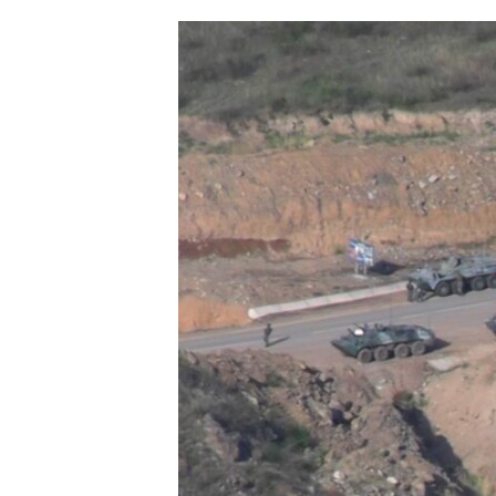
ՄԻՋԱԶԳԱՅԻՆ
ՄՇԱԿՈՒՅԹ
ՍՊՈՐՏ
ՄԵԿՆԱԲԱՆՈՒԹՅՈՒՆ
ՏՏ ԵՒ ԻՆՏԵՐՆԵՏ
ԿՈՐՈՆԱՎԻՐՈՒՍ
ԱՐԽԻՎ
ՏԵՍԱՆՅՈՒԹԵՐ
ԲԱՆԱՎԵՃ
ՁԳՏԵԼՈՎ ԼԱՎԱԳՈՒՅՆԻՆ
ՓՈԴՔԱՍԹ