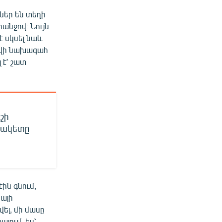
ներ են տեղի
անջով։ Նույն
 սկսել նաև
ովի նախագահ
է՝ շատ
շի
ցակետը
ին գնում,
ալի
ել, մի մասը
յում, ես՝