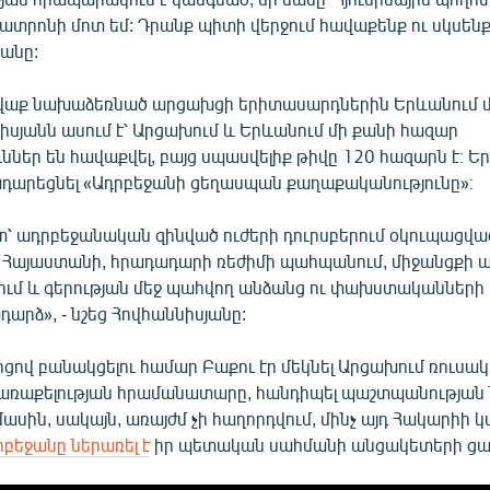
տրոնի մոտ եմ: Դրանք պիտի վերջում հավաքենք ու սկսենք հ
անը:
աք նախաձեռնած արցախցի երիտասարդներին Երևանում 
իսյանն ասում է՝ Արցախում և Երևանում մի քանի հազար
ններ են հավաքվել, բայց սպասվելիք թիվը 120 հազարն է։ 
ադարեցնել «Ադրբեջանի ցեղասպան քաղաքականությունը»։
ետ՝ ադրբեջանական զինված ուժերի դուրսբերում օկուպացվա
Հայաստանի, հրադադարի ռեժիմի պահպանում, միջանցքի
մ և գերության մեջ պահվող անձանց ու փախստականների 
դարձ», - նշեց Հովհաննիսյանը:
ցով բանակցելու համար Բաքու էր մեկնել Արցախում ռուսա
ռաքելության հրամանատարը, հանդիպել պաշտպանության
մասին, սակայն, առայժմ չի հաղորդվում, մինչ այդ Հակարիի 
րբեջանը ներառել է
իր պետական սահմանի անցակետերի ցան