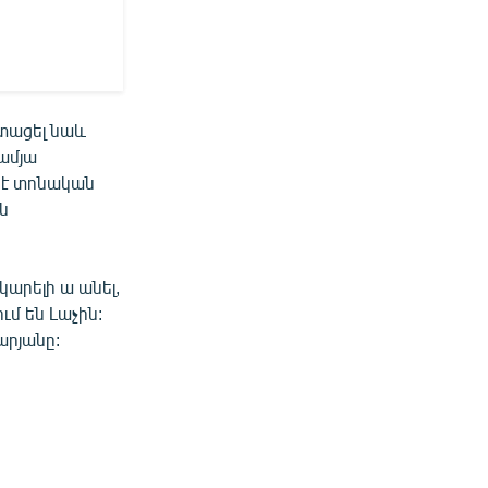
ստացել նաև
ամյա
լ է տոնական
են
կարելի ա անել,
ւմ են Լաչին:
գարյանը: