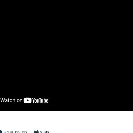
Հետևեք մեզ
Տպել