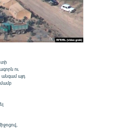
ետի
ագորն ու
ն անգամ այդ
ռմամբ
ել
իջոցով,