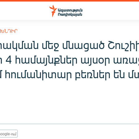
 ԽՆԴԻՐ
ակման մեջ մնացած Շուշի
ի 4 համայնքներ այսօր առա
 հումանիտար բեռներ են մ
oogle-ում