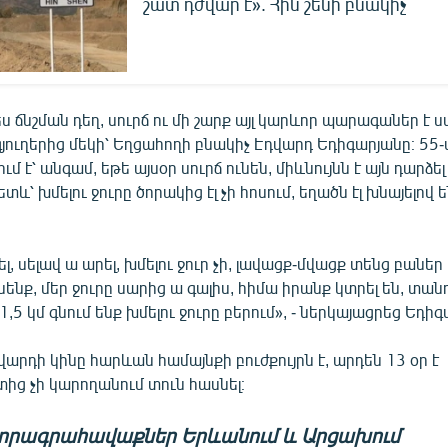
շատ դժվար է». Հին շենի բնակիչ
ս ճնշման դեղ, սուրճ ու մի շարք այլ կարևոր պարագաներ է 
ուղերից մեկի՝ Եղցահողի բնակիչ Էդվարդ Եդիգարյանը։ 55-
մ է՝ անգամ, եթե այսօր սուրճ ունեն, միևնույնն է այն դարձե
ետև՝ խմելու ջուրը ծորակից էլ չի հոսում, եղածն էլ խնայելով 
, սելավ ա արել, խմելու ջուր չի, լավացք-մվացք տենց բաներ 
ւնենք, մեր ջուրը սարից ա գալիս, հիմա իրանք կտրել են, տանո
 1,5 կմ գնում ենք խմելու ջուրը բերում», - ներկայացրեց Եդի
արդի կինը հարևան համայնքի բուժքույրն է, արդեն 13 օր է
ց չի կարողանում տուն հասնել։
որագրահավաքներ Երևանում և Արցախում