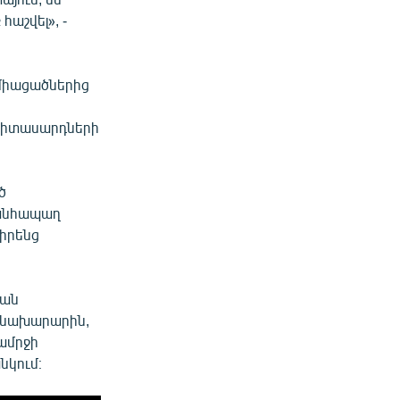
աշվել», -
միացածներից
Երիտասարդների
ծ
 անհապաղ
իրենց
կան
 նախարարին,
կամրջի
կում։