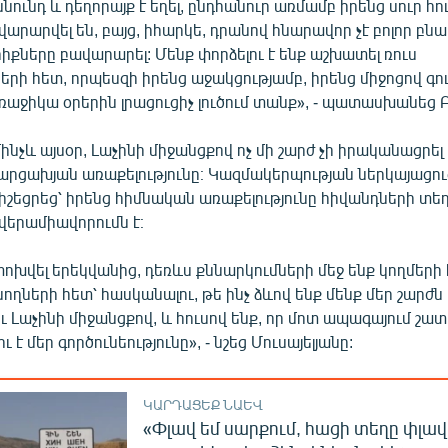
նունդ և դեղորայք է եղել, ընդհանուր առմամբ իրենց սուր 
արարվել են, բայց, իհարկե, դրանով հնարավոր չէ բոլոր բնա
քները բավարարել: Մենք փորձելու է ենք աշխատել ռուս
ի հետ, որպեսզի իրենց աջակցությամբ, իրենց միջոցով գո
աջիկա օրերին լրացուցիչ լուծում տանք», - պատասխանեց Բ
մինչև այսօր, Լաչինի միջանցքով ոչ մի շարժ չի իրականացրել
արցախյան առաքելությունը։ Կազմակերպության ներկայացու
հիշեցրեց՝ իրենց հիմնական առաքելությունը հիվանդների տ
վերամիավորումն է։
 փոխվել երեկվանից, դեռևս քննարկումների մեջ ենք կողմերի 
նողների հետ՝ հասկանալու, թե ինչ ձևով ենք մենք մեր շարժն
 Լաչինի միջանցքով, և հուսով ենք, որ մոտ ապագայում շատ
 է մեր գործունեությունը», - նշեց Մուսայելյանը:
ԿԱՐԴԱՑԵՔ ՆԱԵՎ
«Փլավ եմ սարքում, հացի տեղը փլավ 