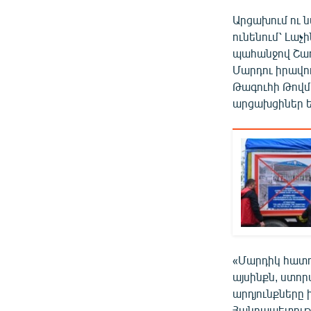
Արցախում ու 
ունենում՝ Լաչ
պահանջով Շառ
Մարդու իրավ
Թագուհի Թովմ
արցախցիներ ե
«Մարդիկ հատու
այսինքն, ստո
արդյունքները 
Հանրապետությա