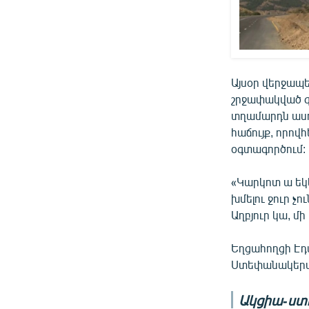
Այսօր վերջապե
շրջափակված գյ
տղամարդն ասու
հաճույք, որովհ
օգտագործում:
«Կարկոտ ա եկել
խմելու ջուր չո
Աղբյուր կա, մի
Եղցահողցի Էդվ
Ստեփանակերտի
Ակցիա-ստ