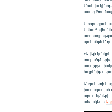
Մոսկվա կինոթա
ասաց Թովմասյ
Ստորագրահավ
Սոնա Հովհանն
ստորագրությու
պահանջն է՝ դ
«Ավելի կոնկր
տարածքներից 
ապաշրջափակու
հայրենիք վերա
Անցակետի հար
խաղաղապահ ա
արդյունքների 
անցակետը
Ադ