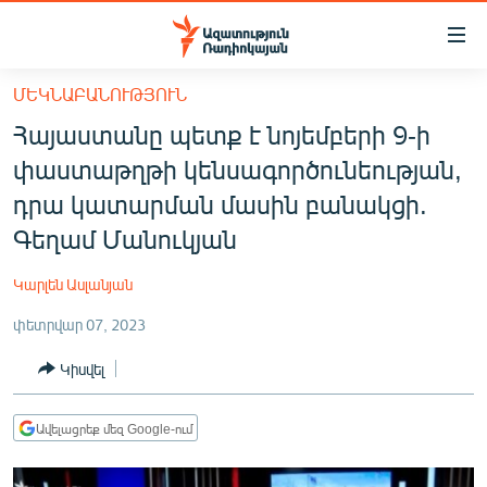
Մատչելիության
հղումներ
Անցնել
ՄԵԿՆԱԲԱՆՈՒԹՅՈՒՆ
հիմնական
ԱԶԱՏՈՒԹՅՈՒՆ TV
Հայաստանը պետք է նոյեմբերի 9-ի
բովանդակությանը
ՀԱՅԱՍՏԱՆ
Անցնել
փաստաթղթի կենսագործունեության,
հիմնական
ՔԱՂԱՔԱԿԱՆ
դրա կատարման մասին բանակցի.
մենյուին
ԸՆՏՐՈՒԹՅՈՒՆՆԵՐ 2026
Գեղամ Մանուկյան
Որոնում
ԻՐԱՎՈՒՆՔ
Կարլեն Ասլանյան
ՀԱՍԱՐԱԿՈՒԹՅՈՒՆ
փետրվար 07, 2023
ՏՆՏԵՍՈՒԹՅՈՒՆ
Կիսվել
ՂԱՐԱԲԱՂ
ՊԱՏԵՐԱԶՄԻ 6 ՇԱԲԱԹՆԵՐԸ
Ավելացրեք մեզ Google-ում
ՏԱՐԱԾԱՇՐՋԱՆ