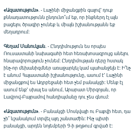
English
«Ազատություն»
. - Լաչինի միջանցքին գալով՝ դուք
Русский
քննադատությունն ընդունո՞ւմ եք, որ ինքներդ էլ այն
բացելու ծրագիր չունեք և միայն իշխանությանն եք
մեղադրում:
ՀԵՏԵՎԵՔ ՄԵԶ
Գեղամ Մանուկյան
. - Ընդդիմություն ես որպես
Ռուսաստանի նախագահի հետ հեռախոսազրույց անելու
հնարավորություն չունեմ: Ընդդիմության դերը հստակ
ինչ-որ մեխանիզմներ առաջարկել կամ պահանջելն է: Ի՞նչ
«Ազատության» բոլոր կայքերը
է անում Հայաստանի իշխանությունը, ասում է՝ Լաչինի
միջանցքով ես Ադրբեջանի հետ չեմ բանակցի: Մենք էլ
ասում ենք՝ սխալ ես անում, Արարատ Միրզոյան, որ
Լավրով-Բայրամով հանդիպմանը դու չես գնում:
«Ազատություն»
. - Բանակցի Մոսկվայի ու Բաքվի հետ, դա
չի՞ նշանակում տրվել այդ շանտաժին: Ինչ պիտի
բանակցի, արդեն նոյեմբերի 9-ի թղթում գրված է: