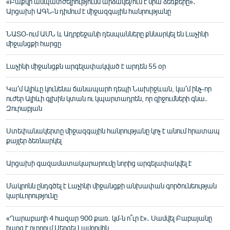
«Բաքվի անպատժելիությունն արձակել/ում է նրա ձեռքերը»․
Արցախի ԱԳՆ-ն դիմում է միջազգային հանրությանը
ՆԱՏՕ-ում ԱՄՆ և Ադրբեջանի դեսպանները քննարկել են Լաչինի
միջանցքի հարցը
Լաչինի միջանցքն արգելափակված է արդեն 55 օր
Կա՛մ Ալիևը կունենա ճանապարհ դեպի Նախիջևան, կա՛մ ինչ-որ
ուժեր Ալիևի գլխին կտան ու կպարտադրեն, որ զիջումների գնա․
Զուրաբյան
Ստեփանակերտը միջազգային հանրությանը կոչ է անում հրատապ
քայլեր ձեռնարկել
Արցախի գազամատակարարումը նորից արգելափակվել է
Մակրոնն ընդգծել է Լաչինի միջանցքի անխափան գործունեության
կարևորությունը
«Ղարաբաղի 4 հազար 900 քառ. կմ-ն ո՞ւր է»․ Սամվել Բաբայանը
հարց է ուղղում Սերգեյ Լավրովին