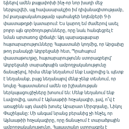
ելնելով ամեն քայլափոխի ինչ-որ նոր խաղի մեջ
ներքաշվեի, այլ հավասարակշիռ իմ դիվանագիտությամբ,
իմ քաղաքականությամբ պահանջեի նոյեմբերի 9-ի
փաստաթղթի կատարում: Ես կարող եմ ժամերով ասել
բոլոր այն գործողությունները, որը նաև հանգեցրել է
նման արտառոց վիճակի: Այդ պարագայաբար
հայտարարությունները Հայաստանի կողմից, որ Արցախը
թող բանակցի Ադրբեջանի հետ, Պրահայում
փաստաթուղթը, հայտարարությունն ստորագրելով՝
Ադրբեջանի տարածքային ամբողջականությունը
ճանաչելով, հիմա մենք նեղանում ենք Լավրովից և պետք
է նեղանանք, բայց նեղանալով մենք չենք տեսնում, որ
նույնը Հայաստանում ամեն օր իշխանության
ներկայացուցիչները խոսում են: Մենք նեղանում ենք
Լավրովից, ասում է Ալմաաթիի հռչակագիր, լավ, ո՞վ է
առաջինն այդ մասին խոսել: Արարատ Միրզոյանը, Նիկոլ
Փաշինյանը: Մի անգամ նրանց բերանից չի հնչել, որ
Ալմաաթիի հռչակագիրը, որը ճանաչում է տարածքային
ամբողջականությունը, Հայաստանը ստորագրել է