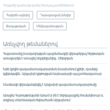
Հոդվածը կարող եք գտնել հետևյալ բաժիններում
Հայերեն արխիվ
Ղարաբաղյան խնդիր
Քաղաքական
Մեկնաբանություն
Առնչվող թեմաներով
Հայաստանը խաղաղության պայմանագրի վերաբերյալ հերթական
առաջարկն է ստացել Ադրբեջանից․ Միրզոյան
Եթե կրկին գազամատակարարման խափանում չլինի, դասերը
կվերսկսվեն. Արցախի կրթության նախարարի պաշտոնակատար
Մասնակի վերականգնվել է Արցախի գազամատակարարումը
Արայիկ Հարությունյանն Արամ Ա-ին է ներկայացրել հումանիտար և
սոցիալ-տնտեսական ճգնաժամն Արցախում