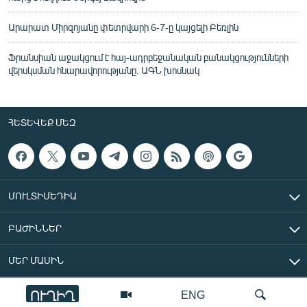
Արարատ Միրզոյանը փետրվարի 6-7-ը կայցելի Բեռլին
Ֆրանսիան աջակցում է հայ-ադրբեջանական բանակցությունների
վերսկսման հնարավորությանը. ԱԳՆ խոսնակ
ՀԵՏԵՎԵՔ ՄԵԶ
ՄՈՒԼՏԻՄԵԴԻԱ
ԲԱԺԻՆՆԵՐ
ՄԵՐ ՄԱՍԻՆ
ՈՒՂԻՂ
ENG
«Ազատ Եվրոպա/Ազատություն» ռադիոկայան © 2026