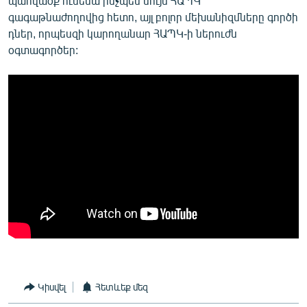
պահվածք ունենա ինչպես նույն ՀԱՊԿ
գագաթնաժողովից հետո, այլ բոլոր մեխանիզմները գործի
դներ, որպեսզի կարողանար ՀԱՊԿ-ի ներուժն
օգտագործեր:
Կիսվել
Հետևեք մեզ