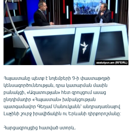
ՄԻՋԱԶԳԱՅԻՆ
ՄՇԱԿՈՒՅԹ
ՍՊՈՐՏ
ՄԵԿՆԱԲԱՆՈՒԹՅՈՒՆ
ՏՏ ԵՒ ԻՆՏԵՐՆԵՏ
ԿՈՐՈՆԱՎԻՐՈՒՍ
ԱՐԽԻՎ
Հայաստանը պետք է նոյեմբերի 9-ի փաստաթղթի
ՏԵՍԱՆՅՈՒԹԵՐ
կենսագործունեության, դրա կատարման մասին
ԲԱՆԱՎԵՃ
բանակցի, «Ազատության» հետ զրույցում ասաց
ընդդիմադիր «Հայաստան» խմբակցության
ՁԳՏԵԼՈՎ ԼԱՎԱԳՈՒՅՆԻՆ
պատգամավոր Գեղամ Մանուկյանն՝ անդրադառնալով
ՓՈԴՔԱՍԹ
Լաչինի շուրջ իրավիճակին ու Երևանի դիրքորոշմանը։
Հայերեն
Հարցազրույցից հատված ստորև.