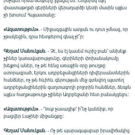
ինչպես հիմա ձեռքերը լվացել են: Նույնիսկ այդ
փաստաթղթի գերիների վերադարձի կետի մասին այլևս
չի խոսում Հայաստանը:
«Ազատություն»
. - Միջազգային ատյան ու դուռ չմնաց, որ
չթակեցին, դրա հետքերով գնալ չէ՞ր:
Գեղամ Մանուկյան
. - Չէ, ես էլ կասեմ ուրիշ բան՝ անխելք
չլիներ կառավարությունը, գերիների փոխանակումը
խելքով աներ, ոչ թե հենց առաջին օրը թուղթը
ստորագրած, երկու ադրբեջանցիների դիվերսանտներին
հանձներ, ոչ թե հևիհև գերության մեջ գտնվող այստեղ
ադրբեջանցիներին գաղտագողի բոլորին հանձներ, ձեռքն
այլևս հաղթաթուղթ չլիներ Ադրբեջանի հետ բանակցելու:
«Ազատություն»
. - Դուք չասացիք՝ ի՞նչ կանեիք, որ
բացվեր Լաչինի միջանցքը:
Գեղամ Մանուկյան
. - Ոչ թե պարագայաբար իրավիճակից