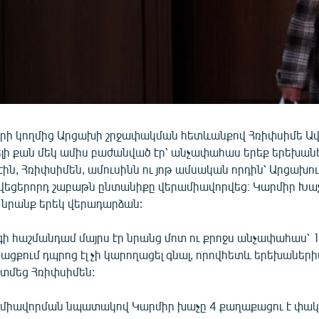
րի կողմից Արցախի շրջափակման հետևանքով Հռիփսիմե Ա
լի քան մեկ ամիս բաժանված էր՝ անչափահաս երեք երեխան
ին, Հռիփսիմեն, ամուսինն ու յոթ ամսական որդին՝ Արցախու
եցերորդ շաբաթն ընտանիքը վերամիավորվեց։ Կարմիր Խա
բ նրանք երեկ վերադարձան:
գի հաշմանդամ մայրս էր նրանց մոտ ու քրոջս անչափահաս՝
թացքում դպրոց էլ չի կարողացել գնալ, որովհետև երեխաների
ատմեց Հռիփսիմեն:
միավորման նպատակով Կարմիր խաչը 4 քաղաքացու է փա