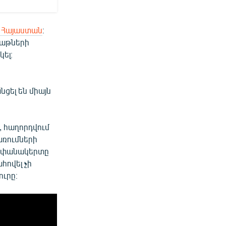
է Հայաստան
։
բաթների
ել։
ն
ցել են միայն
 հաղորդվում
առումների
տեփանակերտը
հովել չի
ուրը։