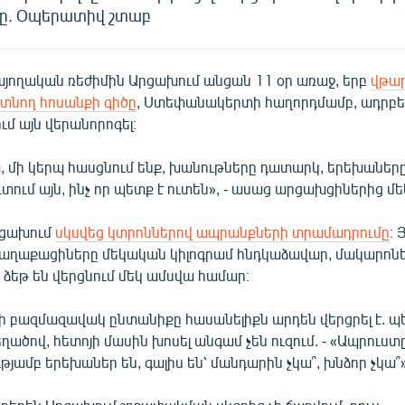
ը. Օպերատիվ շտաբ
այողական ռեժիմին Արցախում անցան 11 օր առաջ, երբ
վթա
տնող հոսանքի գիծը
, Ստեփանակերտի հաղորդմամբ, ադրբ
ւմ այն վերանորոգել։
 մի կերպ հասցնում ենք, խանութները դատարկ, երեխաները 
ուտում այն, ինչ որ պետք է ուտեն», - ասաց արցախցիներից մե
րցախում
սկսվեց կտրոններով ապրանքների տրամադրումը
։ 
քաղաքացիները մեկական կիլոգրամ հնդկաձավար, մակարոնեղ
ձեթ են վերցնում մեկ ամսվա համար։
ի բազմազավակ ընտանիքը հասանելիքն արդեն վերցրել է. պ
ածով, հետոյի մասին խոսել անգամ չեն ուզում. - «Ապրուստ
ւթյամբ երեխաներ են, գալիս են՝ մանդարին չկա՞, խնձոր չկա՞»