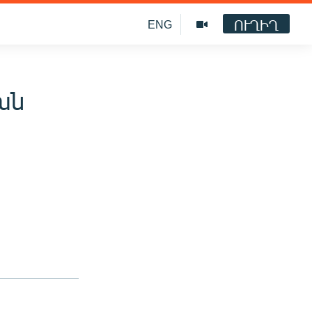
ՈՒՂԻՂ
ENG
խն