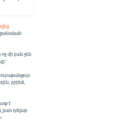
րվեց
եջանական
ոչ մի բան չեն
կը:
Յուրաքանչյուր
են, բրինձ,
ետք է
ը շատ դժվար
: