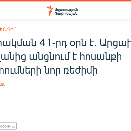
 ԽՆԴԻՐ
ակման 41-րդ օրն է. Արցա
վանից անցնում է հոսանքի
ումների նոր ռեժիմի
յան
oogle-ում