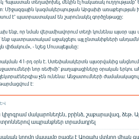
եկ Հայաստան տեղափոխել, մեկին էլ հակառակ ուղղությամբ՝
 Միջազգային կազմակերպության Արցախի առաքելության 
ասում է՝ պատրաստակամ են շարունակել գործընթացը:
ախ ենք, որ նման վերամիավորում տեղի կունենա այսօր այս
մ ենք պատրաստակամ աջակցելու այլ ընտանիքների անդամնե
յն վիճակում», - նշեց Մուսայելյանը:
ակման 41-րդ օրն է. Ստեփանակերտն այսօրվանից անցնում
նջատումների նոր ռեժիմի՝ քաղաքացիները օրական երկու ա
էլեկտրաէներգիա չեն ունենա։ Անջատումների ժամանակացու
արմացվում է։
ԱԵՎ
կիլոգրամ մակարոնեղեն, բրինձ, շաքարավազ, ձեթ. 
 կտրոններով ապրանքներ տրամադրել
նական կողմը մասամբ բացել է Արցախ մտնող միակ 