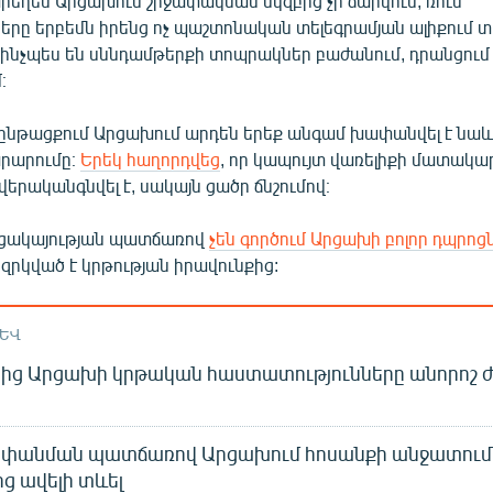
րեղեն Արցախում շրջափակման սկզբից չի ճարվում, ռուս
ը երբեմն իրենց ոչ պաշտոնական տելեգրամյան ալիքում տ
 ինչպես են սննդամթերքի տոպրակներ բաժանում, դրանցում 
։
նթացքում Արցախում արդեն երեք անգամ խափանվել է նա
րարումը։
Երեկ հաղորդվեց
, որ կապույտ վառելիքի մատակա
երականգնվել է, սակայն ցածր ճնշումով։
ացակայության պատճառով
չեն գործում Արցախի բոլոր դպրոց
զրկված է կրթության իրավունքից:
ԱԵՎ
նից Արցախի կրթական հաստատությունները անորոշ
ի
փանման պատճառով Արցախում հոսանքի անջատում
ից ավելի տևել