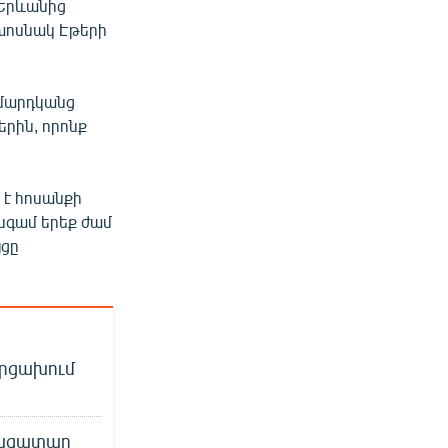
 Երևանից
խոսնակ Էթերի
 մարդկանց
րին, որոնք
 է հոսանքի
նգամ երեք ժամ
յցը
Արցախում
գազատար