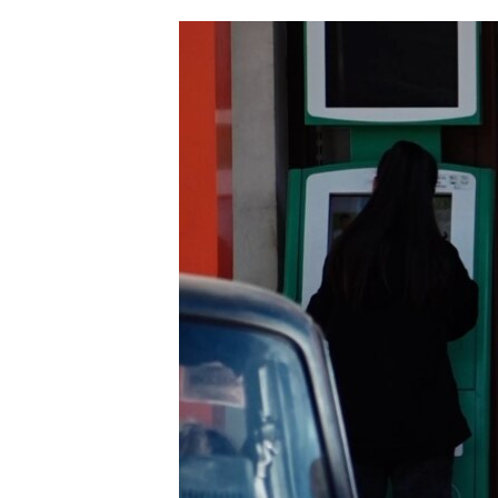
ՄԻՋԱԶԳԱՅԻՆ
ՄՇԱԿՈՒՅԹ
ՍՊՈՐՏ
ՄԵԿՆԱԲԱՆՈՒԹՅՈՒՆ
ՏՏ ԵՒ ԻՆՏԵՐՆԵՏ
ԿՈՐՈՆԱՎԻՐՈՒՍ
ԱՐԽԻՎ
ՏԵՍԱՆՅՈՒԹԵՐ
ԲԱՆԱՎԵՃ
ՁԳՏԵԼՈՎ ԼԱՎԱԳՈՒՅՆԻՆ
ՓՈԴՔԱՍԹ