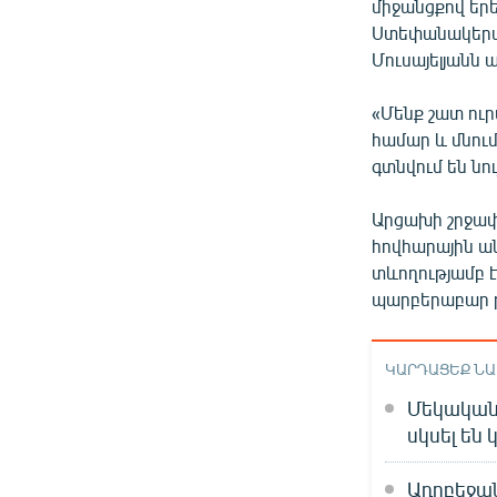
միջանցքով եր
Ստեփանակերտ։
Մուսայելյանն 
«Մենք շատ ուր
համար և մնու
գտնվում են նու
Արցախի շրջափ
հովհարային ա
տևողությամբ 
պարբերաբար թ
ԿԱՐԴԱՑԵՔ Ն
Մեկական 
սկսել են
Ադրբեջա