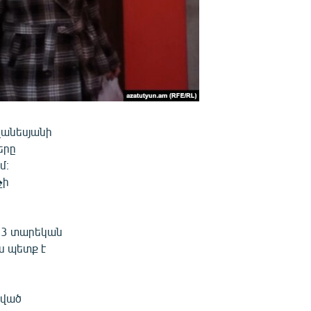
վանեսյանի
երը
մ։
չի
 13 տարեկան
ս պետք է
կված