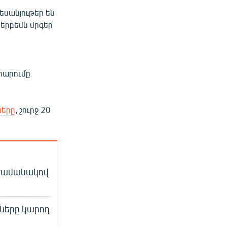
եսանյութեր են
երբեմն մրգեր
և
րարումը
ները
, շուրջ 20
 ժամանակով
ները կարող