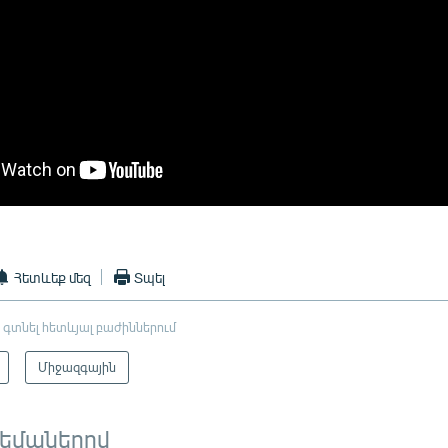
Հետևեք մեզ
Տպել
 գտնել հետևյալ բաժիններում
Միջազգային
թեմաներով