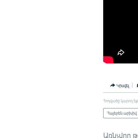
Կիսվել
Հոդվածը կարող եք
Հայերեն արխիվ
Առնչվող 