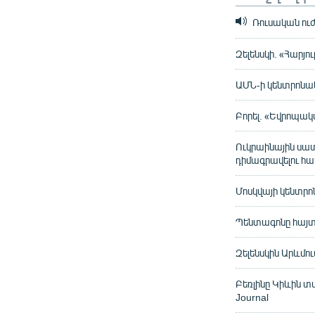
Ռուսական ուժ
Զելենսկի. «Հարյու
ԱՄՆ-ի կենտրոնա
Բորել. «Եվրոպակ
Ուկրաինային սատ
դիմագրավելու հ
Մոսկվայի կենտրո
Պենտագոնը հայտա
Զելենսկին Արևմո
Բեռլինը Կիևին տ
Journal