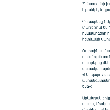
Պենտագոնի խո
է թանկ է, և դ
Փոխարենը Ուկր
փաթեթում են 
հմակարգերի հ
հետևակի մար
Ուկրաինայի նա
արևմտյան տան
տարրերից մեկ
մատակարարման
«Լեոպարդ» տան
անհանգստանու
ենք»։
Արևմտյան երկր
տալիս, Մոսկվա
մասին տեղեկու