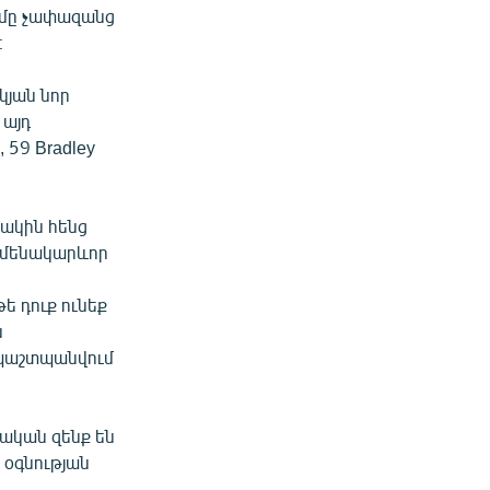
ւմը չափազանց
։
կյան նոր
 այդ
59 Bradley
նակին հենց
ամենակարևոր
ե դուք ունեք
ն
 պաշտպանվում
նական զենք են
 օգնության