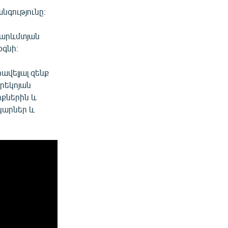
գությունը։
 արևմտյան
օգնի։
ավելյալ զենք
երեկոյան
իքներին և
կարներ և