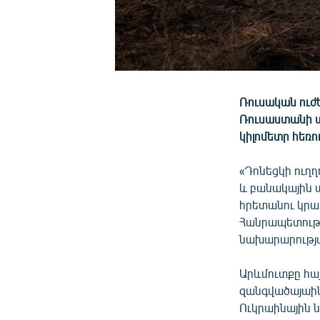
Ռուսական ուժե
Ռուսաստանի պ
կիլոմետր հեռո
«Դոնեցկի ուղ
և բանակային 
հրետանու կրա
Հանրապետությ
նախարարությա
Արևմուտքը հայ
զանգվածայաին
Ուկրաինային 