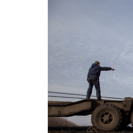
ՄԻՋԱԶԳԱՅԻՆ
ՄՇԱԿՈՒՅԹ
ՍՊՈՐՏ
ՄԵԿՆԱԲԱՆՈՒԹՅՈՒՆ
ՏՏ ԵՒ ԻՆՏԵՐՆԵՏ
ԿՈՐՈՆԱՎԻՐՈՒՍ
ԱՐԽԻՎ
ՏԵՍԱՆՅՈՒԹԵՐ
ԲԱՆԱՎԵՃ
ՁԳՏԵԼՈՎ ԼԱՎԱԳՈՒՅՆԻՆ
ՓՈԴՔԱՍԹ