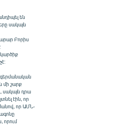
անդիպել են
երը սակայն
խարար Բորիս
է
 կարծիք
չէ։
ն գերմանական
ն մի շարք
, սակայն դրա
տնել էին, որ
մանով, որ ԱՄՆ-
տագոնը
, որում