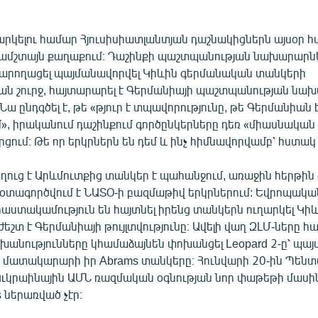
արկելու համար Հյուսիսիատլանտյան դաշնակիցներն այսօր հ
ամշտայն քաղաքում։ Դաշինքի պաշտպանության նախարարն
ն կարողացել պայմանավորվել Կիևին գերմանական տանկերի
 շուրջ, հայտարարել է Գերմանիայի պաշտպանության նա
Նա ընդգծել է, թե «թյուր է տպավորությունը, թե Գերմանիան 
», իրականում դաշինքում գործընկերները դեռ «միասնական
րցում։ Թե որ երկրներն են դեմ և ինչ հիմնավորվամբ՝ հստակ 
ղուց է Արևմուտքից տանկեր է պահանջում, առաջին հերթի
ն օտագործվում է ՆԱՏՕ-ի բազմաթիվ երկրներում: Եվրոպակա
աստակամություն են հայտնել իրենց տանկերն ուղարկել Կիև
շտ է Գերմանիայի թույլտվությունը։ Ավելի վաղ ԶԼՄ-ները հայ
խանությունները կհամաձայնեն փոխանցել Leopard 2-ը՝ պայ
ն մատակարարի իր Abrams տանկերը։ Հունվարի 20-ին Պեն
ւկրաինային ԱՄՆ ռազմական օգնության նոր փաթեթի մասին
 ներառված չէր։