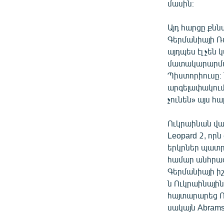
մասին։
Այդ հարցը քնն
Գերմանիայի Ռ
այդպես էլ չե
մատակարարման
Պիստորիուսը։ 
արգելափակում
չունեն» այս հա
Ուկրաինան վա
Leopard 2, որ
երկրներ պատր
համար անհրաժե
Գերմանիայի իշ
ն Ուկրաինայի
հայտարարեց Ո
սակայն Abrams