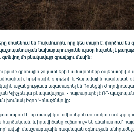
րը մոտենում են Բախմուտին, որը կես տարի է, փորձում են գ
աշտպանության նախարարությունն այսօր հայտնել է քաղաք
ւ գտնվող մի բնակավայր գրավելու մասին։
ղությամբ գրոհային ջոկատների կամավորները օպերատիվ
ավիացիայի, հրթիռային զորքերի և Հարավային ռազմական օ
կային աջակցությամբ ազատագրել են Դոնեցկի Ժողովրդակ
ան Կլիշչեևկա բնակավայրը», - հայտարարել է ՌԴ պաշտպան
ն խոսնակ Իգոր Կոնաշենկովը:
տարարում է, որ առաջիկա ամիսներին ռուսական ուժերը դիմ
 հարձակման, և իրավիճակը «վճռորոշ» են գնահատում՝ հայ
նոր՝ ավելի մասշտաբայաին ռազմական օգնության անհրաժեշ