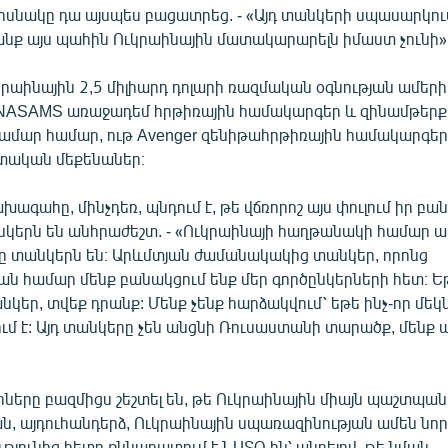
սնակը դա այսպես բացատրեց. - «Այդ տանկերի սպասարկո
րանք այս պահին Ուկրաինային մատակարարելն իմաստ չունի»
աինային 2,5 միլիարդ դոլարի ռազմական օգնության ամերի
NASAMS առաջադեմ հրթիռային համակարգեր և զինամթերք
ամար համար, ութ Avenger զենիթահրթիռային համակարգեր, 
տական մեքենաներ։
խագահը, մինչդեռ, պնդում է, թե վճռորոշ այս փուլում իր բա
կերն են անհրաժեշտ. - «Ուկրաինայի հաղթանակի համար 
ը տանկերն են։ Արևմտյան ժամանակակից տանկեր, որոնց
 համար մենք բանակցում ենք մեր գործընկերների հետ։ Եթ
կեր, տվեք դրանք: Մենք չենք հարձակվում՝ եթե ինչ-որ մեկ
մ է: Այդ տանկերը չեն անցնի Ռուսաստանի տարածք, մենք
ները բազմիցս շեշտել են, թե Ուկրաինային միայն պաշտպա
ն, այդուհանդերձ, Ուկրաինային սպառազինության ամեն նոր
թյունից հետո քննադատում է ՆԱՏՕ-ին՝ պնդելով, թե նման