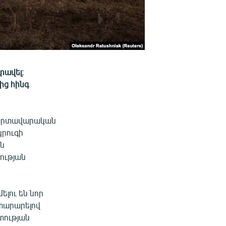
րավել։
ից հինգ
-մարտավարական
կրուգի
ան
ության
ելու են նոր
տարարելով
տության