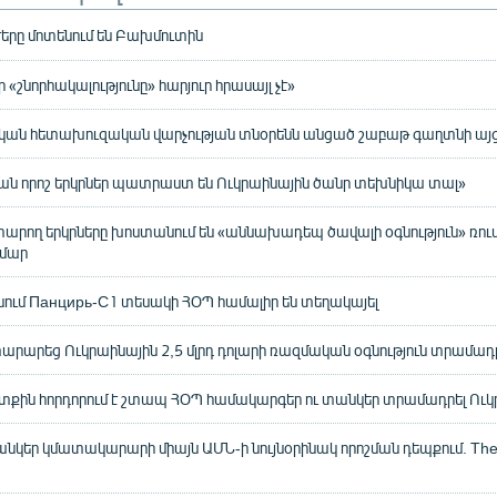
երը մոտենում են Բախմուտին
ր «շնորհակալությունը» հարյուր հրասայլ չէ»
կան հետախուզական վարչության տնօրենն անցած շաբաթ գաղտնի այցով
ան որոշ երկրներ պատրաստ են Ուկրաինային ծանր տեխնիկա տալ»
արող երկրները խոստանում են «աննախադեպ ծավալի օգնություն» ռու
ամար
նում Панцирь-С1 տեսակի ՀՕՊ համալիր են տեղակայել
րարեց Ուկրաինային 2,5 մլրդ դոլարի ռազմական օգնություն տրամադր
ւտքին հորդորում է շտապ ՀՕՊ համակարգեր ու տանկեր տրամադրել Ու
անկեր կմատակարարի միայն ԱՄՆ-ի նույնօրինակ որոշման դեպքում. The 