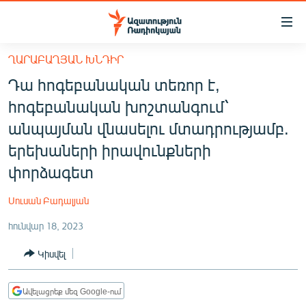
Մատչելիության
հղումներ
Անցնել
ՂԱՐԱԲԱՂՅԱՆ ԽՆԴԻՐ
հիմնական
ԱԶԱՏՈՒԹՅՈՒՆ TV
Դա հոգեբանական տեռոր է,
բովանդակությանը
ՀԱՅԱՍՏԱՆ
Անցնել
հոգեբանական խոշտանգում՝
հիմնական
ՔԱՂԱՔԱԿԱՆ
անպայման վնասելու մտադրությամբ.
մենյուին
ԸՆՏՐՈՒԹՅՈՒՆՆԵՐ 2026
երեխաների իրավունքների
Որոնում
փորձագետ
ԻՐԱՎՈՒՆՔ
ՀԱՍԱՐԱԿՈՒԹՅՈՒՆ
Սուսան Բադալյան
ՏՆՏԵՍՈՒԹՅՈՒՆ
հունվար 18, 2023
ՂԱՐԱԲԱՂ
Կիսվել
ՊԱՏԵՐԱԶՄԻ 6 ՇԱԲԱԹՆԵՐԸ
ՏԱՐԱԾԱՇՐՋԱՆ
Ավելացրեք մեզ Google-ում