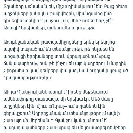
Տղաները առնական են, միշտ դիմակայում են։ Բայց հետո
աղջիկները իսկույն սթափվեցին, միանգամից ինձ
դիմեցին՝ տիկին Գյանջումյան, մենք ուժեղ ենք, չէ՞։
Ասացի՝ երեխաներ, ամենուժեղը դուք եք»։
Ադրբեջանական լրատվամիջոցները երեկ երեկոյից
ակտիվ տարածում են տեսանյութեր, թե ինչպես են
արցախցի երեխաները տուն վերադառնում «բաց
ճանապարհով», իսկ թե ինչու են այդ կադրերում մարդիկ
շփոթահար կամ դեմքերը փակած, կամ ուղղակի կռացած
՝ բացատրություն չկա։
Աիդա Գյանջումյանն ասում է՝ իրենց մեքենայում
ամենափոքրը տասնամյա մի երեխա էր։ Մեծ մասը
աղջիկներ էին, մյուս «Ուրալ»-ում տղաներն էին
գերակշռում։ Ադրբեջանական տեսանյութերում ավելի
շատ այդ մի մեքենան է։ Գյանջումյանը պնդում է՝
խաղաղապահները շատ արագ են մեկուսացրել դեմքերը