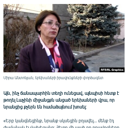
ՄԻՋԱԶԳԱՅԻՆ
ՄՇԱԿՈՒՅԹ
ՍՊՈՐՏ
ՄԵԿՆԱԲԱՆՈՒԹՅՈՒՆ
ՏՏ ԵՒ ԻՆՏԵՐՆԵՏ
ԿՈՐՈՆԱՎԻՐՈՒՍ
ԱՐԽԻՎ
ՏԵՍԱՆՅՈՒԹԵՐ
Միրա Անտոնյան, երեխաների իրավունքների փորձագետ
ԲԱՆԱՎԵՃ
Այն, ինչ ճանապարհին տեղի ունեցավ, այնպիսի հետք է
ՁԳՏԵԼՈՎ ԼԱՎԱԳՈՒՅՆԻՆ
թողել Լաչինի միջանցքն անցած երեխաների վրա, որ
նրանցից քչերն են համաձայնում խոսել։
ՓՈԴՔԱՍԹ
«Երբ կանգնեցինք, նրանք սկսեցին բղավել... մենք էդ
Հայերեն
ժամանակ էլ վախեցանք։ Հետո մի պահ որ բղավոցները