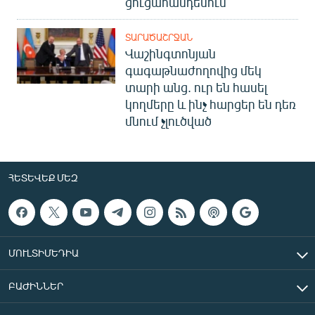
ցուցահանդեսում
ՏԱՐԱԾԱՇՐՋԱՆ
Վաշինգտոնյան
գագաթնաժողովից մեկ
տարի անց. ուր են հասել
կողմերը և ինչ հարցեր են դեռ
մնում չլուծված
ՀԵՏԵՎԵՔ ՄԵԶ
ՄՈՒԼՏԻՄԵԴԻԱ
ԲԱԺԻՆՆԵՐ