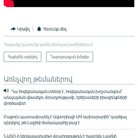
Կիսվել
Հետևեք մեզ
Հոդվածը կարող եք գտնել հետևյալ բաժիններում
Հայերեն արխիվ
Ղարաբաղյան խնդիր
Առնչվող թեմաներով
Դա հոգեբանական տեռոր է, հոգեբանական խոշտանգում՝
անպայման վնասելու մտադրությամբ. երեխաների իրավունքների
փորձագետ
Բաքուն պատասխանել է Ավստրիայի ԱԳ նախարարին՝ դարձյալ
պնդելով, թե Լաչինի ճանապարհը բաց է
ՆԱՏՕ-ի ներկայացուցիչը մտահոգություն է հայտնել Լաչինի