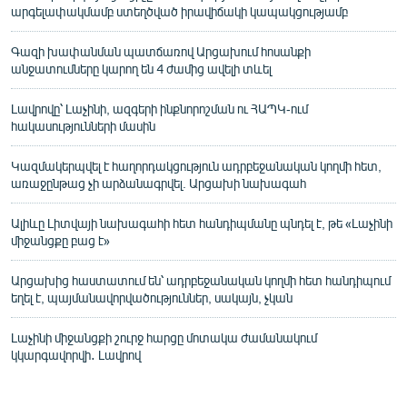
արգելափակմամբ ստեղծված իրավիճակի կապակցությամբ
Գազի խափանման պատճառով Արցախում հոսանքի
անջատումները կարող են 4 ժամից ավելի տևել
Լավրովը՝ Լաչինի, ազգերի ինքնորոշման ու ՀԱՊԿ-ում
հակասությունների մասին
Կազմակերպվել է հաղորդակցություն ադրբեջանական կողմի հետ,
առաջընթաց չի արձանագրվել. Արցախի նախագահ
Ալիևը Լիտվայի նախագահի հետ հանդիպմանը պնդել է, թե «Լաչինի
միջանցքը բաց է»
Արցախից հաստատում են՝ ադրբեջանական կողմի հետ հանդիպում
եղել է, պայմանավորվածություններ, սակայն, չկան
Լաչինի միջանցքի շուրջ հարցը մոտակա ժամանակում
կկարգավորվի․ Լավրով