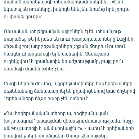
փակած ադրբեջանցի տեսախցիկավորներին. - «Երբ
նկատել են ռուսները, իսկույն եկել են, նրանց հրել դուրս
ու փակել դուռը»։
Ռուսական տելեգրամյան ալիքներն էլ են տեսանյութ
տարածել, թե ինչպես են ռուս խաղաղապահները Լաչինի
միջանցքով ադրբեջանցիների շղթան ճեղքում ու տուն
հասցնում արցախցի երեխաներին։ Տեսաշարն
ուղեկցվում է դրամատիկ երաժշտությամբ, բայց բուն
դրամայի մասին ոչինչ չկա։
Բացի ներխուժումից, ադրբեջանցիները հայ երեխաների
մեքենաները ճանապարհել են բղավոցներով կամ ճիչերով
՝ երեխաները ճիշտ բառը չեն գտնում։
«Դա հոգեբանական տեռոր ա, հոգեբանական
խոշտանգում՝ անպայման վնասելու մտադրությամբ, ինչը
անթույլատրելի է, անմարդկային է», - ասում է երեխաների
իրավունքների փորձագետ Միրա Անտոնյանը։