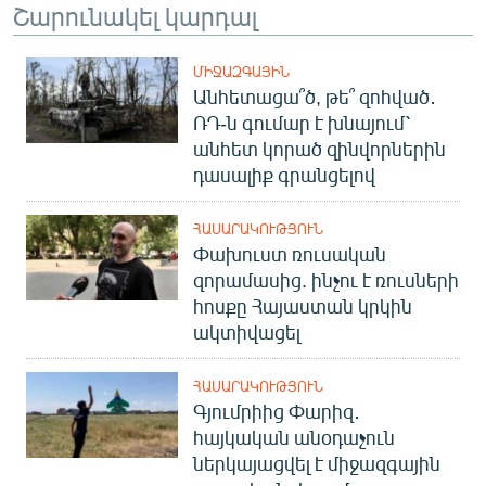
Շարունակել կարդալ
ՄԻՋԱԶԳԱՅԻՆ
Անհետացա՞ծ, թե՞ զոհված․
ՌԴ-ն գումար է խնայում՝
անհետ կորած զինվորներին
դասալիք գրանցելով
ՀԱՍԱՐԱԿՈՒԹՅՈՒՆ
Փախուստ ռուսական
զորամասից. ինչու է ռուսների
հոսքը Հայաստան կրկին
ակտիվացել
ՀԱՍԱՐԱԿՈՒԹՅՈՒՆ
Գյումրիից Փարիզ․
հայկական անօդաչուն
ներկայացվել է միջազգային