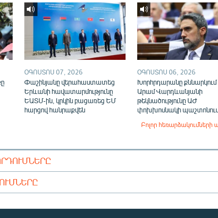
ՕԳՈՍՏՈՍ 07, 2026
ՕԳՈՍՏՈՍ 06, 2026
քը
Փաշինյանը վերահաստատեց
Խորհրդարանը քննարկում 
Երևանի հավատարմությունը
Արամ Վարդևանյանի
ԵԱՏՄ-ին, կրկին բացառեց ԵՄ
թեկնածությունը ԱԺ
հարցով հանրաքվեն
փոխխոսնակի պաշտոնու
Բոլոր հեռարձակումների 
ՈՐԴՈՒՄՆԵՐԸ
ԴՈՒՄՆԵՐԸ