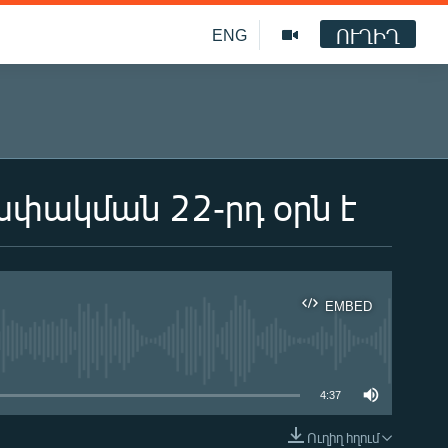
ՈՒՂԻՂ
ENG
ափակման 22-րդ օրն է
EMBED
ble
4:37
Ուղիղ հղում