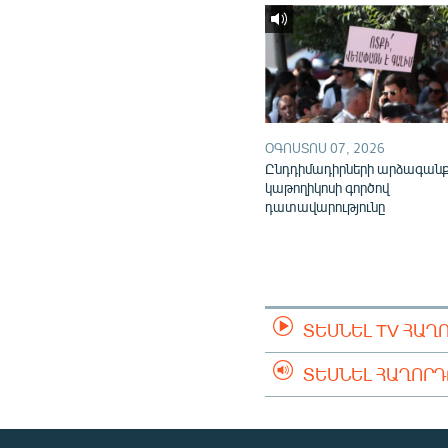
ՕԳՈՍՏՈՍ 07, 2026
Ընդդիմադիրների արձագան
կաթողիկոսի գործով
դատավարությունը
ՏԵՍՆԵԼ TV ՀԱՂ
ՏԵՍՆԵԼ ՀԱՂՈՐ