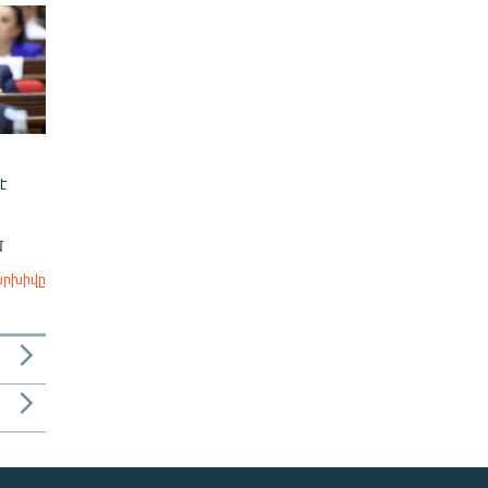
է
մ
արխիվը