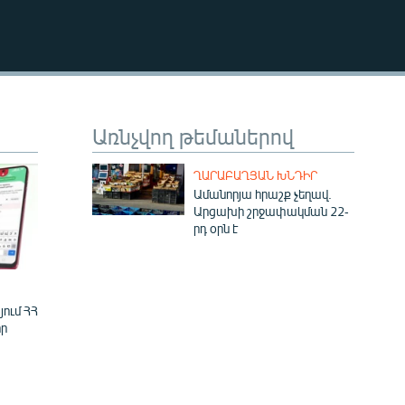
EMBED
Առնչվող թեմաներով
ՂԱՐԱԲԱՂՅԱՆ ԽՆԴԻՐ
Ամանորյա հրաշք չեղավ.
Արցախի շրջափակման 22-
րդ օրն է
ում ՀՀ
ր