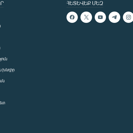
Ր
ՀԵՏԵՎԵՔ ՄԵԶ
ն
ն
յուն
 խնդիր
ան
նետ