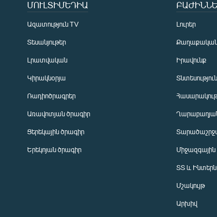
ՄՈՒԼՏԻՄԵԴԻԱ
ԲԱԺԻՆՆԵ
Ազատություն TV
Լուրեր
Տեսանյութեր
Քաղաքակա
Լրատվական
Իրավունք
Կիրակնօրյա
Տնտեսությու
Ռադիոծրագրեր
Հասարակութ
Առավոտյան ծրագիր
Ղարաբաղյան
Ցերեկային ծրագիր
Տարածաշրջ
Հայերեն
Երեկոյան ծրագիր
Միջազգային
English
ՏՏ և Ինտեր
Русский
Մշակույթ
ՀԵՏԵՎԵՔ ՄԵԶ
Արխիվ