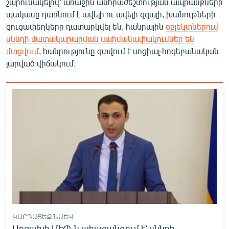
շարունակելով՝ առաջին անհրաժեշտության ապրանքների
English
պակասը դառնում է ավելի ու ավելի զգալի, խանութների
ցուցափեղկերը դատարկվել են, հանրային
օբյեկտներում
Русский
սննդի մատակարարման սահմանափակումներ են
մտցվում
, հանրությունը գտվում է սոցիալ-հոգեբանական
ՀԵՏԵՎԵՔ ՄԵԶ
լարված վիճակում։
«Ազատության» բոլոր կայքերը
ԿԱՐԴԱՑԵՔ ՆԱԵՎ
Արցախի ՄԻՊ-ն ահազանգում է՝ սննդի