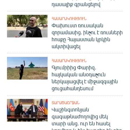
դասալիք գրանցելով
ՀԱՍԱՐԱԿՈՒԹՅՈՒՆ
Փախուստ ռուսական
զորամասից. ինչու է ռուսների
հոսքը Հայաստան կրկին
ակտիվացել
ՀԱՍԱՐԱԿՈՒԹՅՈՒՆ
Գյումրիից Փարիզ․
հայկական անօդաչուն
ներկայացվել է միջազգային
ցուցահանդեսում
ՏԱՐԱԾԱՇՐՋԱՆ
Վաշինգտոնյան
գագաթնաժողովից մեկ
տարի անց. ուր են հասել