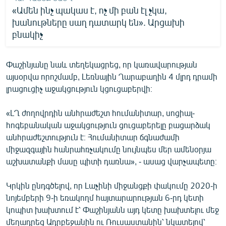
«Ամեն ինչ պակաս է, ոչ մի բան էլ չկա,
խանութները սաղ դատարկ են». Արցախի
բնակիչ
Փաշինյանը նաև տեղեկացրեց, որ կառավարության
այսօրվա որոշմամբ, Լեռնային Ղարաբաղին 4 մլրդ դրամի
լրացուցիչ աջակցություն կցուցաբերվի։
«ԼՂ ժողովրդին անհրաժեշտ հումանիտար, սոցիալ-
հոգեբանական աջակցություն ցուցաբերելը բացարձակ
անհրաժեշտություն է։ Հումանիտար ճգնաժամի
միջազգային հանրահռչակումը նույնպես մեր ամենօրյա
աշխատանքի մասը պիտի դառնա», - ասաց վարչապետը։
Կրկին ընդգծելով, որ Լաչինի միջանցքի փակումը 2020-ի
նոյեմբերի 9-ի եռակողմ հայտարարության 6-րդ կետի
կոպիտ խախտում է՝ Փաշինյանն այդ կետը խախտելու մեջ
մեղադրեց Ադրբեջանին ու Ռուսաստանին՝ նկատելով՝