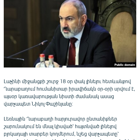
ՄԻՋԱԶԳԱՅԻՆ
ՄՇԱԿՈՒՅԹ
ՍՊՈՐՏ
ՄԵԿՆԱԲԱՆՈՒԹՅՈՒՆ
ՏՏ ԵՒ ԻՆՏԵՐՆԵՏ
ԿՈՐՈՆԱՎԻՐՈՒՍ
ԱՐԽԻՎ
Լաչինի միջանցքի շուրջ 18 օր փակ լինելու հետևանքով
ՏԵՍԱՆՅՈՒԹԵՐ
Ղարաբաղում հումանիտար իրավիճակն օր-օրի սրվում է,
ԲԱՆԱՎԵՃ
այսօր կառավարության նիստի ժամանակ ասաց
վարչապետ Նիկոլ Փաշինյանը։
ՁԳՏԵԼՈՎ ԼԱՎԱԳՈՒՅՆԻՆ
ՓՈԴՔԱՍԹ
Լեռնային Ղարաբաղի հարյուրավոր ընտանիքներ
շարունակում են մնալ կիսված՝ հայտնված լինելով
բլոկադայի տարբեր կողմերում, նշեց վարչապետը՝
Հայերեն