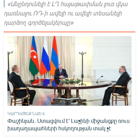
«Անընդունելի է ԼՂ հայաթափման լուռ վկա
դառնալու ՌԴ-ի ավելի ու ավելի տեսանելի
դարձող գործելակերպը»
ԿԱՐԴԱՑԵՔ ՆԱԵՎ
Փաշինյան․ Ստացվում է՝ Լաչինի միջանցքը ռուս
խաղաղապահների հսկողության տակ չէ