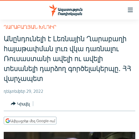
Մատչելիության
հղումներ
Անցնել
ՂԱՐԱԲԱՂՅԱՆ ԽՆԴԻՐ
հիմնական
ԱԶԱՏՈՒԹՅՈՒՆ TV
Անընդունելի է Լեռնային Ղարաբաղի
բովանդակությանը
ՀԱՅԱՍՏԱՆ
Անցնել
հայաթափման լուռ վկա դառնալու
հիմնական
ՔԱՂԱՔԱԿԱՆ
Ռուսաստանի ավելի ու ավելի
մենյուին
ԸՆՏՐՈՒԹՅՈՒՆՆԵՐ 2026
տեսանելի դարձող գործելակերպը. ՀՀ
Որոնում
վարչապետ
ԻՐԱՎՈՒՆՔ
ՀԱՍԱՐԱԿՈՒԹՅՈՒՆ
դեկտեմբեր 29, 2022
ՏՆՏԵՍՈՒԹՅՈՒՆ
Կիսվել
ՂԱՐԱԲԱՂ
Ավելացրեք մեզ Google-ում
ՊԱՏԵՐԱԶՄԻ 6 ՇԱԲԱԹՆԵՐԸ
ՏԱՐԱԾԱՇՐՋԱՆ