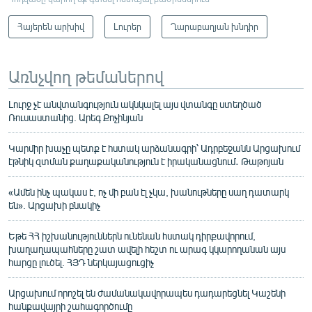
Հայերեն արխիվ
Լուրեր
Ղարաբաղյան խնդիր
Առնչվող թեմաներով
Լուրջ չէ անվտանգություն ակնկալել այս վտանգը ստեղծած
Ռուսաստանից. Արեգ Քոչինյան
Կարմիր խաչը պետք է հստակ արձանագրի՝ Ադրբեջանն Արցախում
էթնիկ զտման քաղաքականություն է իրականացնում․ Թաթոյան
«Ամեն ինչ պակաս է, ոչ մի բան էլ չկա, խանութները սաղ դատարկ
են». Արցախի բնակիչ
Եթե ՀՀ իշխանություններն ունենան հստակ դիրքավորում,
խաղաղապահները շատ ավելի հեշտ ու արագ կկարողանան այս
հարցը լուծել. ՀՅԴ ներկայացուցիչ
Արցախում որոշել են ժամանակավորապես դադարեցնել Կաշենի
հանքավայրի շահագործումը