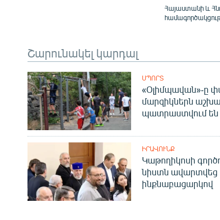
Հայաստանի և Հ
համագործակցութ
Շարունակել կարդալ
ՍՊՈՐՏ
«Օլիմպավան»-ը փ
մարզիկներն աշխա
պատրաստվում են 
ԻՐԱՎՈՒՆՔ
Կաթողիկոսի գոր
նիստն ավարտվեց
ինքնաբացարկով