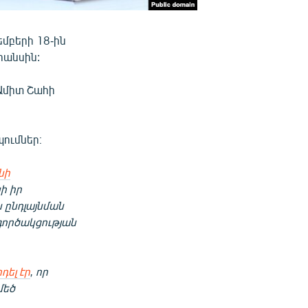
մբերի 18-ին
րանսին:
 Ամիտ Շահի
ումներ։
նի
ի իր
 ընդլայնման
գործակցության
դել էր
, որ
մեծ