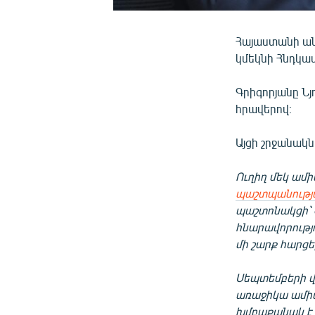
Հայաստանի ան
կմեկնի Հնդկաս
Գրիգորյանը Նյ
հրավերով։
Այցի շրջանակ
Ուղիղ մեկ ամ
պաշտպանությ
պաշտոնակցի՝ 
հնարավորությ
մի շարք հարցե
Սեպտեմբերի վ
առաջիկա ամիս
խմբաքանակ է 