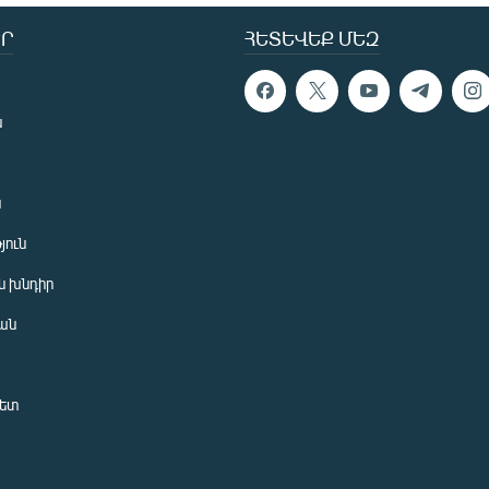
Ր
ՀԵՏԵՎԵՔ ՄԵԶ
ն
ն
յուն
 խնդիր
ան
նետ