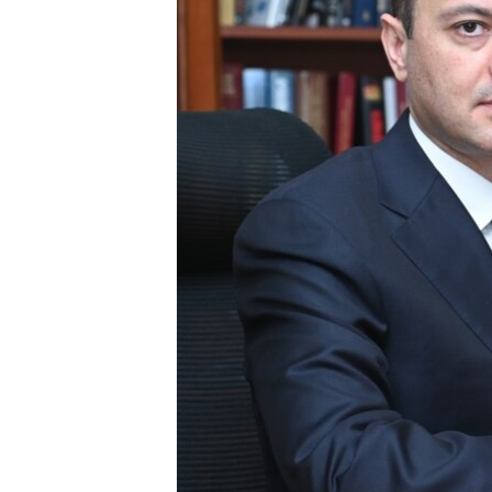
ՄԻՋԱԶԳԱՅԻՆ
ՄՇԱԿՈՒՅԹ
ՍՊՈՐՏ
ՄԵԿՆԱԲԱՆՈՒԹՅՈՒՆ
ՏՏ ԵՒ ԻՆՏԵՐՆԵՏ
ԿՈՐՈՆԱՎԻՐՈՒՍ
ԱՐԽԻՎ
ՏԵՍԱՆՅՈՒԹԵՐ
ԲԱՆԱՎԵՃ
ՁԳՏԵԼՈՎ ԼԱՎԱԳՈՒՅՆԻՆ
ՓՈԴՔԱՍԹ