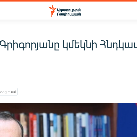
 Գրիգորյանը կմեկնի Հնդկ
oogle-ում