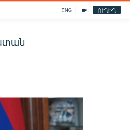
ՈՒՂԻՂ
ENG
աստան