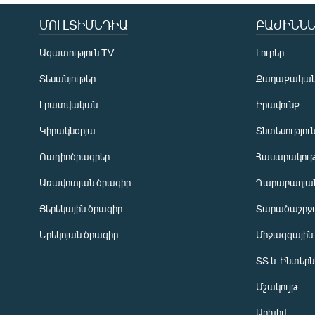
ՄՈՒԼՏԻՄԵԴԻԱ
ԲԱԺԻՆՆԵ
Ազատություն TV
Լուրեր
Տեսանյութեր
Քաղաքակա
Լրատվական
Իրավունք
Կիրակնօրյա
Տնտեսությու
Ռադիոծրագրեր
Հասարակութ
Առավոտյան ծրագիր
Ղարաբաղյան
Ցերեկային ծրագիր
Տարածաշրջ
Հայերեն
Երեկոյան ծրագիր
Միջազգային
English
ՏՏ և Ինտեր
Русский
Մշակույթ
ՀԵՏԵՎԵՔ ՄԵԶ
Արխիվ