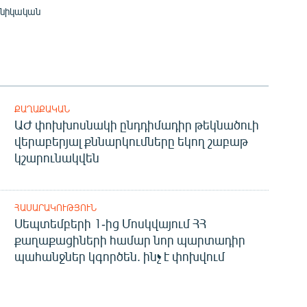
խնիկական
ՔԱՂԱՔԱԿԱՆ
ԱԺ փոխխոսնակի ընդդիմադիր թեկնածուի
վերաբերյալ քննարկումները եկող շաբաթ
կշարունակվեն
ՀԱՍԱՐԱԿՈՒԹՅՈՒՆ
Սեպտեմբերի 1-ից Մոսկվայում ՀՀ
քաղաքացիների համար նոր պարտադիր
պահանջներ կգործեն. ինչ է փոխվում