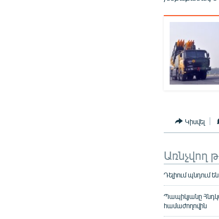
Կիսվել
Առնչվող 
Դելիում պնդում ե
Պապիկյանը Հնդկ
համաժողովին