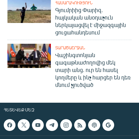
ՀԱՍԱՐԱԿՈՒԹՅՈՒՆ
Գյումրիից Փարիզ․
հայկական անօդաչուն
ներկայացվել է միջազգային
ցուցահանդեսում
ՏԱՐԱԾԱՇՐՋԱՆ
Վաշինգտոնյան
գագաթնաժողովից մեկ
տարի անց. ուր են հասել
կողմերը և ինչ հարցեր են դեռ
մնում չլուծված
ՀԵՏԵՎԵՔ ՄԵԶ