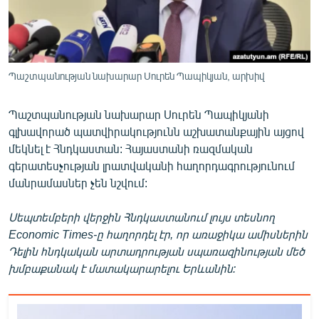
ՄԻՋԱԶԳԱՅԻՆ
ՄՇԱԿՈՒՅԹ
ՍՊՈՐՏ
Պաշտպանության նախարար Սուրեն Պապիկյան, արխիվ
ՄԵԿՆԱԲԱՆՈՒԹՅՈՒՆ
Պաշտպանության նախարար Սուրեն Պապիկյանի
ՏՏ ԵՒ ԻՆՏԵՐՆԵՏ
գլխավորած պատվիրակությունն աշխատանքային այցով
ԿՈՐՈՆԱՎԻՐՈՒՍ
մեկնել է Հնդկաստան: Հայաստանի ռազմական
գերատեսչության լրատվականի հաղորդագրությունում
ԱՐԽԻՎ
մանրամասներ չեն նշվում:
ՏԵՍԱՆՅՈՒԹԵՐ
Սեպտեմբերի վերջին Հնդկաստանում լույս տեսնող
ԲԱՆԱՎԵՃ
Economic Times-ը հաղորդել էր, որ առաջիկա ամիսներին
ՁԳՏԵԼՈՎ ԼԱՎԱԳՈՒՅՆԻՆ
Դելին հնդկական արտադրության սպառազինության մեծ
խմբաքանակ է մատակարարելու Երևանին:
ՓՈԴՔԱՍԹ
Հայերեն