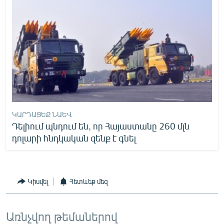
English
Русский
ՀԵՏԵՎԵՔ ՄԵԶ
ԿԱՐԴԱՑԵՔ ՆԱԵՎ
«Ազատության» բոլոր կայքերը
Դելիում պնդում են, որ Հայաստանը 260 մլն
դոլարի հնդկական զենք է գնել
Կիսվել
Հետևեք մեզ
Առնչվող թեմաներով