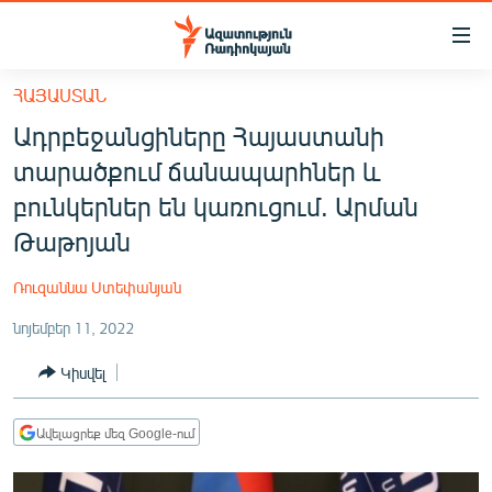
Մատչելիության
հղումներ
Անցնել
ՀԱՅԱՍՏԱՆ
հիմնական
ԱԶԱՏՈՒԹՅՈՒՆ TV
Ադրբեջանցիները Հայաստանի
բովանդակությանը
ՀԱՅԱՍՏԱՆ
Անցնել
տարածքում ճանապարհներ և
հիմնական
ՔԱՂԱՔԱԿԱՆ
բունկերներ են կառուցում. Արման
մենյուին
ԸՆՏՐՈՒԹՅՈՒՆՆԵՐ 2026
Թաթոյան
Որոնում
ԻՐԱՎՈՒՆՔ
Ռուզաննա Ստեփանյան
ՀԱՍԱՐԱԿՈՒԹՅՈՒՆ
նոյեմբեր 11, 2022
ՏՆՏԵՍՈՒԹՅՈՒՆ
Կիսվել
ՂԱՐԱԲԱՂ
ՊԱՏԵՐԱԶՄԻ 6 ՇԱԲԱԹՆԵՐԸ
Ավելացրեք մեզ Google-ում
ՏԱՐԱԾԱՇՐՋԱՆ