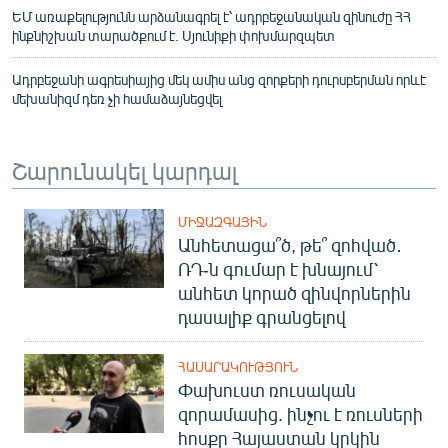
ԵՄ առաքելությունն արձանագրել է՝ ադրբեջանական զինուժը ՀՀ
ինքնիշխան տարածքում է. Սյունիքի փոխմարզպետ
Ադրբեջանի ագրեսիայից մեկ ամիս անց զորքերի դուրսբերման որևէ
մեխանիզմ դեռ չի համաձայնեցվել
Շարունակել կարդալ
ՄԻՋԱԶԳԱՅԻՆ
Անհետացա՞ծ, թե՞ զոհված․
ՌԴ-ն գումար է խնայում՝
անհետ կորած զինվորներին
դասալիք գրանցելով
ՀԱՍԱՐԱԿՈՒԹՅՈՒՆ
Փախուստ ռուսական
զորամասից. ինչու է ռուսների
հոսքը Հայաստան կրկին