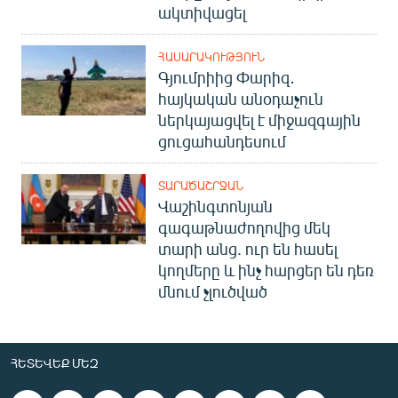
ակտիվացել
ՀԱՍԱՐԱԿՈՒԹՅՈՒՆ
Գյումրիից Փարիզ․
հայկական անօդաչուն
ներկայացվել է միջազգային
ցուցահանդեսում
ՏԱՐԱԾԱՇՐՋԱՆ
Վաշինգտոնյան
գագաթնաժողովից մեկ
տարի անց. ուր են հասել
կողմերը և ինչ հարցեր են դեռ
մնում չլուծված
ՀԵՏԵՎԵՔ ՄԵԶ