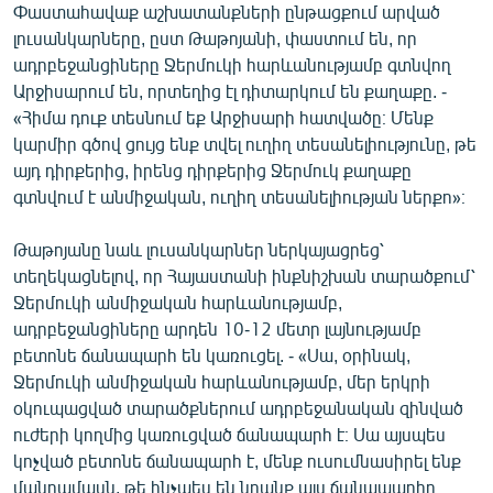
Փաստահավաք աշխատանքների ընթացքում արված
լուսանկարները, ըստ Թաթոյանի, փաստում են, որ
ադրբեջանցիները Ջերմուկի հարևանությամբ գտնվող
Արջիսարում են, որտեղից էլ դիտարկում են քաղաքը. -
«Հիմա դուք տեսնում եք Արջիսարի հատվածը։ Մենք
կարմիր գծով ցույց ենք տվել ուղիղ տեսանելիությունը, թե
այդ դիրքերից, իրենց դիրքերից Ջերմուկ քաղաքը
գտնվում է անմիջական, ուղիղ տեսանելիության ներքո»։
Թաթոյանը նաև լուսանկարներ ներկայացրեց՝
տեղեկացնելով, որ Հայաստանի ինքնիշխան տարածքում՝
Ջերմուկի անմիջական հարևանությամբ,
ադրբեջանցիները արդեն 10-12 մետր լայնությամբ
բետոնե ճանապարհ են կառուցել. - «Սա, օրինակ,
Ջերմուկի անմիջական հարևանությամբ, մեր երկրի
օկուպացված տարածքներում ադրբեջանական զինված
ուժերի կողմից կառուցված ճանապարհ է։ Սա այսպես
կոչված բետոնե ճանապարհ է, մենք ուսումնասիրել ենք
մանրամասն, թե ինչպես են նրանք այս ճանապարհը