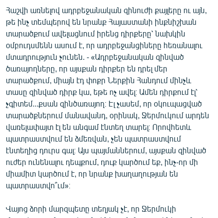
Հաշվի առնելով ադրբեջանական զինուժի քայլերը ու այն,
թե ինչ տեմպերով են նրանք Հայաստանի ինքնիշխան
տարածքում ավելացնում իրենց դիրքերը՝ նախկին
օմբուդսմենն ասում է, որ ադրբեջանցիները հեռանալու
մտադրություն չունեն. - «Ադրբեջանական զինված
ծառայողները, որ այսքան դիրքեր են դրել մեր
տարածքում, միայն էդ փոքր Ներքին Հանդում մինչև
տասը զինված դիրք կա, եթե ոչ ավել։ Ամեն դիրքում էլ՝
չգիտեմ...քսան զինծառայող։ Էլ չասեմ, որ օկուպացված
տարածքներում մանավանդ, օրինակ, Ջերմուկում արդեն
վառելափայտ էլ են անգամ էնտեղ տարել։ Որովհետև
պատրաստվում են ձմեռվան, չեն պատրաստվում
էնտեղից դուրս գալ։ Այս պայմաններում, այսքան զինված
ուժեր ունենալու դեպքում, դուք կարծում եք, ինչ-որ մի
միամիտ կարծում է, որ նրանք խաղաղության են
պատրաստվո՞ւմ»։
Վայոց ձորի մարզպետը տեղյակ չէ, որ Ջերմուկի