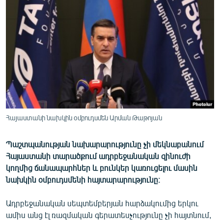
ՄԻՋԱԶԳԱՅԻՆ
ՄՇԱԿՈՒՅԹ
ՍՊՈՐՏ
ՄԵԿՆԱԲԱՆՈՒԹՅՈՒՆ
ՏՏ ԵՒ ԻՆՏԵՐՆԵՏ
ԿՈՐՈՆԱՎԻՐՈՒՍ
ԱՐԽԻՎ
Հայաստանի նախկին օմբուդսմեն Արման Թաթոյան
ՏԵՍԱՆՅՈՒԹԵՐ
Պաշտպանության նախարարությունը չի մեկնաբանում
ԲԱՆԱՎԵՃ
Հայաստանի տարածքում ադրբեջանական զինուժի
ՁԳՏԵԼՈՎ ԼԱՎԱԳՈՒՅՆԻՆ
կողմից ճանապարհներ և բունկեր կառուցելու մասին
նախկին օմբուդսմենի հայտարարությունը։
ՓՈԴՔԱՍԹ
Ադրբեջանական սեպտեմբերյան հարձակումից երկու
Հայերեն
ամիս անց էլ ռազմական գերատեսչությունը չի հայտնում,