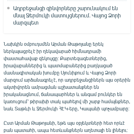
Ադրբեջանցի զինվորները շարունակում են
մնալ Ջերմուկի մատույցներում. Վայոց Ձորի
մարզպետ
Նախկին օմբուդսմեն Արման Թաթոյանը երեկ
ներկայացրել է իր ղեկավարած հիմնադրամի
փաստահավաք զեկույցը։ Քարտեզագետներից,
իրավաբաններից և պատմաբաներից բաղկացած
մասնագիտական խումբը Սյունիքում և Վայոց Ձորի
մարզում արձանագրել է, որ ադրբեջանցիներն այս օրերին
ակտիվորեն ամրացման աշխատանքներ են
իրականացնում, ճանապարհներ և անգամ բունկեր են
կառուցում՝ թիրախի տակ պահելով մի շարք համայնքներ,
նաև Տաթևի և Ջերմուկի ՀԷԿ-երը, Կապանի պոչամբարը։
Ըստ Արման Թաթոյանի, եթե այս օբյեկտների հետ որևէ
բան պատահի, ապա հետևանքներն աղետալի են լինելու։