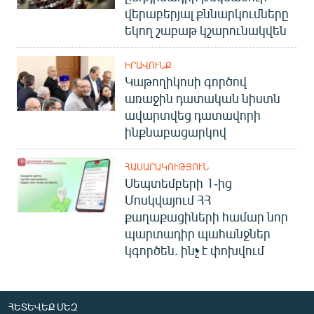
վերաբերյալ քննարկումները
եկող շաբաթ կշարունակվեն
ԻՐԱՎՈՒՆՔ
Կաթողիկոսի գործով
առաջին դատական նիստն
ավարտվեց դատավորի
ինքնաբացարկով
ՀԱՍԱՐԱԿՈՒԹՅՈՒՆ
Սեպտեմբերի 1-ից
Մոսկվայում ՀՀ
քաղաքացիների համար նոր
պարտադիր պահանջներ
կգործեն. ինչ է փոխվում
ՀԵՏԵՎԵՔ ՄԵԶ