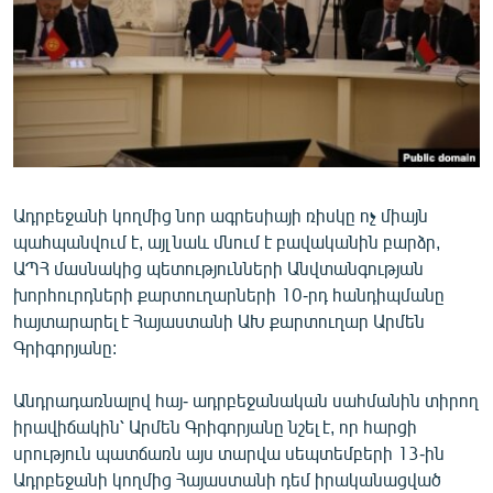
ՄԻՋԱԶԳԱՅԻՆ
ՄՇԱԿՈՒՅԹ
ՍՊՈՐՏ
ՄԵԿՆԱԲԱՆՈՒԹՅՈՒՆ
ՏՏ ԵՒ ԻՆՏԵՐՆԵՏ
Ադրբեջանի կողմից նոր ագրեսիայի ռիսկը ոչ միայն
ԿՈՐՈՆԱՎԻՐՈՒՍ
պահպանվում է, այլ նաև մնում է բավականին բարձր,
ԱՐԽԻՎ
ԱՊՀ մասնակից պետությունների Անվտանգության
խորհուրդների քարտուղարների 10-րդ հանդիպմանը
ՏԵՍԱՆՅՈՒԹԵՐ
հայտարարել է Հայաստանի ԱԽ քարտուղար Արմեն
ԲԱՆԱՎԵՃ
Գրիգորյանը:
ՁԳՏԵԼՈՎ ԼԱՎԱԳՈՒՅՆԻՆ
Անդրադառնալով հայ- ադրբեջանական սահմանին տիրող
ՓՈԴՔԱՍԹ
իրավիճակին՝ Արմեն Գրիգորյանը նշել է, որ հարցի
սրություն պատճառն այս տարվա սեպտեմբերի 13-ին
Հայերեն
Ադրբեջանի կողմից Հայաստանի դեմ իրականացված