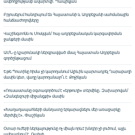
ամբողջությամբ ավարտվի. Պապիկյան
Բրյուսելում հանդիպում են Հայաստանի և Ադրբեջանի սահմանային
հանձնաժողովները
Վաշինգտոնն ու Մոսկվան՝ հայ-ադրբեջանական կարգավորման
ջանքերի մասին
ԱՄՆ-ը կշարունակի ներգրավված մնալ Հայաստան-Ադրբեջան
գործընթացում
Եթե Պուտինը հիմա չի կարողանում Ալիևին պարտադրել Ղարաբաղի
մասին կետ, վաղը կարողանալո՞ւ է. Քոչինյան
«Ռուսաստանը օգտագործում է «երթուղի» տերմինը․ Զախարովան՝
«Զանգեզուրի միջանցքի» մասին
«Խաղաղապահների մանդատը երկարացնելու մեր առաջարկը
մերժվել է»․ Փաշինյան
Օտար ուժերի ներկայությունը ոչ միայն որևէ խնդիր չի լուծում, այլև
ավելացնում է. Ռաիսի