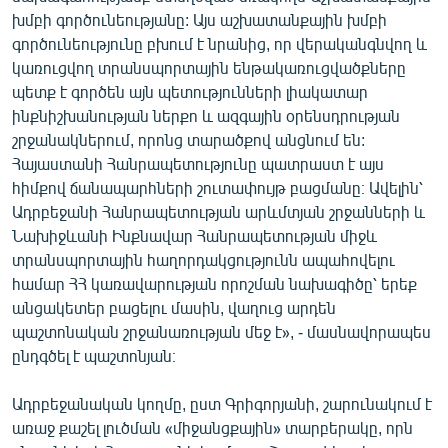
խմբի գործունեությանը: Այս աշխատանքային խմբի
գործունեությունը բխում է նրանից, որ վերականգնվող և
կառուցվող տրանսպորտային ենթակառուցվածքները
պետք է գործեն այն պետությունների լիակատար
ինքնիշխանության ներքո և ազգային օրենսդրության
շրջանակներում, որոնց տարածքով անցնում են:
Հայաստանի Հանրապետությունը պատրաստ է այս
հիմքով ճանապարհների շուտափույթ բացմանը։ Ավելին՝
Ադրբեջանի Հանրապետության արևմտյան շրջանների և
Նախիջևանի Ինքնավար Հանրապետության միջև
տրանսպորտային հաղորդակցությունն ապահովելու
համար ՀՀ կառավարության որոշման նախագիծը՝ երեք
անցակետեր բացելու մասին, վաղուց արդեն
պաշտոնական շրջանառության մեջ է», - մասնավորապես
ընդգծել է պաշտոնյան։
Ադրբեջանական կողմը, ըստ Գրիգորյանի, շարունակում է
առաջ քաշել լուծման «միջանցքային» տարբերակը, որն