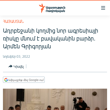
Մատչելիության
հղումներ
Անցնել
ՀԱՅԱՍՏԱՆ
հիմնական
ԱԶԱՏՈՒԹՅՈՒՆ TV
Ադրբեջանի կողմից նոր ագրեսիայի
բովանդակությանը
ՀԱՅԱՍՏԱՆ
Անցնել
ռիսկը մնում է բավականին բարձր.
հիմնական
ՔԱՂԱՔԱԿԱՆ
Արմեն Գրիգորյան
մենյուին
ԸՆՏՐՈՒԹՅՈՒՆՆԵՐ 2026
Որոնում
նոյեմբեր 03, 2022
ԻՐԱՎՈՒՆՔ
Կիսվել
ՀԱՍԱՐԱԿՈՒԹՅՈՒՆ
ՏՆՏԵՍՈՒԹՅՈՒՆ
Ավելացրեք մեզ Google-ում
ՂԱՐԱԲԱՂ
ՊԱՏԵՐԱԶՄԻ 6 ՇԱԲԱԹՆԵՐԸ
ՏԱՐԱԾԱՇՐՋԱՆ