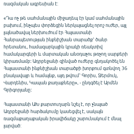
ռազմական ագրեսիան է։
English
Русский
«Դա ոչ թե սահմանային միջադեպ էր կամ սահմանային
բախում, ինչպես փորձեցին ներկայացնել որոշ ուժեր, այլ
լայնածավալ ներխուժում էր Հայաստանի
ՀԵՏԵՎԵՔ ՄԵԶ
Հանրապետության ինքնիշխան տարածք՝ ծանր
հրետանու, համազարկային կրակի ռեակտիվ
համակարգերի և մարտական անօդաչու թռչող սարքերի
կիրառմամբ: Ադրբեջանի զինված ուժերը գնդակոծել են
Հայաստանի ինքնիշխան տարածքի խորքում գտնվող 36
«Ազատության» բոլոր կայքերը
բնակավայր և համայնք, այդ թվում՝ Գորիս, Ջերմուկ,
Վարդենիս, Կապան քաղաքները», - ընդգծել է Արմեն
Գրիգորյանը:
Հայաստանի ԱԽ քարտուղարն նշել է, որ չնայած
Ադրբեջանի հարձակումը կասեցվել է, սակայն
ռազմաքաղաքական իրավիճակը շարունակում է մնալ
լարված։