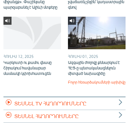
միջանցք». Փաշինյանը
չվաճառել չնչին՝ կադաստրային
պարզաբանել է Ալիևի մտքերը
գնով
ՀՈՒԼԻՍ 12, 2025
ՀՈՒԼԻՍ 01, 2025
Կարկուտի ու քամու վնասը
Ազգային ժողովը քննարկում է
Շիրակում հավանաբար
ՀԷՑ-ը պետականացնելուն
մասնակի կփոխհատուցեն
միտված նախագիծը
Բոլոր հեռարձակումների արխիվը
ՏԵՍՆԵԼ TV ՀԱՂՈՐԴՈՒՄՆԵՐԸ
ՏԵՍՆԵԼ ՀԱՂՈՐԴՈՒՄՆԵՐԸ