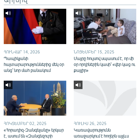
English
Русский
ՀԵՏԵՎԵՔ ՄԵԶ
ՀՈՒՆՎԱՐ 14, 2026
ՆՈՅԵՄԲԵՐ 15, 2025
Պապիկյանի
Մայրը հույսով սպասում է, որ մի
հայտարարություններից մեկ օր
օր որդիներին կասի՝ «վեր կաց ու
անց՝ նոր մահ բանակում
քայլիր»
«Ազատության» բոլոր կայքերը
ՀՈԿՏԵՄԲԵՐ 02, 2025
ՀՈՒԼԻՍ 26, 2025
«Հորադիզ-Զանգելանը» երկար
Կառավարությունն
է, ասում են «Զանգեզուրի
առաջարկում է հողերն այլևս