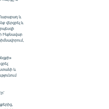
ց Ղարաբաղ և
նք վերցրել և
որպեսզի
նի Ինքնավար
հիմնավորում,
անցքի»
ցրել։
աստանի և
թյունում
էր՝
պքերից,