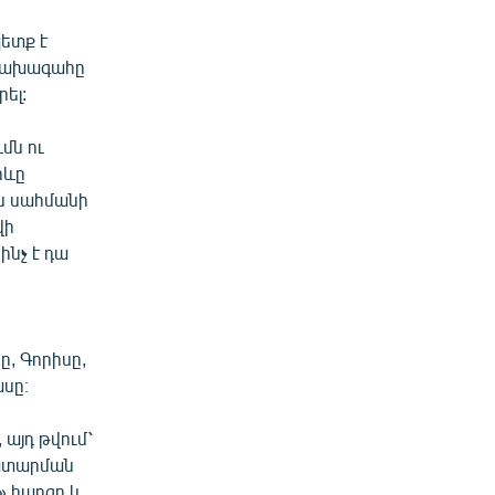
ետք է
 նախագահը
ել:
մն ու
իևը
ն սահմանի
վի
ինչ է դա
, Գորիսը,
ասը։
 այդ թվում՝
կատարման
» հարցը և