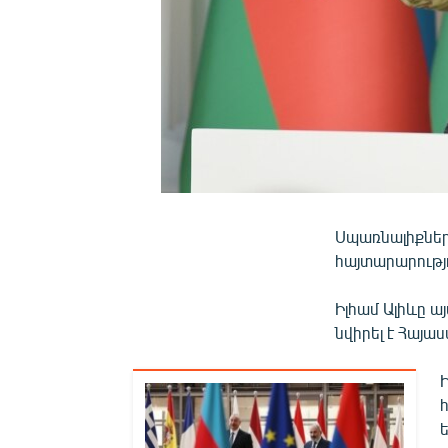
Սպառնալիքներ
հայտարարությ
Իլհամ Ալիևը 
նվիրել է Հայա
ե