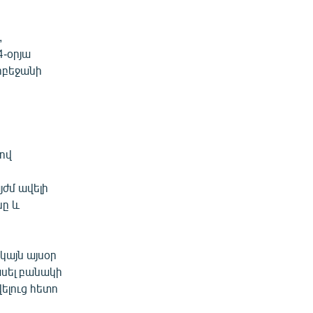
,
4-օրյա
րբեջանի
ով
ժմ ավելի
նը և
կայն այսօր
խսել բանակի
ելուց հետո