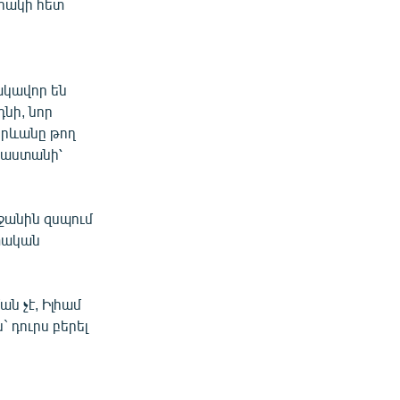
կրակի հետ
ակավոր են
դնի, նոր
Երևանը թող
այաստանի՝
եջանին զսպում
եփական
ն չէ, Իլհամ
 դուրս բերել