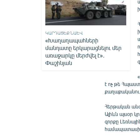
ԿԱՐԴԱՑԵՔ ՆԱԵՎ
«Խաղաղապահների
մանդատը երկարացնելու մեր
առաջարկը մերժվել է»․
Փաշինյան
է ոչ թե Հայաս
քաղաքականութ
Հերթական անգ
Ալիևն այսօր կ
զորքը Լեռնայ
համապատասխան