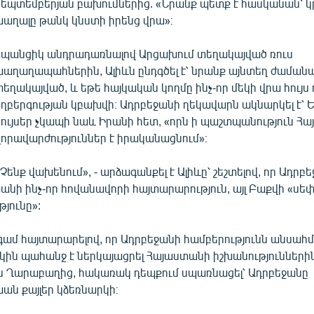
սեպտեմբերյան բախումներից. «Նրանք պետք է հասկանան՝ 
խաղալը թանկ կնստի իրենց վրա»։
Հպանցիկ անդրադառնալով Արցախում տեղակայված ռուս
խաղաղապահներին, Ալիևն ընդգծել է՝ նրանք այնտեղ ժաման
տեղակայված, և եթե հայկական կողմը ինչ-որ մեկի վրա հույս 
ողբերգության կբախվի։ Ադրբեջանի ղեկավարն ակնարկել է՝ 
հույսեր չկապի նաև Իրանի հետ, «որն ի պաշտպանություն Հ
զորավարժություններ է իրականացնում»։
«Չենք վախենում», - արձագանքել է Ալիևը՝ շեշտելով, որ Ադրբ
տանի ինչ-որ հովանավորի հայտարարություն, այլ Բաքվի «ս
յունը»:
ամ հայտարարելով, որ Ադրբեջանի համբերությունն անսահմա
րկին պահանջ է ներկայացրել Հայաստանի իշխանություններին`
ին Ղարաբաղից, հակառակ դեպքում սպառնացել՝ Ադրբեջանը
 քայլեր կձեռնարկի։