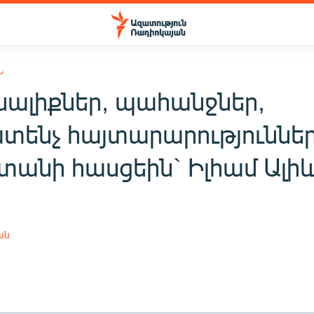
Ն
ալիքներ, պահանջներ,
տենչ հայտարարություննե
տանի հասցեին` Իլհամ Ալի
ց
ան