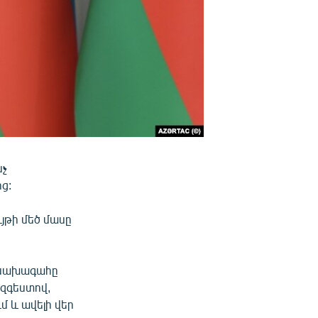
նչ
ց:
յթի մեծ մասը
ի նախագահը
զգեստով,
ւմ և ավելի վեր