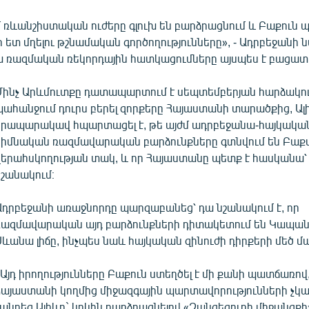
 ռևանշիստական ուժերը գլուխ են բարձրացնում և Բաքուն պ
 ետ մղելու թշնամական գործողությունները», - Ադրբեջանի
 ռազմական ռեկորդային հատկացումները այսպես է բացատր
Մինչ Արևմուտքը դատապարտում է սեպտեմբերյան հարձակու
պահանջում դուրս բերել զորքերը Հայաստանի տարածքից, Ալ
հրապարակավ հպարտացել է, թե այժմ ադրբեջանա-հայկակա
հիմնական ռազմավարական բարձունքները գտնվում են Բաք
վերահսկողության տակ, և որ Հայաստանը պետք է հասկանա՝ 
նշանակում։
Ադրբեջանի առաջնորդը պարզաբանեց՝ դա նշանակում է, որ
ռազմավարական այդ բարձունքների դիտակետում են Կապանը
Սևանա լիճը, ինչպես նաև հայկական զինուժի դիրքերի մեծ մ
«Այդ իրողությունները Բաքուն ստեղծել է մի քանի պատճառով,
Հայաստանի կողմից միջազգային պարտավորությունների չ
պնդեց Ալիևը` կրկին բարձրացնելով «Զանգեզուրի միջանցքի