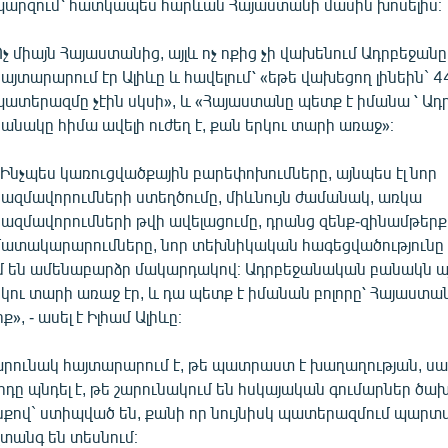
պարզում՝ հատկապես հարևան Հայաստանի մասին խոսելիս։
Ոչ միայն Հայաստանից, այլև ոչ ոքից չի վախենում Ադրբեջանը
հայտարարում էր Ալիևը և հավելում՝ «եթե վախեցող լինեին` 4
պատերազմը չէին սկսի», և «Հայաստանը պետք է իմանա ՝ Ադ
բանակը հիմա ավելի ուժեղ է, քան երկու տարի առաջ»։
«Ինչպես կառուցվածքային բարեփոխումները, այնպես էլ նոր
կազմավորումների ստեղծումը, միևնույն ժամանակ, առկա
կազմավորումների թվի ավելացումը, դրանց զենք-զինամթերք
մատակարարումները, նոր տեխնիկական հագեցվածությունը
 են ամենաբարձր մակարդակով։ Ադրբեջանական բանակն այ
երկու տարի առաջ էր, և դա պետք է իմանան բոլորը՝ Հայաստա
ք», - ասել է Իլհամ Ալիևը։
արունակ հայտարարում է, թե պատրաստ է խաղաղության, սա
դը պնդել է, թե շարունակում են հսկայական գումարներ ծա
սքով` ստիպված են, քանի որ նույնիսկ պատերազմում պարտվ
տանգ են տեսնում։