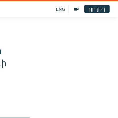
ՈՒՂԻՂ
ENG
ր
ևի