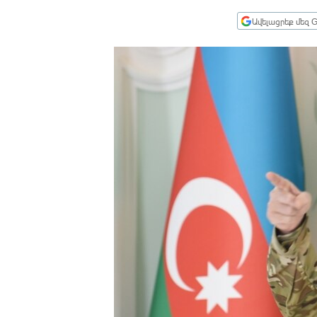
ՄԻՋԱԶԳԱՅԻՆ
Ավելացրեք մեզ G
ՄՇԱԿՈՒՅԹ
ՍՊՈՐՏ
ՄԵԿՆԱԲԱՆՈՒԹՅՈՒՆ
ՏՏ ԵՒ ԻՆՏԵՐՆԵՏ
ԿՈՐՈՆԱՎԻՐՈՒՍ
ԱՐԽԻՎ
ՏԵՍԱՆՅՈՒԹԵՐ
ԲԱՆԱՎԵՃ
ՁԳՏԵԼՈՎ ԼԱՎԱԳՈՒՅՆԻՆ
ՓՈԴՔԱՍԹ