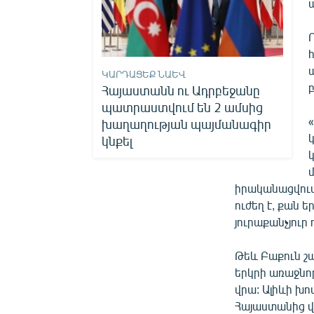
ԿԱՐԴԱՑԵՔ ՆԱԵՎ
Հայաստանն ու Ադրբեջանը
պատրաստվում են 2 ամսից
խաղաղության պայմանագիր
կնքել
իրականացվում
ուժեղ է, քան 
յուրաքանչյուր ո
Թեև Բաքուն շ
երկրի առաջնոր
վրա: Ալիևի խո
Հայաստանից վ