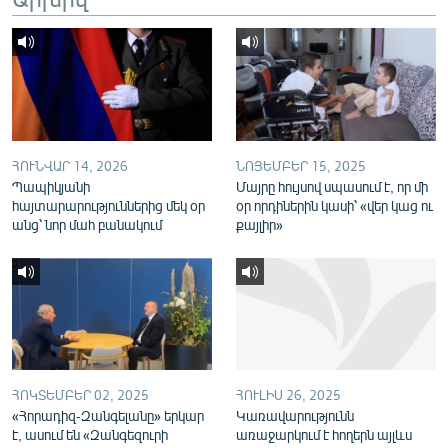
English
Русский
ՀԵՏԵՎԵՔ ՄԵԶ
ՀՈՒՆՎԱՐ 14, 2026
ՆՈՅԵՄԲԵՐ 15, 2025
Պապիկյանի
Մայրը հույսով սպասում է, որ մի
հայտարարություններից մեկ օր
օր որդիներին կասի՝ «վեր կաց ու
անց՝ նոր մահ բանակում
քայլիր»
«Ազատության» բոլոր կայքերը
ՀՈԿՏԵՄԲԵՐ 02, 2025
ՀՈՒԼԻՍ 26, 2025
«Հորադիզ-Զանգելանը» երկար
Կառավարությունն
է, ասում են «Զանգեզուրի
առաջարկում է հողերն այլևս