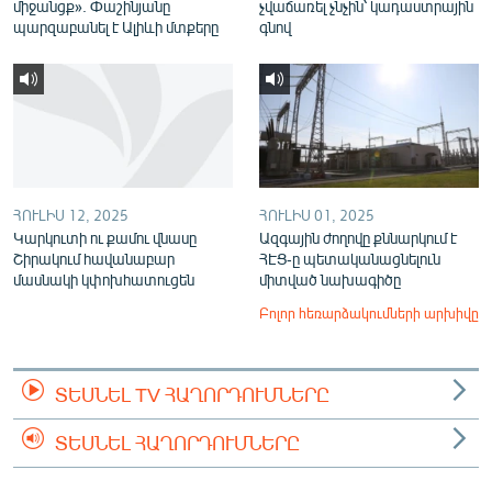
միջանցք». Փաշինյանը
չվաճառել չնչին՝ կադաստրային
պարզաբանել է Ալիևի մտքերը
գնով
ՀՈՒԼԻՍ 12, 2025
ՀՈՒԼԻՍ 01, 2025
Կարկուտի ու քամու վնասը
Ազգային ժողովը քննարկում է
Շիրակում հավանաբար
ՀԷՑ-ը պետականացնելուն
մասնակի կփոխհատուցեն
միտված նախագիծը
Բոլոր հեռարձակումների արխիվը
ՏԵՍՆԵԼ TV ՀԱՂՈՐԴՈՒՄՆԵՐԸ
ՏԵՍՆԵԼ ՀԱՂՈՐԴՈՒՄՆԵՐԸ