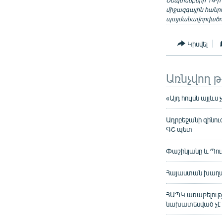
Սեպտեմբերի 14-ի
միջազգային հանրո
պայմանավորվածու
Կիսվել
Առնչվող 
«Այդ հույսն այլև
Ադրբեջանի զինուժ
ԳՇ պետ
Փաշինյանը և Պու
Հայաստան խաղաղա
ՀԱՊԿ առաքելությ
նախատեսված չէ