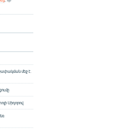
եց
, որ
րջափակման մեջ է.
ցումը
ոլի Սիդորով
դեռ