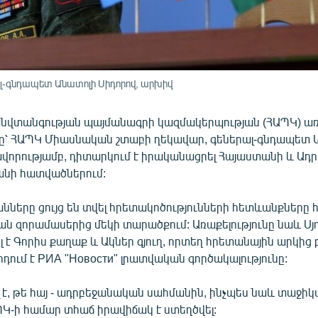
լ-գնդապետ Անատոլի Սիդորով, արխիվ
վտանգության պայմանագրի կազմակերպության (ՀԱՊԿ) առ
ը՝ ՀԱՊԿ Միասնական շտաբի ղեկավար, գեներալ-գնդապետ 
ավորությամբ, դիտարկում է իրականացրել Հայաստանի և Ադ
անի հատվածներում:
նները ցույց են տվել հրետակոծությունների հետևանքները
ն զորամասերից մեկի տարածքում: Առաքելությունը նաև Սյ
ել է Գորիս քաղաք և Ակներ գյուղ, որտեղ հրետանային արկից 
րդում է РИА "Новости" լրատվական գործակալությունը:
լ է, թե հայ - ադրբեջանական սահմանին, ինչպես նաև տաջի
Կ-ի համար տհաճ իրավիճակ է ստեղծվել: