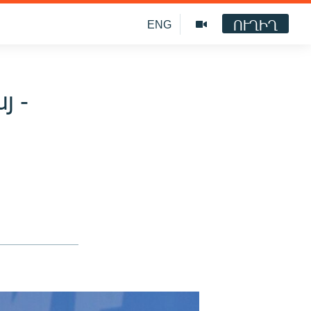
ՈՒՂԻՂ
ENG
յ -