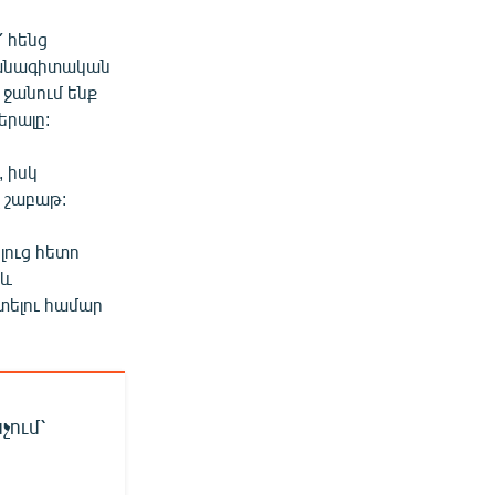
՛ հենց
իվանագիտական
 ջանում ենք
երալը:
 իսկ
 շաբաթ:
լուց հետո
 և
տելու համար
չում՝