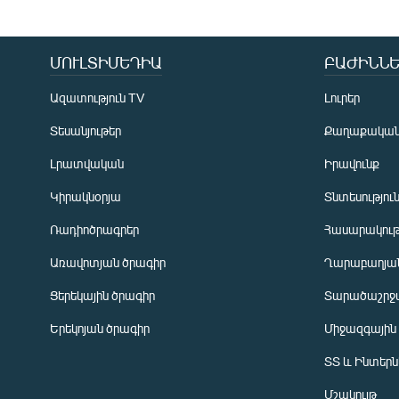
ՄՈՒԼՏԻՄԵԴԻԱ
ԲԱԺԻՆՆԵ
Ազատություն TV
Լուրեր
Տեսանյութեր
Քաղաքակա
Լրատվական
Իրավունք
Կիրակնօրյա
Տնտեսությու
Ռադիոծրագրեր
Հասարակութ
Առավոտյան ծրագիր
Ղարաբաղյան
Ցերեկային ծրագիր
Տարածաշրջ
Հայերեն
Երեկոյան ծրագիր
Միջազգային
English
ՏՏ և Ինտեր
Русский
Մշակույթ