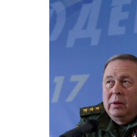
ՄԻՋԱԶԳԱՅԻՆ
ՄՇԱԿՈՒՅԹ
ՍՊՈՐՏ
ՄԵԿՆԱԲԱՆՈՒԹՅՈՒՆ
ՏՏ ԵՒ ԻՆՏԵՐՆԵՏ
ԿՈՐՈՆԱՎԻՐՈՒՍ
ԱՐԽԻՎ
ՏԵՍԱՆՅՈՒԹԵՐ
ԲԱՆԱՎԵՃ
ՁԳՏԵԼՈՎ ԼԱՎԱԳՈՒՅՆԻՆ
ՓՈԴՔԱՍԹ