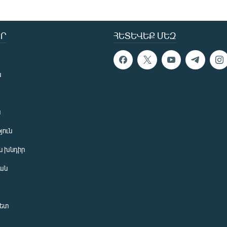
Ր
ՀԵՏԵՎԵՔ ՄԵԶ
ն
ն
յուն
 խնդիր
ան
նետ