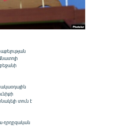
աքելության
Անատոլի
րբեջանի
 հակաօդային
ունիքի
բնակելի տուն է
կա-ղրղըզական