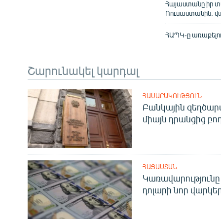
Հայաստանը իր տա
Ռուսաստանին. 
ՀԱՊԿ-ը առաքելո
Շարունակել կարդալ
ՀԱՍԱՐԱԿՈՒԹՅՈՒՆ
Բանկային զեղծարա
միայն դրանցից բող
ՀԱՅԱՍՏԱՆ
Կառավարությունը 
դոլարի նոր վարկեր