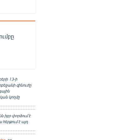
ումբը
երի 13-ի
րբեջանի զինուժը
գային
ական կողմը
ն իբր փորձում է
հերքում է այդ