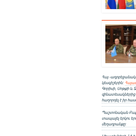
Հայ -ադրբեջանա
կեսգիշերին:
Հայա
Գորիսի, Սոթքի և 
զինատեսակներից ի
հաղորդել է իր հա
Պաշտոնական Բաքու
տապալել երկու ե
մեղադրանքը: