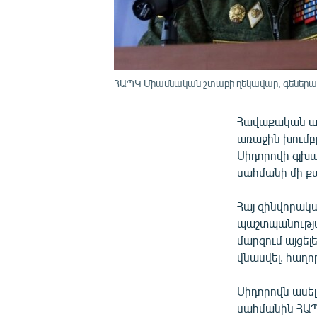
ՀԱՊԿ Միասնական շտաբի ղեկավար, գեներա
Հավաքական ան
առաջին խումբ
Սիդորովի գլխ
սահմանի մի ք
Հայ զինվորակա
պաշտպանությա
մարզում այցել
վնասվել, հաղո
Սիդորովն ասե
սահմանին ՀԱՊ