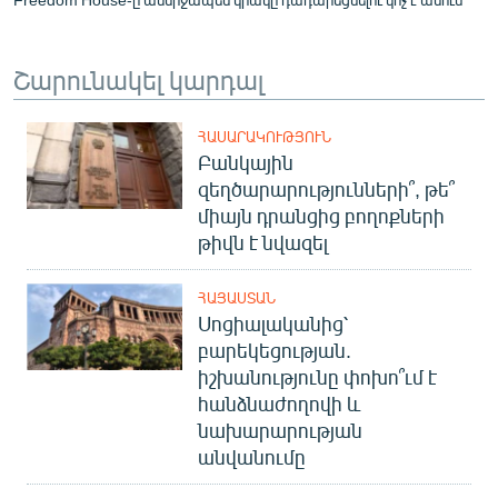
Շարունակել կարդալ
ՀԱՍԱՐԱԿՈՒԹՅՈՒՆ
Բանկային
զեղծարարությունների՞, թե՞
միայն դրանցից բողոքների
թիվն է նվազել
ՀԱՅԱՍՏԱՆ
Սոցիալականից՝
բարեկեցության.
իշխանությունը փոխո՞ւմ է
հանձնաժողովի և
նախարարության
անվանումը