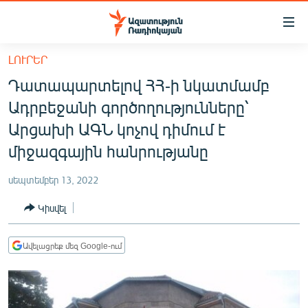
Մատչելիության
հղումներ
Անցնել
ԼՈՒՐԵՐ
հիմնական
ԱԶԱՏՈՒԹՅՈՒՆ TV
Դատապարտելով ՀՀ-ի նկատմամբ
բովանդակությանը
ՀԱՅԱՍՏԱՆ
Անցնել
Ադրբեջանի գործողությունները՝
հիմնական
ՔԱՂԱՔԱԿԱՆ
Արցախի ԱԳՆ կոչով դիմում է
մենյուին
ԸՆՏՐՈՒԹՅՈՒՆՆԵՐ 2026
միջազգային հանրությանը
Որոնում
ԻՐԱՎՈՒՆՔ
սեպտեմբեր 13, 2022
ՀԱՍԱՐԱԿՈՒԹՅՈՒՆ
Կիսվել
ՏՆՏԵՍՈՒԹՅՈՒՆ
ՂԱՐԱԲԱՂ
Ավելացրեք մեզ Google-ում
ՊԱՏԵՐԱԶՄԻ 6 ՇԱԲԱԹՆԵՐԸ
ՏԱՐԱԾԱՇՐՋԱՆ