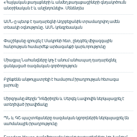
«Հայկական քաղաքների և անմեղ քաղաքացիների գնդակոծումն
անօրինական է և անընդունելի». Մենենդես
ԱՄՆ-ը պետք է դադարեցնի Ադրբեջանին տրամադրվող ամեն
տեսակի օգնությունը․ ԱՄՆ կոնգրեսական
Փաշինյանը զրուցել է Մակրոնի հետ, ընդգծել միջազգային
հանրության համարժեք արձագանքի կարևորությունը
Միացյալ Նահանգները կոչ է անում անհապաղ դադարեցնել
ցանկացած ռազմական գործողություն
Բլինքենն անթույլատրելի է համարում իրադրության հետագա
լարումը
Միրզոյանը Քերըն Դոնֆրիդին և Սերգեյ Լավրովին ներկայացրել է
ստեղծված իրավիճակը
ՊՆ և ԳՇ պաշտոնյաները ռազմական կցորդներին ներկայացրել են
սահմանային իրադրությունը
Freedom House-ը անմիջապես կրակը դադարեցնելու կոչ է անում