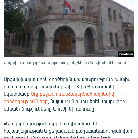
ՄԻՋԱԶԳԱՅԻՆ
ՄՇԱԿՈՒՅԹ
ՍՊՈՐՏ
ՄԵԿՆԱԲԱՆՈՒԹՅՈՒՆ
ՏՏ ԵՒ ԻՆՏԵՐՆԵՏ
ԿՈՐՈՆԱՎԻՐՈՒՍ
Արցախի արտգործնախարարության շենքը Ստեփանակերտում
ԱՐԽԻՎ
Արցախի արտաքին գործերի նախարարությունը խստիվ
ՏԵՍԱՆՅՈՒԹԵՐ
դատապարտել է սեպտեմբերի 13-ին Հայաստանի
նկատմամբ
Ադրբեջանի սանձազերծած ագրեսիվ
ԲԱՆԱՎԵՃ
գործողությունները
, Հայաստանի սուվերեն տարածքի
ՁԳՏԵԼՈՎ ԼԱՎԱԳՈՒՅՆԻՆ
ռմբակոծությունները և ուժի կիրառումը։
ՓՈԴՔԱՍԹ
«Այս գործողությունները հանդիսանում են
հայատյացության և ցեղասպան քաղաքականության վառ
Հայերեն