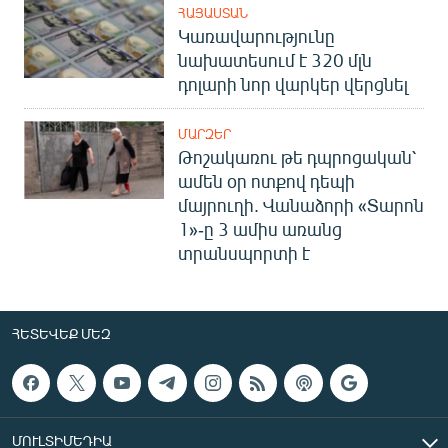
ՀԱՅԱՍՏԱՆ
Կառավարությունը
նախատեսում է 320 մլն
դոլարի նոր վարկեր վերցնել
ՄԱՐԶԵՐ
Թոշակառու թե դպրոցական՝
ամեն օր ոտքով դեպի
մայրուղի. Վանաձորի «Տարոն
1»-ը 3 ամիս առանց
տրանսպորտի է
ՀԵՏԵՎԵՔ ՄԵԶ
ՄՈՒԼՏԻՄԵԴԻԱ