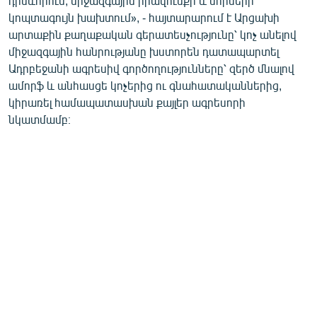
դրսևորում, միջազգային իրավունքի և նորմերի
English
կոպտագույն խախտում», - հայտարարում է Արցախի
արտաքին քաղաքական գերատեսչությունը՝ կոչ անելով
Русский
միջազգային հանրությանը խստորեն դատապարտել
Ադրբեջանի ագրեսիվ գործողությունները՝ զերծ մնալով
ՀԵՏԵՎԵՔ ՄԵԶ
ամորֆ և անհասցե կոչերից ու գնահատականներից,
կիրառել համապատասխան քայլեր ագրեսորի
նկատմամբ։
«Ազատության» բոլոր կայքերը