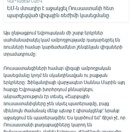
ԿԱՐԴԱՑԵՔ ՆԱԵՎ
ԵՄ-ն մտադիր է աջակցել Ռուսաստանի հետ
պարզեցված վիզային ռեժիմի կասեցմանը
Այս ընթացքում եվրոպական մի շարք երկրներ
սահմանափակել կամ ամբողջությամբ դադարեցրել են
ռուսների համար կարճաժամկետ շենգենյան վիզաների
տրամադրումը։
Ռուսաստանցիների համար վիզայի ամբողջական
կասեցմանը կողմ են սկանդինավյան ու բալթյան
երկրները։ Ֆինլանդիայի վարչապետ Սաննա Մարին այդ
հարցը Եվրոպայի խորհրդում քննարկելու
անրաժեշտություն էր տեսել. «Շարքային
ռուսաստանիցները չեն սկսել պատերազմը, բայց
միևնույն ժամանակ մենք պետք է գիտակցենք՝ նրանք
աջակցում են պատերազմին: Ես կարծում եմ՝ ճիշտ չէ, որ
Ռուսաստանի քաղաքացիները կարող են
ճանապարհորդել, մտնել Եվրոպա, շենգենյան տարածք,