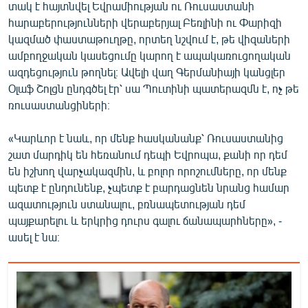
տակ է հայտնվել Եվրամիության ու Ռուսաստանի
English
հարաբերությունների վերաբերյալ Բեռլինի ու Փարիզի
Русский
կազմած փաստաթուղթը, որտեղ նշվում է, թե վիզաների
ամբողջական կասեցումը կարող է ապակառուցողական
ազդեցություն թողնել։ Ավելի վաղ Գերմանիայի կանցլեր
ՀԵՏԵՎԵՔ ՄԵԶ
Օլաֆ Շոլցն ընդգծել էր՝ սա Պուտինի պատերազմն է, ոչ թե
ռուսաստանցիների։
«Կարևոր է նաև, որ մենք հասկանանք՝ Ռուսաստանից
շատ մարդիկ են հեռանում դեպի Եվրոպա, քանի որ դեմ
«Ազատության» բոլոր կայքերը
են իշխող վարչակազմին, և բոլոր որոշումները, որ մենք
պետք է ընդունենք, չպետք է բարդացնեն նրանց համար
ազատություն ստանալու, բռնապետության դեմ
պայքարելու և երկրից դուրս գալու ճանապարհները», -
ասել է նա։