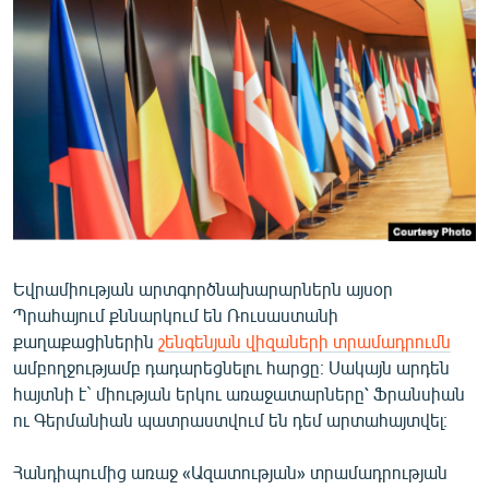
ՄԻՋԱԶԳԱՅԻՆ
ՄՇԱԿՈՒՅԹ
ՍՊՈՐՏ
ՄԵԿՆԱԲԱՆՈՒԹՅՈՒՆ
ՏՏ ԵՒ ԻՆՏԵՐՆԵՏ
ԿՈՐՈՆԱՎԻՐՈՒՍ
ԱՐԽԻՎ
Եվրամիության արտգործնախարարներն այսօր
ՏԵՍԱՆՅՈՒԹԵՐ
Պրահայում քննարկում են Ռուսաստանի
ԲԱՆԱՎԵՃ
քաղաքացիներին
շենգենյան վիզաների տրամադրումն
ամբողջությամբ դադարեցնելու հարցը։ Սակայն արդեն
ՁԳՏԵԼՈՎ ԼԱՎԱԳՈՒՅՆԻՆ
հայտնի է` միության երկու առաջատարները՝ Ֆրանսիան
ՓՈԴՔԱՍԹ
ու Գերմանիան պատրաստվում են դեմ արտահայտվել։
Հայերեն
Հանդիպումից առաջ «Ազատության» տրամադրության