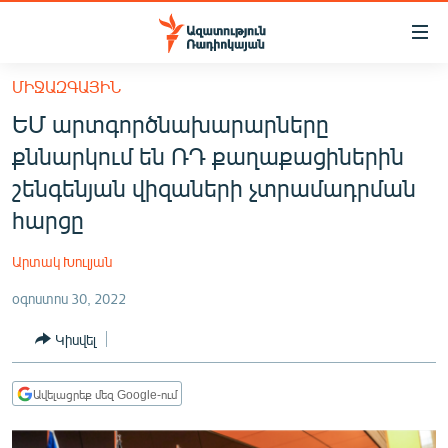
Մատչելիության
հղումներ
Անցնել
ՄԻՋԱԶԳԱՅԻՆ
հիմնական
ԱԶԱՏՈՒԹՅՈՒՆ TV
ԵՄ արտգործնախարարները
բովանդակությանը
ՀԱՅԱՍՏԱՆ
Անցնել
քննարկում են ՌԴ քաղաքացիներին
հիմնական
ՔԱՂԱՔԱԿԱՆ
շենգենյան վիզաների չտրամադրման
մենյուին
ԸՆՏՐՈՒԹՅՈՒՆՆԵՐ 2026
հարցը
Որոնում
ԻՐԱՎՈՒՆՔ
Արտակ Խուլյան
ՀԱՍԱՐԱԿՈՒԹՅՈՒՆ
օգոստոս 30, 2022
ՏՆՏԵՍՈՒԹՅՈՒՆ
Կիսվել
ՂԱՐԱԲԱՂ
ՊԱՏԵՐԱԶՄԻ 6 ՇԱԲԱԹՆԵՐԸ
Ավելացրեք մեզ Google-ում
ՏԱՐԱԾԱՇՐՋԱՆ