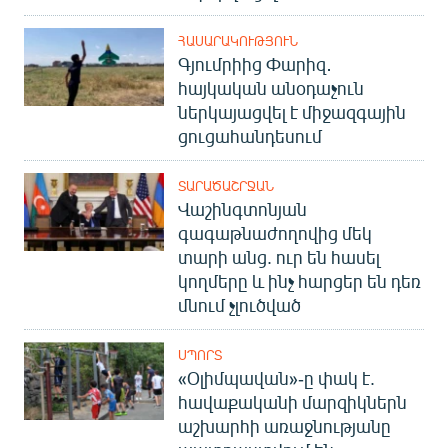
ՀԱՍԱՐԱԿՈՒԹՅՈՒՆ
Գյումրիից Փարիզ․
հայկական անօդաչուն
ներկայացվել է միջազգային
ցուցահանդեսում
ՏԱՐԱԾԱՇՐՋԱՆ
Վաշինգտոնյան
գագաթնաժողովից մեկ
տարի անց. ուր են հասել
կողմերը և ինչ հարցեր են դեռ
մնում չլուծված
ՍՊՈՐՏ
«Օլիմպավան»-ը փակ է.
հավաքականի մարզիկներն
աշխարհի առաջնությանը