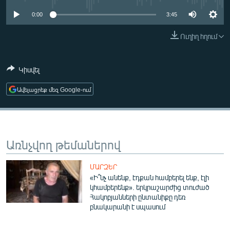
ՄԻՋԱԶԳԱՅԻՆ
0:00
3:45
ՄՇԱԿՈՒՅԹ
Ուղիղ հղում
ՍՊՈՐՏ
ՄԵԿՆԱԲԱՆՈՒԹՅՈՒՆ
Կիսվել
ՏՏ ԵՒ ԻՆՏԵՐՆԵՏ
Ավելացրեք մեզ Google-ում
ԿՈՐՈՆԱՎԻՐՈՒՍ
ԱՐԽԻՎ
ՏԵՍԱՆՅՈՒԹԵՐ
Առնչվող թեմաներով
ԲԱՆԱՎԵՃ
ՄԱՐԶԵՐ
ՁԳՏԵԼՈՎ ԼԱՎԱԳՈՒՅՆԻՆ
«Ի՞նչ անենք, էդքան համբերել ենք, էլի
կհամբերենք». երկրաշարժից տուժած
ՓՈԴՔԱՍԹ
Հակոբյանների ընտանիքը դեռ
բնակարանի է սպասում
Հայերեն