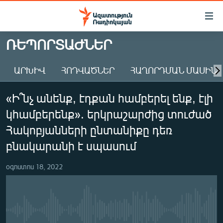
Մատչելիության
հղումներ
Անցնել
ՌԵՊՈՐՏԱԺՆԵՐ
հիմնական
ԱԶԱՏՈՒԹՅՈՒՆ TV
բովանդակությանը
ԱՐԽԻՎ
ՀՈԴՎԱԾՆԵՐ
ՀԱՂՈՐԴՄԱՆ ՄԱՍԻՆ
ՀԱՅԱՍՏԱՆ
Անցնել
հիմնական
ՔԱՂԱՔԱԿԱՆ
«Ի՞նչ անենք, էդքան համբերել ենք, էլի
մենյուին
ԸՆՏՐՈՒԹՅՈՒՆՆԵՐ 2026
Որոնում
կհամբերենք». երկրաշարժից տուժած
ԻՐԱՎՈՒՆՔ
Հակոբյանների ընտանիքը դեռ
ՀԱՍԱՐԱԿՈՒԹՅՈՒՆ
բնակարանի է սպասում
ՏՆՏԵՍՈՒԹՅՈՒՆ
օգոստոս 18, 2022
ՂԱՐԱԲԱՂ
ՊԱՏԵՐԱԶՄԻ 6 ՇԱԲԱԹՆԵՐԸ
ՏԱՐԱԾԱՇՐՋԱՆ
No media source currently available