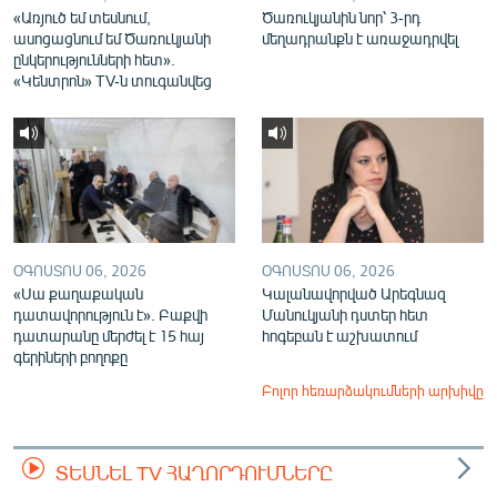
«Առյուծ եմ տեսնում,
Ծառուկյանին նոր՝ 3-րդ
ասոցացնում եմ Ծառուկյանի
մեղադրանքն է առաջադրվել
ընկերությունների հետ».
«Կենտրոն» TV-ն տուգանվեց
ՕԳՈՍՏՈՍ 06, 2026
ՕԳՈՍՏՈՍ 06, 2026
«Սա քաղաքական
Կալանավորված Արեգնազ
դատավորություն է». Բաքվի
Մանուկյանի դստեր հետ
դատարանը մերժել է 15 հայ
հոգեբան է աշխատում
գերիների բողոքը
Բոլոր հեռարձակումների արխիվը
ՏԵՍՆԵԼ TV ՀԱՂՈՐԴՈՒՄՆԵՐԸ