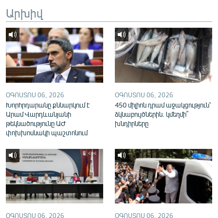
English
Արխիվ
Русский
ՀԵՏԵՎԵՔ ՄԵԶ
ՕԳՈՍՏՈՍ 06, 2026
ՕԳՈՍՏՈՍ 06, 2026
Խորհրդարանը քննարկում է
450 միլիոն դրամ աջակցություն՝
Արամ Վարդևանյանի
ձկնաբույծներին. կմեղմի՞
«Ազատության» բոլոր կայքերը
թեկնածությունը ԱԺ
խնդիրները
փոխխոսնակի պաշտոնում
ՕԳՈՍՏՈՍ 06, 2026
ՕԳՈՍՏՈՍ 06, 2026