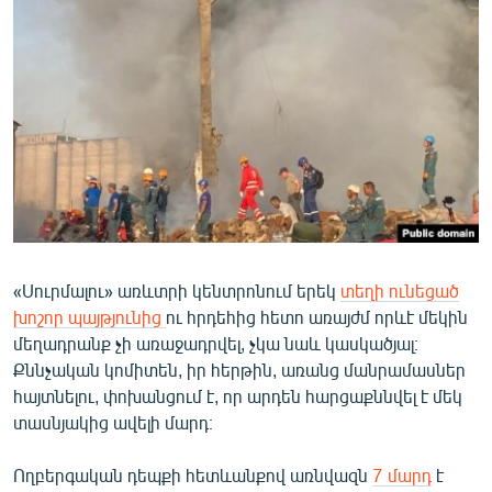
ՄԻՋԱԶԳԱՅԻՆ
ՄՇԱԿՈՒՅԹ
ՍՊՈՐՏ
ՄԵԿՆԱԲԱՆՈՒԹՅՈՒՆ
ՏՏ ԵՒ ԻՆՏԵՐՆԵՏ
ԿՈՐՈՆԱՎԻՐՈՒՍ
ԱՐԽԻՎ
«Սուրմալու» առևտրի կենտրոնում երեկ
տեղի ունեցած
ՏԵՍԱՆՅՈՒԹԵՐ
խոշոր պայթյունից
ու հրդեհից հետո առայժմ որևէ մեկին
ԲԱՆԱՎԵՃ
մեղադրանք չի առաջադրվել, չկա նաև կասկածյալ։
Քննչական կոմիտեն, իր հերթին, առանց մանրամասներ
ՁԳՏԵԼՈՎ ԼԱՎԱԳՈՒՅՆԻՆ
հայտնելու, փոխանցում է, որ արդեն հարցաքննվել է մեկ
ՓՈԴՔԱՍԹ
տասնյակից ավելի մարդ։
Հայերեն
Ողբերգական դեպքի հետևանքով առնվազն
7 մարդ
է