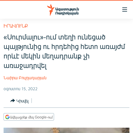
Մատչելիության
հղումներ
Անցնել
ԻՐԱՎՈՒՆՔ
հիմնական
ԱԶԱՏՈՒԹՅՈՒՆ TV
«Սուրմալու»-ում տեղի ունեցած
բովանդակությանը
ՀԱՅԱՍՏԱՆ
Անցնել
պայթյունից ու հրդեհից հետո առայժմ
հիմնական
ՔԱՂԱՔԱԿԱՆ
որևէ մեկին մեղադրանք չի
մենյուին
ԸՆՏՐՈՒԹՅՈՒՆՆԵՐ 2026
առաջադրվել
Որոնում
ԻՐԱՎՈՒՆՔ
Նաիրա Բուլղադարյան
ՀԱՍԱՐԱԿՈՒԹՅՈՒՆ
օգոստոս 15, 2022
ՏՆՏԵՍՈՒԹՅՈՒՆ
Կիսվել
ՂԱՐԱԲԱՂ
ՊԱՏԵՐԱԶՄԻ 6 ՇԱԲԱԹՆԵՐԸ
Ավելացրեք մեզ Google-ում
ՏԱՐԱԾԱՇՐՋԱՆ