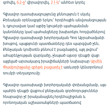
զոհվել,
62-ը
՝ վիրավորվել,
21-ն
՝ անհետ կորել։
English
Русский
Գլխավոր դատախազությունը քննություն է սկսել
Քրեական օրենսգրքի երկու՝ հրդեհային անվտանգության
և դյուրավառ կամ այրիչ նյութերի պահպանման
ՀԵՏԵՎԵՔ ՄԵԶ
կանոնները կամ պահանջները խախտելու հոդվածներով։
Գլխավոր դատախազի խորհրդական Գոռ Աբրահամյանի
խոսքով, պայթյունի պատճառները դեռ պարզված չեն,
Քննչական կոմիտեն քննում է բազմաթիվ, այդ թվում՝
ահաբեկչության վարկածը, չնայած այսօր դեպքի վայր
«Ազատության» բոլոր կայքերը
այցելած արտակարգ իրավիճակների նախարար
Արմեն
Փամբուխչյանը գրեթե բացառել է
առևտրի կենտրոնում
ռումբի տեղադրումը։
Գլխավոր դատախազի խորհրդականի փոխանցմամբ, այս
պահին դեպքի վայրում քննչական գործողություններ
հնարավոր չէ իրականացնել հրդեհաշիջման և
որոնողական աշխատանքների պատճառով։