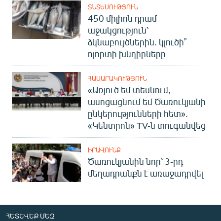
ՏՆՏԵՍՈՒԹՅՈՒՆ
450 միլիոն դրամ
աջակցություն՝
ձկնաբույծներին. կլուծի՞
ոլորտի խնդիրները
ՀԱՍԱՐԱԿՈՒԹՅՈՒՆ
«Առյուծ եմ տեսնում,
ասոցացնում եմ Ծառուկյանի
ընկերությունների հետ».
«Կենտրոն» TV-ն տուգանվեց
ԻՐԱՎՈՒՆՔ
Ծառուկյանին նոր՝ 3-րդ
մեղադրանքն է առաջադրվել
ՀԵՏԵՎԵՔ ՄԵԶ