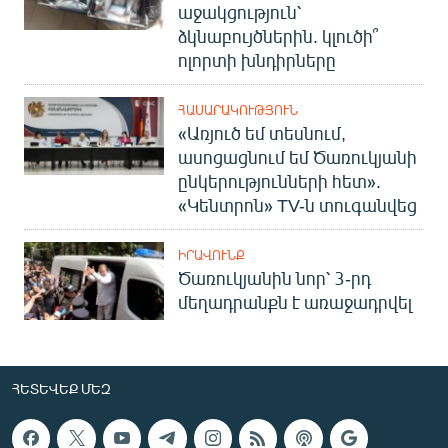
աջակցություն՝
ձկնաբույծներին. կլուծի՞
ոլորտի խնդիրները
ՀԱՍԱՐԱԿՈՒԹՅՈՒՆ
«Առյուծ եմ տեսնում,
ասոցացնում եմ Ծառուկյանի
ընկերությունների հետ».
«Կենտրոն» TV-ն տուգանվեց
ԻՐԱՎՈՒՆՔ
Ծառուկյանին նոր՝ 3-րդ
մեղադրանքն է առաջադրվել
ՀԵՏԵՎԵՔ ՄԵԶ