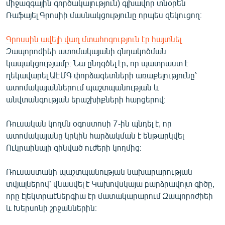
միջազգային գործակալություն) գլխավոր տնօրեն
English
Ռաֆայել Գրոսիի մասնակցությունը որպես զեկուցող։
Русский
Գրոսսին ավելի վաղ մտահոգություն էր հայտնել
Զապորոժիեի ատոմակայանի գնդակոծման
ՀԵՏԵՎԵՔ ՄԵԶ
կապակցությամբ։ Նա ընդգծել էր, որ պատրաստ է
ղեկավարել ԱԷՄԳ փորձագետների առաքելությունը՝
ատոմակայաններում պաշտպանության և
անվտանգության երաշխիքների հարցերով։
«Ազատության» բոլոր կայքերը
Ռուսական կողմն օգոստոսի 7-ին պնդել է, որ
ատոմակայանը կրկին հարձակման է ենթարկվել
Ուկրաինայի զինված ուժերի կողմից։
Ռուսաստանի պաշտպանության նախարարության
տվյալներով՝ վնասվել է Կախովսկայա բարձրավոլտ գիծը,
որը էլեկտրաէներգիա էր մատակարարում Զապորոժիեի
և Խերսոնի շրջաններին։