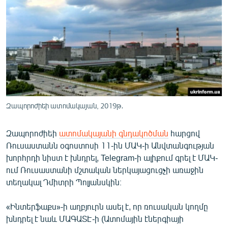
ՄԻՋԱԶԳԱՅԻՆ
ՄՇԱԿՈՒՅԹ
ՍՊՈՐՏ
ՄԵԿՆԱԲԱՆՈՒԹՅՈՒՆ
ՏՏ ԵՒ ԻՆՏԵՐՆԵՏ
ԿՈՐՈՆԱՎԻՐՈՒՍ
Զապորոժիեի ատոմակայան, 2019թ․
ԱՐԽԻՎ
Զապորոժիեի
ատոմակայանի գնդակոծման
հարցով
ՏԵՍԱՆՅՈՒԹԵՐ
Ռուսաստանն օգոստոսի 11-ին ՄԱԿ-ի Անվտանգության
ԲԱՆԱՎԵՃ
խորհրդի նիստ է խնդրել, Telegram-ի ալիքում գրել է ՄԱԿ-
ում Ռուսաստանի մշտական ներկայացուցչի առաջին
ՁԳՏԵԼՈՎ ԼԱՎԱԳՈՒՅՆԻՆ
տեղակալ Դմիտրի Պոլյանսկին։
ՓՈԴՔԱՍԹ
«Ինտերֆաքս»-ի աղբյուրն ասել է, որ ռուսական կողմը
խնդրել է նաև ՄԱԳԱՏԷ-ի (Ատոմային էներգիայի
Հայերեն