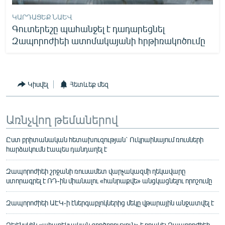
ԿԱՐԴԱՑԵՔ ՆԱԵՎ
Գուտերեշը պահանջել է դադարեցնել
Զապորոժիեի ատոմակայանի հրթիռակոծումը
Կիսվել
Հետևեք մեզ
Առնչվող թեմաներով
Ըստ բրիտանական հետախուզության` Ուկրաինայում ռուսների
հարձակումն էապես դանդաղել է
Զապորոժիեի շրջանի ռուսամետ վարչակազմի ղեկավարը
ստորագրել է ՌԴ-ին միանալու «հանրաքվե» անցկացնելու որոշումը
Զապորոժիեի ԱԷԿ-ի էներգաբլոկներից մեկը վթարային անջատվել է
Զելենսկին «ահաբեկչական գործողություն» է որակել Զապորոժիեի