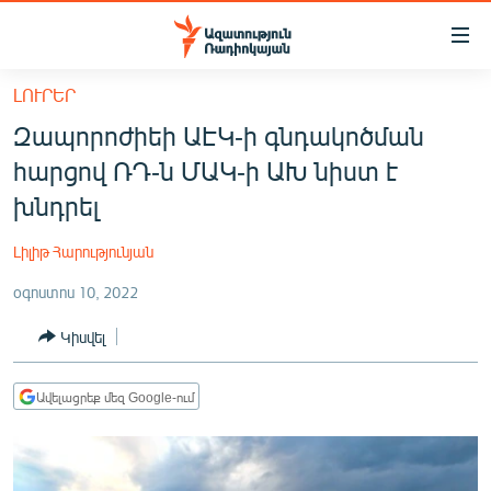
Մատչելիության
հղումներ
Անցնել
ԼՈՒՐԵՐ
հիմնական
ԱԶԱՏՈՒԹՅՈՒՆ TV
Զապորոժիեի ԱԷԿ-ի գնդակոծման
բովանդակությանը
ՀԱՅԱՍՏԱՆ
Անցնել
հարցով ՌԴ-ն ՄԱԿ-ի ԱԽ նիստ է
հիմնական
ՔԱՂԱՔԱԿԱՆ
խնդրել
մենյուին
ԸՆՏՐՈՒԹՅՈՒՆՆԵՐ 2026
Որոնում
Լիլիթ Հարությունյան
ԻՐԱՎՈՒՆՔ
օգոստոս 10, 2022
ՀԱՍԱՐԱԿՈՒԹՅՈՒՆ
Կիսվել
ՏՆՏԵՍՈՒԹՅՈՒՆ
ՂԱՐԱԲԱՂ
Ավելացրեք մեզ Google-ում
ՊԱՏԵՐԱԶՄԻ 6 ՇԱԲԱԹՆԵՐԸ
ՏԱՐԱԾԱՇՐՋԱՆ