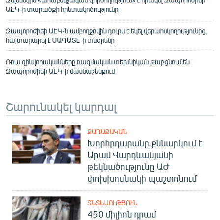
ԱԷԿ-ի տարածքի հրետակոծությունը
Զապորոժիեի ԱԷԿ-ն ամբողջովին դուրս է եկել վերահսկողությունից,
հայտարարել է ՄԱԳԱՏԷ-ի տնօրենը
Ռուս զինվորականները ռազմական տեխնիկան թաքցնում են
Զապորոժիեի ԱԷԿ-ի մասնաշենքում
Շարունակել կարդալ
ՔԱՂԱՔԱԿԱՆ
Խորհրդարանը քննարկում է
Արամ Վարդևանյանի
թեկնածությունը ԱԺ
փոխխոսնակի պաշտոնում
ՏՆՏԵՍՈՒԹՅՈՒՆ
450 միլիոն դրամ