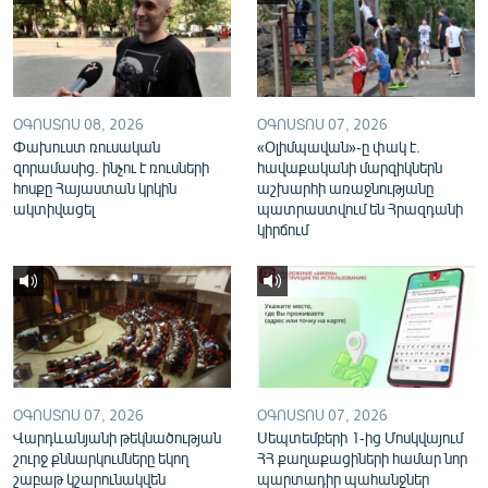
English
Русский
ՀԵՏԵՎԵՔ ՄԵԶ
ՕԳՈՍՏՈՍ 08, 2026
ՕԳՈՍՏՈՍ 07, 2026
Փախուստ ռուսական
«Օլիմպավան»-ը փակ է.
զորամասից. ինչու է ռուսների
հավաքականի մարզիկներն
հոսքը Հայաստան կրկին
աշխարհի առաջնությանը
ակտիվացել
պատրաստվում են Հրազդանի
կիրճում
«Ազատության» բոլոր կայքերը
ՕԳՈՍՏՈՍ 07, 2026
ՕԳՈՍՏՈՍ 07, 2026
Վարդևանյանի թեկնածության
Սեպտեմբերի 1-ից Մոսկվայում
շուրջ քննարկումները եկող
ՀՀ քաղաքացիների համար նոր
շաբաթ կշարունակվեն
պարտադիր պահանջներ