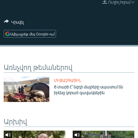
Ուղիղ հղում
ՄԻՋԱԶԳԱՅԻՆ
ՄՇԱԿՈՒՅԹ
Կիսվել
ՍՊՈՐՏ
Ավելացրեք մեզ Google-ում
ՄԵԿՆԱԲԱՆՈՒԹՅՈՒՆ
ՏՏ ԵՒ ԻՆՏԵՐՆԵՏ
ԿՈՐՈՆԱՎԻՐՈՒՍ
Առնչվող թեմաներով
ԱՐԽԻՎ
ՄԻՋԱԶԳԱՅԻՆ
ՏԵՍԱՆՅՈՒԹԵՐ
8 տարի է՝ եզդի մայրերը սպասում են
իրենց կորած զավակներին
ԲԱՆԱՎԵՃ
ՁԳՏԵԼՈՎ ԼԱՎԱԳՈՒՅՆԻՆ
ՓՈԴՔԱՍԹ
Արխիվ
Հայերեն