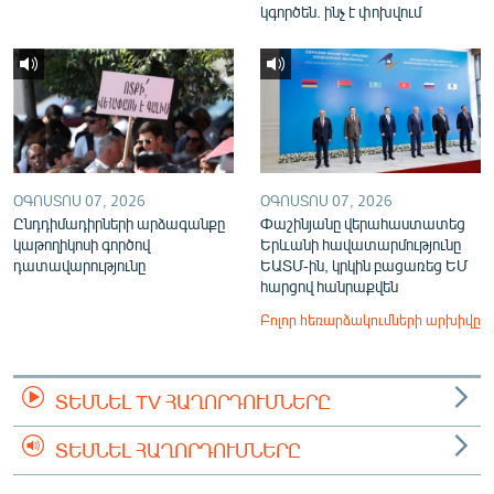
կգործեն. ինչ է փոխվում
ՕԳՈՍՏՈՍ 07, 2026
ՕԳՈՍՏՈՍ 07, 2026
Ընդդիմադիրների արձագանքը
Փաշինյանը վերահաստատեց
կաթողիկոսի գործով
Երևանի հավատարմությունը
դատավարությունը
ԵԱՏՄ-ին, կրկին բացառեց ԵՄ
հարցով հանրաքվեն
Բոլոր հեռարձակումների արխիվը
ՏԵՍՆԵԼ TV ՀԱՂՈՐԴՈՒՄՆԵՐԸ
ՏԵՍՆԵԼ ՀԱՂՈՐԴՈՒՄՆԵՐԸ