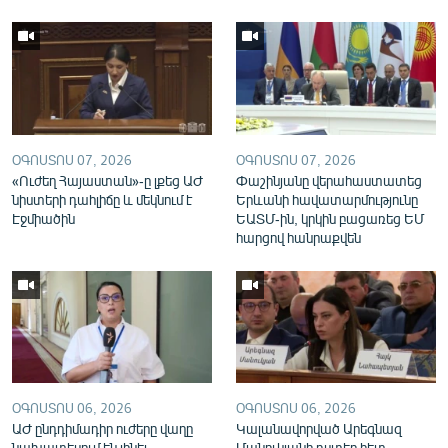
ՕԳՈՍՏՈՍ 07, 2026
ՕԳՈՍՏՈՍ 07, 2026
«Ուժեղ Հայաստան»-ը լքեց ԱԺ
Փաշինյանը վերահաստատեց
նիստերի դահլիճը և մեկնում է
Երևանի հավատարմությունը
Էջմիածին
ԵԱՏՄ-ին, կրկին բացառեց ԵՄ
հարցով հանրաքվեն
ՕԳՈՍՏՈՍ 06, 2026
ՕԳՈՍՏՈՍ 06, 2026
ԱԺ ընդդիմադիր ուժերը վաղը
Կալանավորված Արեգնազ
նախատեսում են լինել
Մանուկյանի դստեր հետ