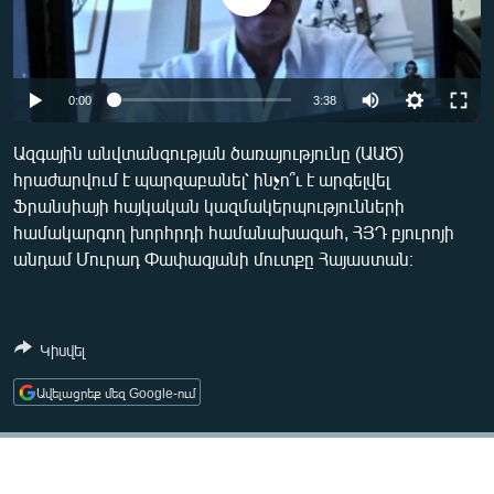
ՄԻՋԱԶԳԱՅԻՆ
ՄՇԱԿՈՒՅԹ
ՍՊՈՐՏ
Auto
0:00
3:38
ՄԵԿՆԱԲԱՆՈՒԹՅՈՒՆ
240p
Ազգային անվտանգության ծառայությունը (ԱԱԾ)
ՏՏ ԵՒ ԻՆՏԵՐՆԵՏ
հրաժարվում է պարզաբանել՝ ինչո՞ւ է արգելվել
360p
Ֆրանսիայի հայկական կազմակերպությունների
ԿՈՐՈՆԱՎԻՐՈՒՍ
480p
Auto
240p
360p
480p
համակարգող խորհրդի համանախագահ, ՀՅԴ բյուրոյի
ԱՐԽԻՎ
անդամ Մուրադ Փափազյանի մուտքը Հայաստան։
720p
720p
1080p
ՏԵՍԱՆՅՈՒԹԵՐ
1080p
ԲԱՆԱՎԵՃ
Կիսվել
ՁԳՏԵԼՈՎ ԼԱՎԱԳՈՒՅՆԻՆ
Ավելացրեք մեզ Google-ում
ՓՈԴՔԱՍԹ
Հայերեն