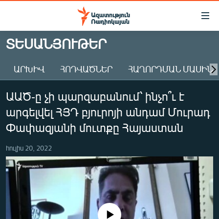
Մատչելիության
հղումներ
Անցնել
ՏԵՍԱՆՅՈՒԹԵՐ
հիմնական
ԱԶԱՏՈՒԹՅՈՒՆ TV
բովանդակությանը
ԱՐԽԻՎ
ՀՈԴՎԱԾՆԵՐ
ՀԱՂՈՐԴՄԱՆ ՄԱՍԻՆ
ՀԱՅԱՍՏԱՆ
Անցնել
հիմնական
ՔԱՂԱՔԱԿԱՆ
ԱԱԾ-ը չի պարզաբանում՝ ինչո՞ւ է
մենյուին
ԸՆՏՐՈՒԹՅՈՒՆՆԵՐ 2026
Որոնում
արգելվել ՀՅԴ բյուրոյի անդամ Մուրադ
ԻՐԱՎՈՒՆՔ
Փափազյանի մուտքը Հայաստան
ՀԱՍԱՐԱԿՈՒԹՅՈՒՆ
հուլիս 20, 2022
ՏՆՏԵՍՈՒԹՅՈՒՆ
ՂԱՐԱԲԱՂ
ՊԱՏԵՐԱԶՄԻ 6 ՇԱԲԱԹՆԵՐԸ
ՏԱՐԱԾԱՇՐՋԱՆ
No media source currently available