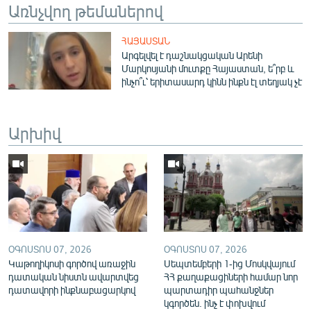
Առնչվող թեմաներով
English
Русский
ՀԱՅԱՍՏԱՆ
Արգելվել է դաշնակցական Արենի
Մարկոսյանի մուտքը Հայաստան, ե՞րբ և
ՀԵՏԵՎԵՔ ՄԵԶ
ինչո՞ւ՝ երիտասարդ կինն ինքն էլ տեղյակ չէ
Արխիվ
«Ազատության» բոլոր կայքերը
ՕԳՈՍՏՈՍ 07, 2026
ՕԳՈՍՏՈՍ 07, 2026
Կաթողիկոսի գործով առաջին
Սեպտեմբերի 1-ից Մոսկվայում
դատական նիստն ավարտվեց
ՀՀ քաղաքացիների համար նոր
դատավորի ինքնաբացարկով
պարտադիր պահանջներ
կգործեն. ինչ է փոխվում