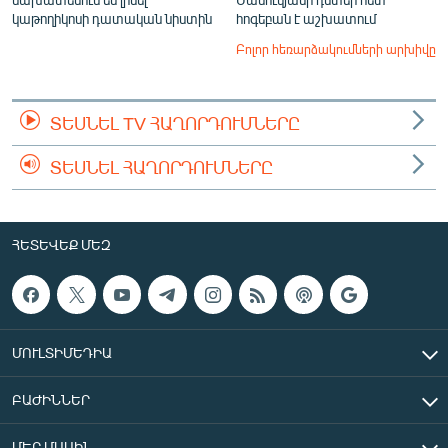
կաթողիկոսի դատական նիստին
հոգեբան է աշխատում
Բոլոր հեռարձակումների արխիվը
ՏԵՍՆԵԼ TV ՀԱՂՈՐԴՈՒՄՆԵՐԸ
ՏԵՍՆԵԼ ՀԱՂՈՐԴՈՒՄՆԵՐԸ
ՀԵՏԵՎԵՔ ՄԵԶ
ՄՈՒԼՏԻՄԵԴԻԱ
ԲԱԺԻՆՆԵՐ
ՄԵՐ ՄԱՍԻՆ